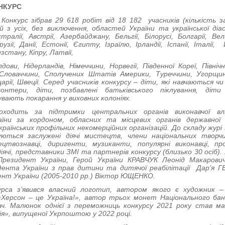
НКУРС
Конкурс зібрав 29 618 робіт від 18 182 учасників (кількість за
 з усіх, без виключення, областей України та української діа
ралії, Австрії, Азербайджану, Бельгії, Білорусі, Болгарії, Вели
рузії, Данії, Естонії, Єгипту, Ізраїлю, Iрландiї, Іспанії, Італії,
зстану, Кіпру, Латвії,
ви, Нідерландів, Німеччини, Норвегії, Південної Кореї, Північн
, Словаччини, Сполучених Штатів Америки, Туреччини, Угорщини,
йцарії, Швеції. Серед учасників конкурсу – діти, які навчаються
онтери, діти, позбавлені батьківського піклування, діт
бувають покарання у виховних колоніях.
оходить за підтримки центральних органів виконавчої вл
їни за кордоном, обласних та місцевих органів державної
країнських профільних некомерційних організацій.
До складу журі 
ються заслужені діячі мистецтв, члени національних творчи
цтвознавці, диригенти, музиканти, популярні виконавці, про
діячі, представники ЗМІ та партнерів конкурсу (близько 30 осіб)
резидент України, Герой України КРАВЧУК Леонід Макарович
ента України з прав дитини та дитячої реабілітації Дар’я 
нт України (2005-2010 рр.) Віктор ЮЩЕНКО.
урса з’явився власний логотип, автором якого є художник 
Херсон – це Україна!», автор трьох монет Національного банк
ач. Малюнок однієї з переможниць конкурсу 2021 року став 
ія», випущеної Укрпоштою у 2022 році.