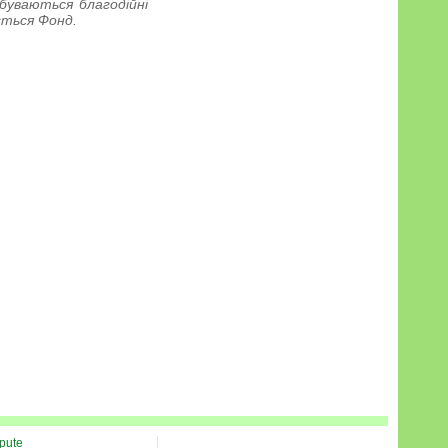
буваються благодійні
ється Фонд.
spute