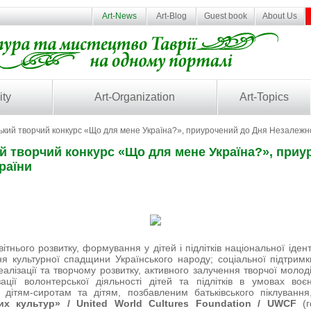
Art-News
Art-Blog
Guest book
About Us
ity
Art-Organization
Art-Topics
ький творчий конкурс «Що для мене Україна?», приурочений до Дня Незалежно
й творчий конкурс «Що для мене Україна?», приу
раїни
ітнього розвитку, формування у дітей і підлітків національної ідент
я культурної спадщини Українського народу; соціальної підтримк
алізації та творчому розвитку, активного залучення творчої молод
зації волонтерської діяльності дітей та підлітків в умовах во
и дітям-сиротам та дітям, позбавленим батьківського піклуванн
вих культур» /
United
World
Cultures
Foundation /
UWCF
(