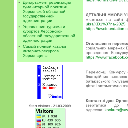
https://forms.gle/FD
Департамент реализации
гуманитарной политики
Херсонской областной
ДЕТАЛЬНІ УМОВИ УЧ
государственной
містяться на сайт
администрации
ukra%D1%97na-2025
Управление туризма и
https://uwcfoundation
курортов Херсонской
областной государственной
администрации
Оголошення перемож
Самый полный каталог
соціальних мережах Б
интернет-ресурсов
проведення Конкурсу
Херсонщины
https://www.facebook.
Переможці Конкурсу о
благодійних виставо
батьківського піклува
діток і автоматично вз
Контактні дані Оргко
звертатися до О
Start visitors - 21.03.2009
адресою:
konkurs@uw