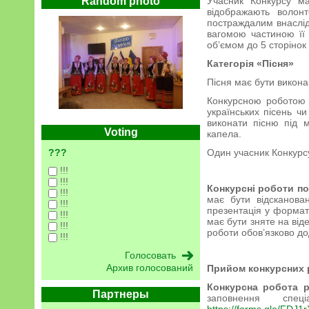
Random photo
Учасник Конкурсу ма
відображають волонт
постраждалим внаслід
вагомою частиною її 
об’ємом до 5 сторіно
Категорія «Пісня»
Пісня має бути викона
Конкурсною роботою є 
українських пісень чи
виконати пісню під м
Voting
капела.
???
Один учасник Конкурсу
!!!
!!!
Конкурсні роботи п
!!!
має бути відсканова
!!!
презентація у форматі
!!!
має бути зняте на від
!!!
роботи обов’язково до
!!!
Архив голосований
Прийом конкурсних р
Конкурсна робота р
Партнеры
заповнення спе