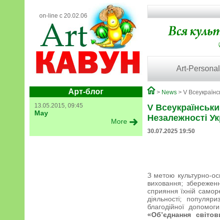
on-line с 20.02.06
Art-Personal
Арт-блог
>
News
> V Всеукраїнс
13.05.2015, 09:45
V Всеукраїнськи
May
Незалежності Ук
More
30.07.2025 19:50
З метою культурно-осв
виховання; збереженн
сприяння їхній саморе
діяльності; популяри
благодійної допомог
«Об’єднання світо