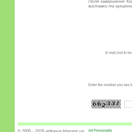
Після завершення Ко
виставки та аукціони
E-mail (not to b
Enter the number you see to
© 2005 - 2026 artkavun.kherson.ua
Art-Personality