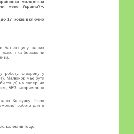
країнська молодіжна
я мене Україна?»,
 до 17 років включно
 Батьківщину, наших
у пісню, яка береже чи
тиви.
у роботу, створену у
рт). Малюнок має бути
рби тощо) на папері чи
чним, БЕЗ використання
тапів Конкурсу. Після
еможної роботи для її
ток, колектив тощо.