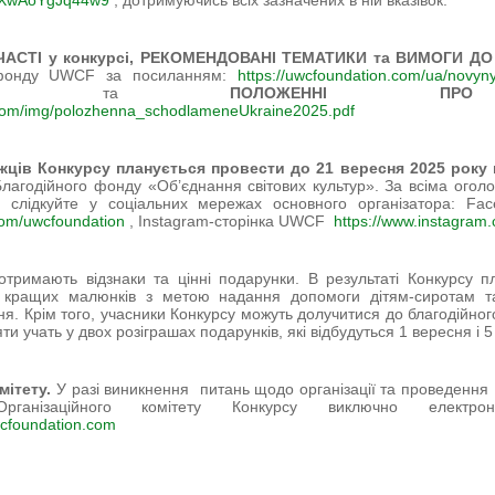
J1rXwAoYgJq44w9
, дотримуючись всіх зазначених в ній вказівок.
АСТІ у конкурсі, РЕКОМЕНДОВАНІ ТЕМАТИКИ та ВИМОГИ Д
і фонду UWCF за посиланням:
https://uwcfoundation.com/ua/novyn
та
ПОЛОЖЕННІ ПР
.com/img/polozhenna_schodlameneUkraine2025.pdf
ців Конкурсу планується провести до 21 вересня 2025 року
лагодійного фонду «Об’єднання світових культур». За всіма ого
 слідкуйте у соціальних мережах основного організатора: Fa
com/uwcfoundation
, Instagram-сторінка UWCF
https://www.instagram
тримають відзнаки та цінні подарунки. В результаті Конкурсу 
к кращих малюнків з метою надання допомоги дітям-сиротам т
ння. Крім того, учасники Конкурсу можуть долучитися до благодійног
яти учать у двох розіграшах подарунків, які відбудуться 1 вересня і 
мітету.
У разі виникнення питань щодо організації та проведення
рганізаційного комітету Конкурсу виключно елект
cfoundation.com