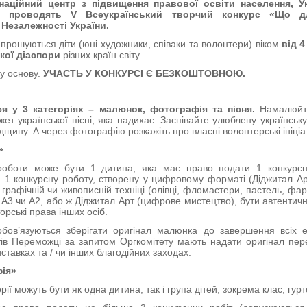
наційний центр з підвищення правової освіти населення, У
ея проводять
V Всеукраїнський творчий конкурс «Що дл
Незалежності України.
запрошуються діти (юні художники, співаки та волонтери) віком
від 4
ької діаспори
різних країн світу.
у основу.
УЧАСТЬ У КОНКУРСІ Є БЕЗКОШТОВНОЮ.
я у 3 категоріях – малюнок, фотографія та пісня.
Намалюйте
южет української пісні, яка надихає. Заспівайте улюблену українськ
щину. А через фотографію розкажіть про власні волонтерські ініціа
»
роботи може бути 1 дитина, яка має право подати 1 конкурсн
а 1 конкурсну роботу, створену у цифровому форматі (Діджитал А
 графічній чи живописній техніці (олівці, фломастери, пастель, фа
 А3 чи А2, або ж Діджитал Арт (цифрове мистецтво), бути автенти
орські права інших осіб.
бов’язуються зберігати оригінал малюнка до завершення всіх е
ів Переможці за запитом Оргкомітету мають надати оригінал пер
иставках та / чи інших благодійних заходах.
фія»
рії можуть бути як одна дитина, так і група дітей, зокрема клас, гур