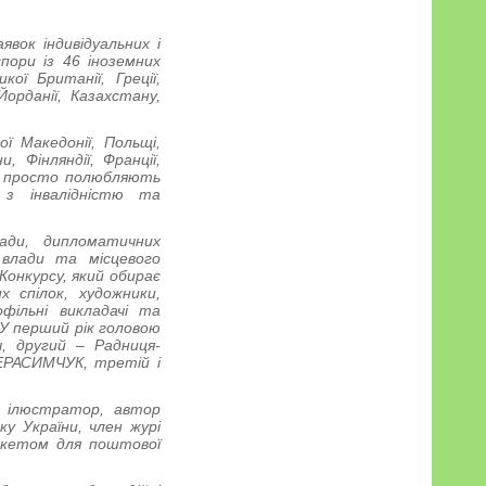
явок індивідуальних і
спори із 46 іноземних
кої Британії, Греції,
 Йорданії, Казахстану,
ої Македонії, Польщі,
 Фінляндії, Франції,
 чи просто полюбляють
и з інвалідністю та
ади, дипломатичних
 влади та місцевого
Конкурсу, який обирає
х спілок, художники,
фільні викладачі та
. У перший рік головою
, другий – Радниця-
ГЕРАСИМЧУК, третій і
– ілюстратор, автор
у України, член журі
макетом для поштової