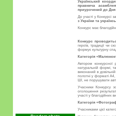
Український коорди
правнича асамбл
приурочений до Дня 
До участі у Конкурсі 
з України та українс
Конкурс має благодійн
Конкурс проводитьс
героїв, традиції чи с
формує культурну спад
Категорія «Малюнок
Автором конкурсної 
натуральній формі, т
виконаний в довільній
полотні у форматі А4,
ШІ, не порушувати авт
Учасники Конкурсу зо
оголошення результат
участі у благодійних в
Категорія «Фотогра
Учасниками цієї катего