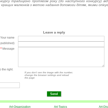
нкурсу традиційно протягом року (до наступного конкурсу) від
 кращих малюнків з метою надання допомоги дітям, якими опіку
Leave a reply
Your name
e published)
*
Message
 the right.
If you don't see the image with the number,
change the browser settings and reload
the page
Art-Organization
Art-Topics
Art-Di