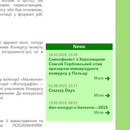
колажі із фото), які
ковим, переселенцям,
рсу або був основною,
нтації у форматі pdf,
 відомої пісні, попурі
News
асники Конкурсу можуть
інструменті/-ах) чи а
18.03.2026, 23:45
Саксофоніст з Херсонщини
Сінезій Горбовський став
призером міжнародного
конкурсу у Польщі
More
у категорії «Малюнок»
горії «Фотографія» –
01.08.2015, 13:17
сні учасником Конкурсу
Crazzzy Days
аженням. До конкурсної
More
ії.
13.05.2015, 09:52
den-evropyi-v-hersone---2015
More
ом її завантаження та
за ПОСИЛАННЯМ: