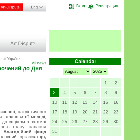
Вход
Регистрация
Art-Dispute
Eng
Art-Dispute
сті України
Calendar
All news
рочений до Дня
1
2
3
4
5
6
7
8
9
10
11
12
13
14
15
16
ичності, патріотичного
17
18
19
20
21
22
23
и талановитої молоді,
і до соціально-вагомої
24
25
26
27
28
29
30
єнного стану; надання
31
я,
Благодійний фонд
головний організатор)
,