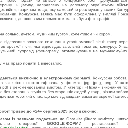
є право подати не більше 3 конкурсних робіт (допускаються 
ерську ініціативу, направлену на допомогу українським війсь
ок війни, тваринам тощо, яку самостійно реалізував учасник Конку
команди. Конкурсна заявка має бути оформлена у вигляді Презе
к включно, де основним елементом мають бути фотографії.
на сольно, дуетом, музичним гуртом, колективом чи хором.
відеозапис власного виконання україномовної пісні: кавер-версії
 авторської пісні, яка відповідає загальній тематиці конкурсу. Уч
узичний супровід (фонограму, акомпанування на музичному/-их 
 має право подати 1 відеозапис.
одаються виключно в електронному форматі.
Конкурсна робота 
на чи якісно сфотографована у форматі jpg, jpeg, png. У кате
 pdf з рекомендованим змістом. У категорії «Пісня» виконання пі
ео без сторонніх звуків та без сторонніх людей у кадрі, рівним зобр
дається короткий опис, що має відповідати вимогам окремої категор
обіт триває до «24» серпня 2025 року включно.
азом із заявкою подається
до Організаційного комітету, шлях
ціально створеної
GOOGLE-ФОРМИ
, розташованої 