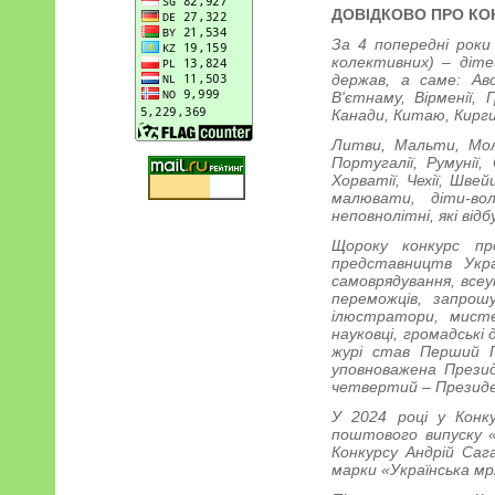
ДОВІДКОВО ПРО КО
За 4 попередні роки 
колективних) – дітей
держав, а саме: Авст
В'єтнаму, Вірменії, Г
Канади, Китаю, Кирги
Литви, Мальти, Молдо
Португалії, Румунії
Хорватії, Чехії, Шве
малювати, діти-вол
неповнолітні, які від
Щороку конкурс пр
представництв Укра
самоврядування, всеу
переможців, запрошу
ілюстратори, мисте
науковці, громадські 
журі став Перший П
уповноважена Презид
четвертий – Президе
У 2024 році у Конк
поштового випуску «
Конкурсу Андрій Саг
марки «Українська мр