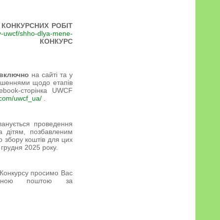
О КОНКУРСНИХ РОБІТ
y-uwcf/shho-dlya-mene-
О КОНКУРС
 включно
на сайті та у
лошеннями щодо етапів
cebook-сторінка UWCF
.com/uwcf_ua/
.
планується проведення
а дітям, позбавленим
о збору коштів для цих
5 грудня 2025 року.
 Конкурсу просимо Вас
ронною поштою за