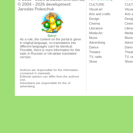
© 2004 - 2026 development:
CULTURE
CUL
Jaroslav Poleschuk
Visual art
Visual
Arts and crafts
Arts 
Design
Desi
Cinema
Cine
Literature
Litera
Media Art
Media
Sorry!
Music
Musi
As a rule, the content on the portal is given
Advertising
Adver
in original language, so translations into
different languages can’t be identical.
Dance
Danc
Possible, there is more information for this
Theatre
Theat
topic in Russian or Ukrainian translated
TV, radio
TV, r
version.
Show
Show
Authors are responsible for the information
contained in materials.
Editorial opinion can differ from the authors
one.
Advertisers are responsible for the of
advertising.