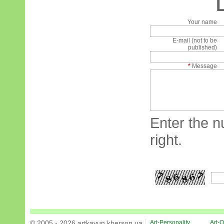
Your name
E-mail (not to be
published)
*
Message
Enter the n
right.
© 2005 - 2026 artkavun.kherson.ua
Art-Personality
Art-O