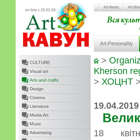
Art-News
Art-Bl
on-line с 20.02.06
Art-Personality
>
Organiz
CULTURE
Kherson reg
Visual art
>
ХОЦНТ
>
Arts and crafts
Design
Cinema
19.04.2019
Literature
Велик
Media Art
Music
18 квіт
Advertising