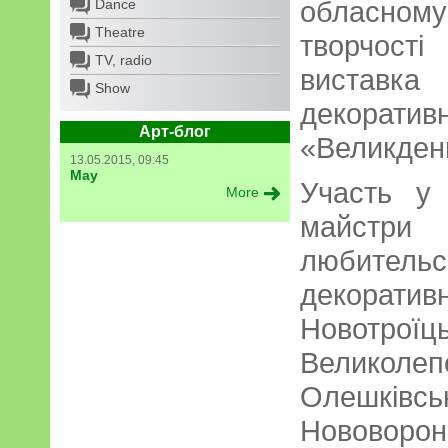
обласно
Dance
Theatre
творчост
TV, radio
виставка
Show
декоратив
Арт-блог
«Великдень
13.05.2015, 09:45
May
Участь у 
More
майстри 
любител
декорат
Новотрої
Великолепе
Олешківс
Нововорон