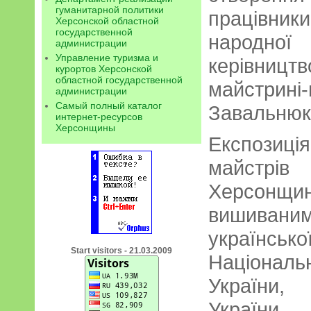
гуманитарной политики
працівни
Херсонской областной
государственной
народн
администрации
Управление туризма и
керівницт
курортов Херсонской
областной государственной
майстрин
администрации
Самый полный каталог
Завальнюк
интернет-ресурсов
Херсонщины
Експозиці
майстрів
Херсонщин
вишивани
українсь
Start visitors - 21.03.2009
Національ
України,
України 