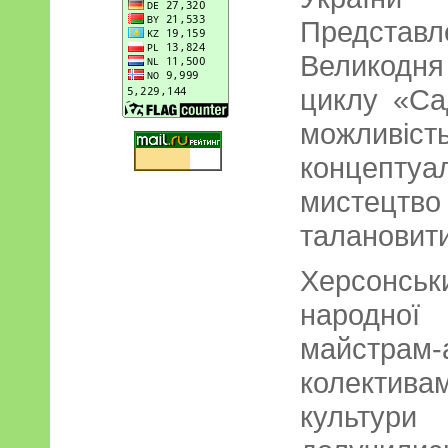
Представ
Великодня
циклу «Са
можлив
концепт
мистецтв
талановити
Херсонсь
народної
майстрам
колектив
культур