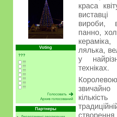
краса кві
виставці 
вироби, в
панно, хол
кераміка,
Voting
лялька, ве
???
у найріз
!!!
техніках.
!!!
!!!
!!!
Королевою
!!!
!!!
звичайно
!!!
кількіст
Архив голосований
традиційн
Партнеры
створення 
Департамент реализации