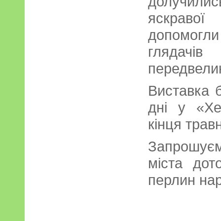
долучили
яскравої
допомогл
гляда
передвелик
Виставка 
дні у «Хе
кінця трав
Запрошуєм
міста дот
перлин нар