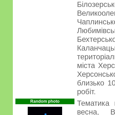
Білозерськ
Великооле
Чаплинсь
Любимівс
Бехтерс
Каланча
територіа
міста Хер
Херсонсь
близько 10
робіт.
Тематика 
Random photo
весна, В