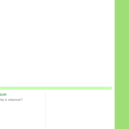
spute
nty iz sharovar?