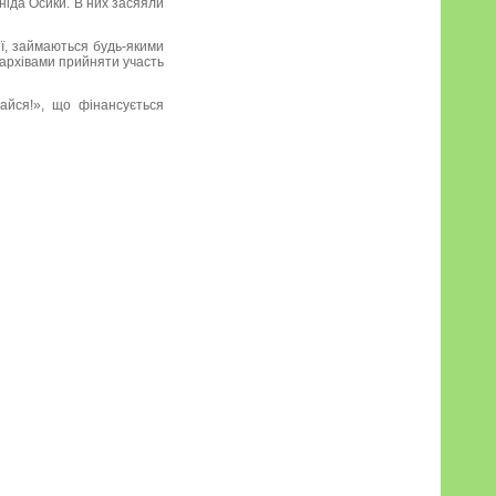
ніда Осики. В них засяяли
ії, займаються будь-якими
 архівами прийняти участь
айся!», що фінансується