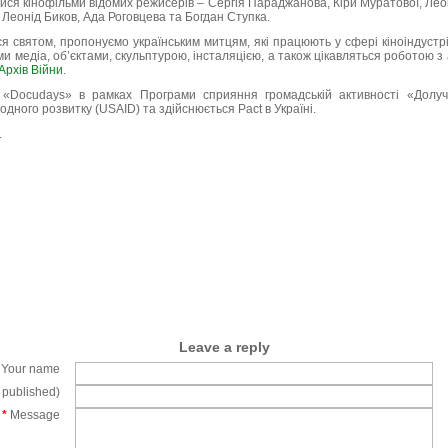
лися кінофільми відомих режисерів – Сергія Параджанова, Кіри Муратової, Лео
, Леонід Биков, Ада Роговцева та Богдан Ступка.
я святом, пропонуємо українським митцям, які працюють у сфері кіноіндустр
 медіа, об’єктами, скульптурою, інсталяцією, а також цікавляться роботою з
рхів Війни
.
 «Docudays» в рамках Програми сприяння громадській активності «Долуч
дного розвитку (USAID) та здійснюється Pact в Україні.
.
Leave a reply
Your name
e published)
*
Message