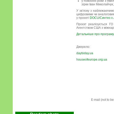
у повоєнні роки з’яви
зірки Іван Миколайчук
У зв’язку з наближаючимс
цифровими чи аналоговими
у проєкті
DOCU/Синтез х А
Проєкт реалізується ГО
Агентством США з міжнаро
Детальніше про програму
Джерело:
daytoday.ua
houseofeurope.org.ua
E-mail (not to b