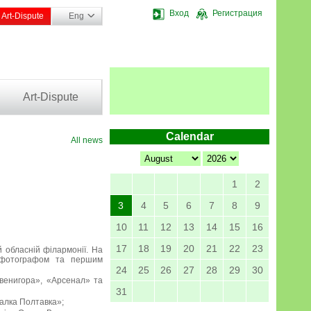
Вход
Регистрация
Art-Dispute
Eng
Art-Dispute
Calendar
All news
1
2
3
4
5
6
7
8
9
10
11
12
13
14
15
16
17
18
19
20
21
22
23
й обласній філармонії. На
им фотографом та першим
24
25
26
27
28
29
30
Звенигора», «Арсенал» та
31
талка Полтавка»;