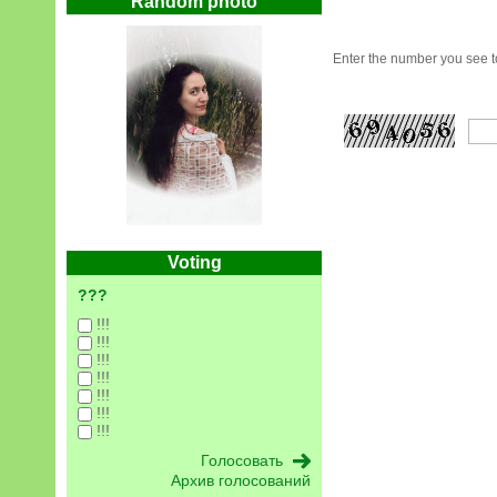
Random photo
Enter the number you see to
Voting
???
!!!
!!!
!!!
!!!
!!!
!!!
!!!
Архив голосований