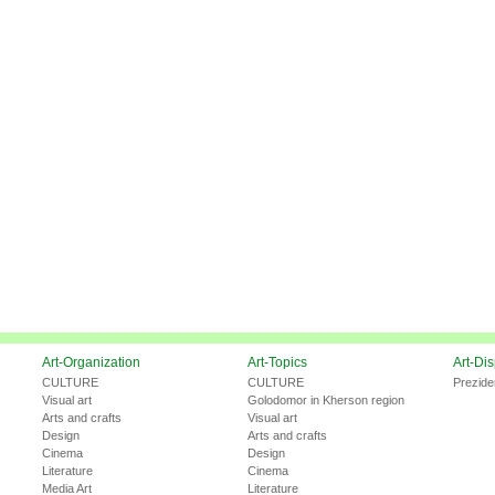
Art-Organization
Art-Topics
Art-Di
CULTURE
CULTURE
Prezide
Visual art
Golodomor in Kherson region
Arts and crafts
Visual art
Design
Arts and crafts
Cinema
Design
Literature
Cinema
Media Art
Literature