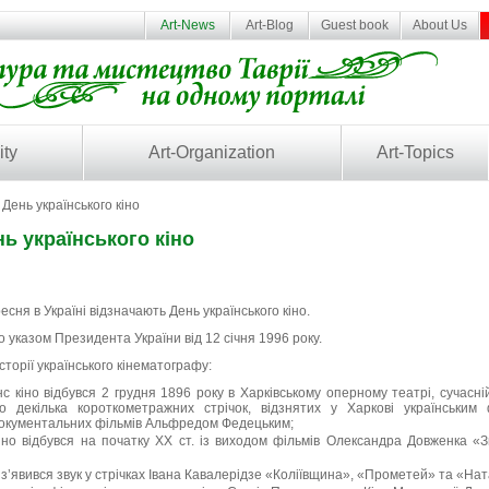
Art-News
Art-Blog
Guest book
About Us
ity
Art-Organization
Art-Topics
День українського кіно
нь українського кіно
есня в Україні відзначають День українського кіно.
 указом Президента України від 12 січня 1996 року.
історії українського кінематографу:
с кіно відбувся 2 грудня 1896 року в Харківському оперному театрі, сучасні
о декілька короткометражних стрічок, відзнятих у Харкові українськ
документальних фільмів Альфредом Федецьким;
іно відбувся на початку XX ст. із виходом фільмів Олександра Довженка «
 з’явився звук у стрічках Івана Кавалерідзе «Коліївщина», «Прометей» та «На