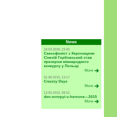
News
18.03.2026, 23:45
Саксофоніст з Херсонщини
Сінезій Горбовський став
призером міжнародного
конкурсу у Польщі
More
01.08.2015, 13:17
Crazzzy Days
More
13.05.2015, 09:52
den-evropyi-v-hersone---2015
More