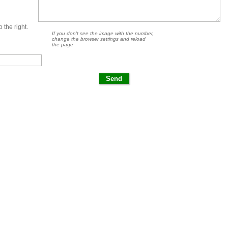
 the right.
If you don't see the image with the number,
change the browser settings and reload
the page