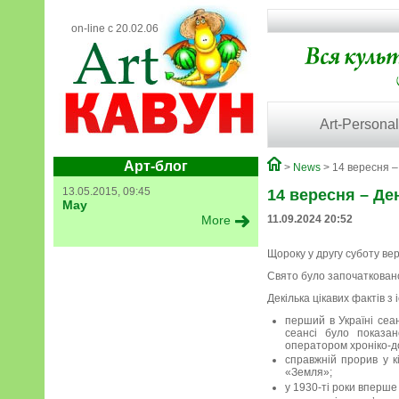
on-line с 20.02.06
Art-Personal
Арт-блог
>
News
> 14 вересня – 
13.05.2015, 09:45
14 вересня – Де
May
More
11.09.2024 20:52
Щороку у другу суботу вер
Свято було започатковано
Декілька цікавих фактів з 
перший в Україні сеан
сеансі було показан
оператором хроніко-
справжній прорив у к
«Земля»;
у 1930-ті роки вперше