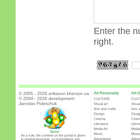
Enter the n
right.
© 2005 - 2026 artkavun.kherson.ua
Art-Personality
Art-O
© 2004 - 2026 development:
CULTURE
CUL
Jaroslav Poleschuk
Visual art
Visual
Arts and crafts
Arts 
Design
Desi
Cinema
Cine
Literature
Litera
Media Art
Media
Sorry!
Music
Musi
As a rule, the content on the portal is given
Advertising
Adver
in original language, so translations into