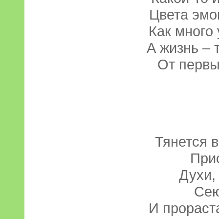
Цвета эмо
Как много
А жизнь – 
От первы
Тянется в
При
Духи,
Сею
И прораста