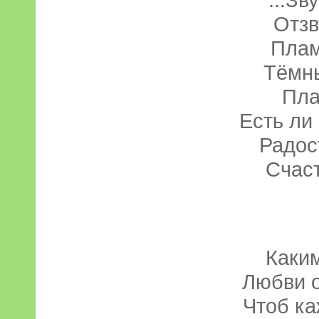
Отзв
Плам
Тёмны
Пла
Есть ли
Радос
Счаст
Каки
Любви о
Чтоб ка