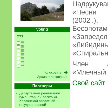
Надрукува
«Песни о
(2002г.
Бесопо
Voting
«Запред
???
!!!
«Либидин
!!!
!!!
«Спиральна
!!!
!!!
Член лі
!!!
!!!
«Млечный 
Архив голосований
Свой сайт
Партнеры
Департамент реализации
гуманитарной политики
Херсонской областной
государственной