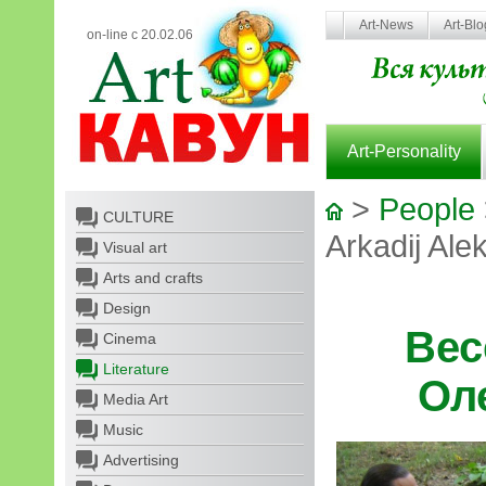
Art-News
Art-Bl
on-line с 20.02.06
Art-Personality
>
People
CULTURE
Arkadij Ale
Visual art
Arts and crafts
Design
Вес
Cinema
Literature
Ол
Media Art
Music
Advertising