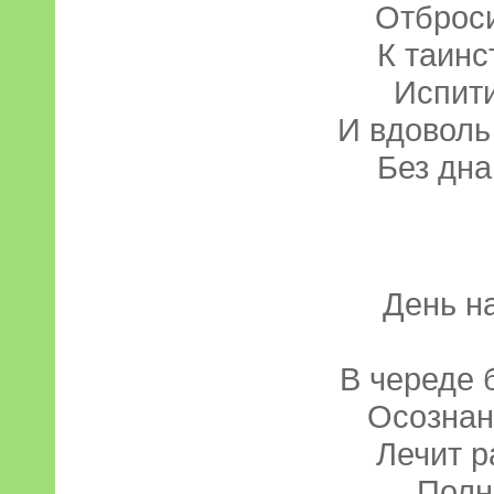
Отброси
К таинс
Испит
И вдоволь
Без дн
День н
В череде 
Осознан
Лечит р
Полн