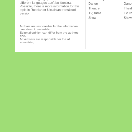
different languages can’t be identical.
Dance
Danc
Possible, there is more information for this
Theatre
Theat
topic in Russian or Ukrainian translated
TV, radio
TV, r
version.
Show
Show
Authors are responsible for the information
contained in materials.
Editorial opinion can differ from the authors
one.
Advertisers are responsible for the of
advertising.