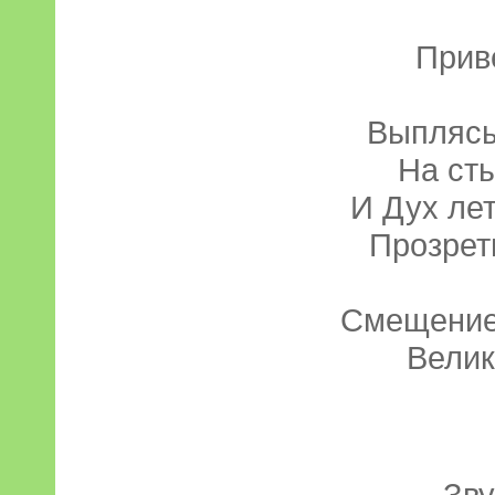
Прив
Выплясы
На ст
И Дух лет
Прозреть
Смещение 
Велик
...Зв