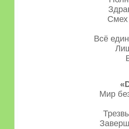
Здрав
Смех 
Всё един
Лиш
«
Мир бе
Трезвы
Заверш