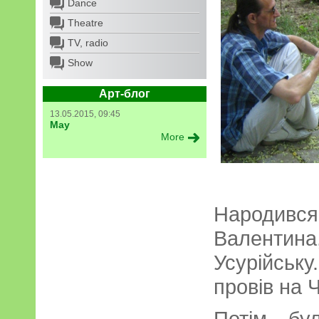
Dance
Theatre
TV, radio
Show
Арт-блог
13.05.2015, 09:45
May
More
Народив
Валентин
Усурійськ
провів на Ч
Потім бу