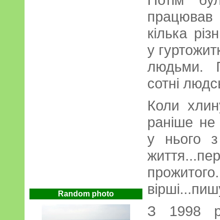
працював 
кілька різ
у гуртожит
людьми. 
сотні людс
Коли хлин
раніше не
у нього з
життя...п
прожито
вірші...пиш
Random photo
З 1998 р