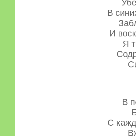
Убе
В сини
Заб
И воск
Я т
Содр
С
В п
С каж
В