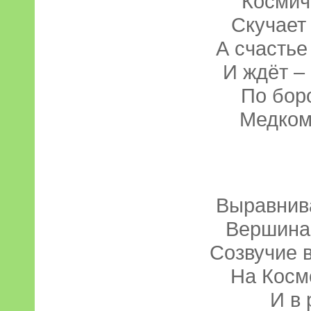
Космич
Скучает 
А счастье
И ждёт –
По боро
Медком,
Выравнив
Вершина 
Созвучие 
На Косм
И в