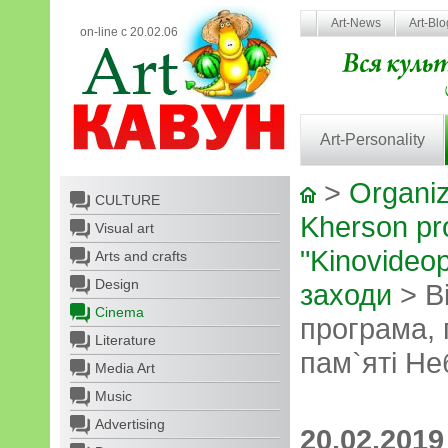
Art-News
Art-Bl
on-line с 20.02.06
Art-Personality
>
Organiz
CULTURE
Kherson pro
Visual art
"Kinovideop
Arts and crafts
Design
заходи
> В
Cinema
програма,
Literature
пам`яті Не
Media Art
Music
Advertising
20.02.2019