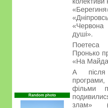
колективи 
«Берегин
«Дніпро
«Червона 
душі».
Поетеса
Пронько п
«На Майда
А після 
програми,
фільми п
подивили
Random photo
злам» (