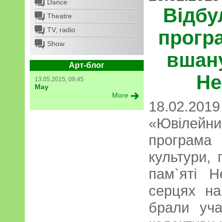
Dance
Відбу
Theatre
TV, radio
прогр
Show
вшан
Арт-блог
Не
13.05.2015, 09:45
May
More
18.02.
«Ювілейни
програм
культури,
пам`яті Н
серцях на
брали уча