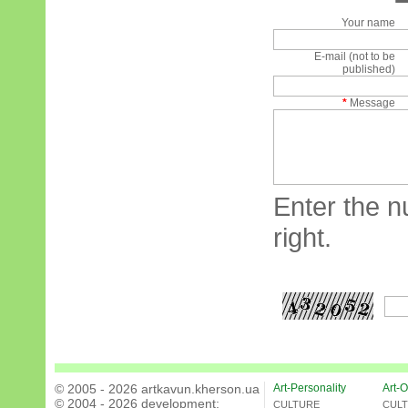
Your name
E-mail (not to be
published)
*
Message
Enter the n
right.
© 2005 - 2026 artkavun.kherson.ua
Art-Personality
Art-O
© 2004 - 2026 development:
CULTURE
CUL