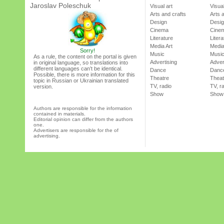
Jaroslav Poleschuk
Visual art
Visual
Arts and crafts
Arts 
Design
Desi
Cinema
Cine
Literature
Litera
Media Art
Media
Sorry!
Music
Musi
As a rule, the content on the portal is given
Advertising
Adver
in original language, so translations into
different languages can’t be identical.
Dance
Danc
Possible, there is more information for this
Theatre
Theat
topic in Russian or Ukrainian translated
TV, radio
TV, r
version.
Show
Show
Authors are responsible for the information
contained in materials.
Editorial opinion can differ from the authors
one.
Advertisers are responsible for the of
advertising.