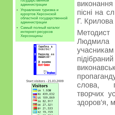
государственной
виконання 
администрации
Управление туризма и
пісні на с
курортов Херсонской
областной государственной
Г. Крилова
администрации
Самый полный каталог
Методис
интернет-ресурсов
Херсонщины
Людмила 
учасник
підібран
виконавс
пропаганд
Start visitors - 21.03.2009
слова, 
творчих ус
здоров’я, м