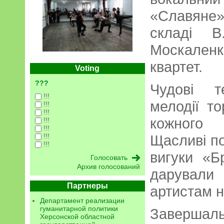
«Славяне
складі В
Москален
квартет.
Voting
???
Чудові т
!!!
мелодії т
!!!
!!!
кожного 
!!!
!!!
!!!
Щасливі по
!!!
вигуки «Б
Архив голосований
дарували
Партнеры
артистам н
Департамент реализации
гуманитарной политики
Завершал
Херсонской областной