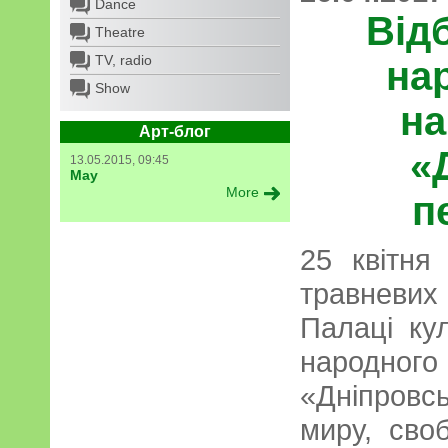
Dance
Від
Theatre
TV, radio
на
Show
на
Арт-блог
«
13.05.2015, 09:45
May
More
п
25 квітня
травневи
Палаці ку
народног
«Дніпровс
миру, сво