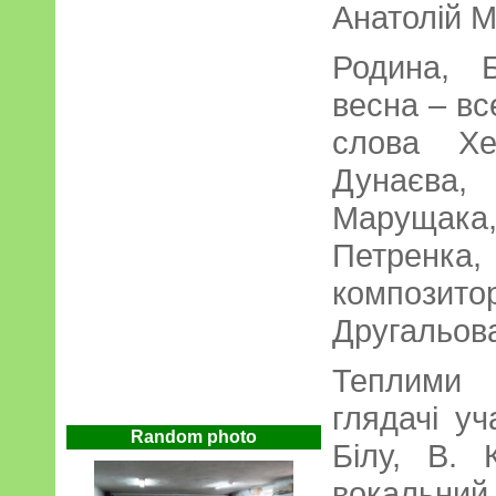
Анатолій М
Родина, Б
весна – вс
слова Хе
Дунаєва
Марущак
Петренк
композит
Другальов
Теплими 
глядачі уч
Random photo
Білу, В. 
вокальни