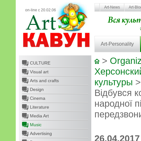
Art-News
Art-Bl
on-line с 20.02.06
Art-Personality
>
Organiz
CULTURE
Херсонски
Visual art
культуры
Arts and crafts
Design
Відбувся к
Cinema
народної п
Literature
передзвон
Media Art
Music
Advertising
26.04.2017