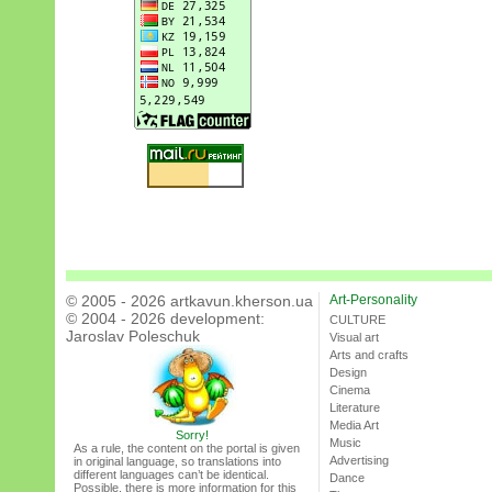
© 2005 - 2026 artkavun.kherson.ua
Art-Personality
© 2004 - 2026 development:
CULTURE
Jaroslav Poleschuk
Visual art
Arts and crafts
Design
Cinema
Literature
Media Art
Sorry!
Music
As a rule, the content on the portal is given
Advertising
in original language, so translations into
different languages can’t be identical.
Dance
Possible, there is more information for this