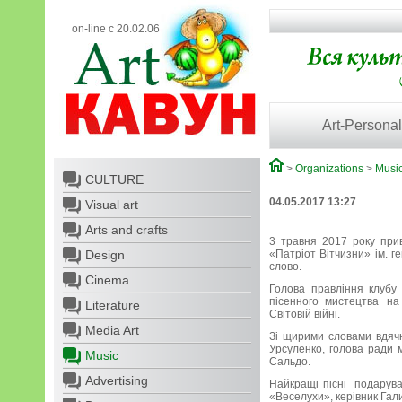
on-line с 20.02.06
Art-Personal
>
Organizations
>
Musi
CULTURE
04.05.2017 13:27
Visual art
Arts and crafts
3 травня 2017 року прив
Design
«Патріот Вітчизни» ім. 
слово.
Cinema
Голова правління клубу 
пісенного мистецтва на 
Literature
Світовій війні.
Media Art
Зі щирими словами вдячн
Урсуленко, голова ради 
Music
Сальдо.
Advertising
Найкращі пісні подарува
«Веселухи», керівник Гали