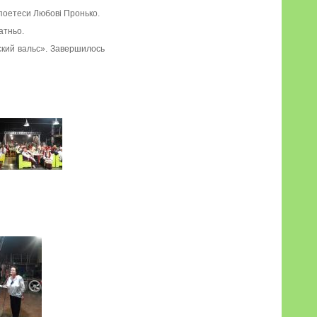
 поетеси Любові Пронько.
атньо.
ский вальс». Завершилось