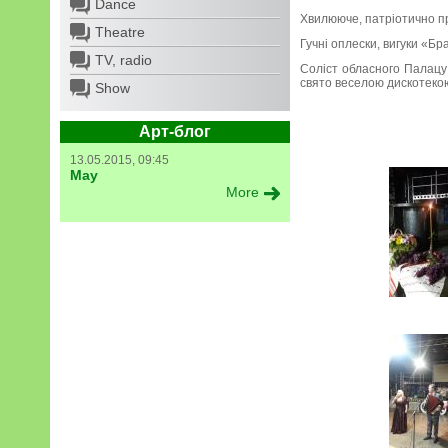
Dance
Хвилююче, патріотично пр
Theatre
Гучні оплески, вигуки «Бр
TV, radio
Соліст обласного Палацу
свято веселою дискотекою
Show
Арт-блог
13.05.2015, 09:45
May
More