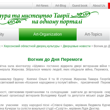
Art-News
Art-Blog
Guest book
About Us
ity
Art-Organization
Art-Topics
c
>
Херсонский областной дворец культуры
>
Дворцовые новости
> Вогник до 
Вогник до Дня Перемоги
ітна зала кінотеатру «Шумен» гостинно відкрила двері ветеранам війни т
генерала Жирнова. Зібралося чимало людей, яких обєднали війна, Перемога, 
кавалер Ордену Княгині Ольги II та III ступеню Жирнова Тамара Георгії
святковий вогник «Кохання народжене у полум’ї війни», присвячений Перемо
ості, святковими привітаннями та солодощами завітали до ветеранів сек
міської організації ветеранів Володимир Куций та депутати міської ради Д
ли учасники хору народної пісні «Співочі барви», керівник Людмила Курч
на Кучерак та солісти вокальної студії «Сузір’я», керівник Лідія Дехтяр.