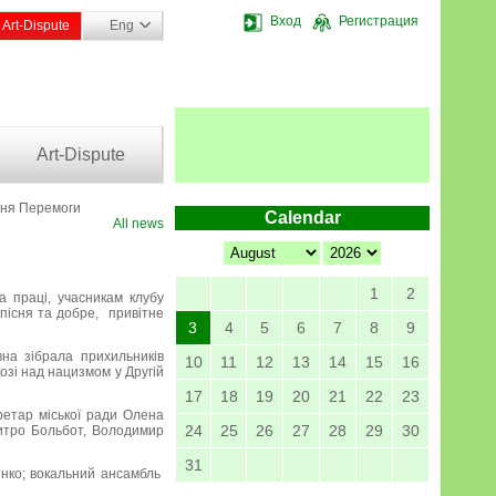
Вход
Регистрация
Art-Dispute
Eng
Art-Dispute
Дня Перемоги
Calendar
All news
1
2
а праці, учасникам клубу
пісня та добре, привітне
3
4
5
6
7
8
9
вна зібрала прихильників
10
11
12
13
14
15
16
зі над нацизмом у Другій
17
18
19
20
21
22
23
ретар міської ради Олена
24
25
26
27
28
29
30
митро Больбот, Володимир
31
енко; вокальний ансамбль