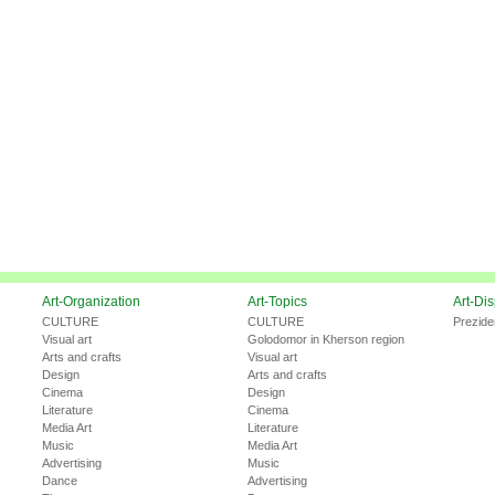
Art-Organization
Art-Topics
Art-Di
CULTURE
CULTURE
Prezide
Visual art
Golodomor in Kherson region
Arts and crafts
Visual art
Design
Arts and crafts
Cinema
Design
Literature
Cinema
Media Art
Literature
Music
Media Art
Advertising
Music
Dance
Advertising