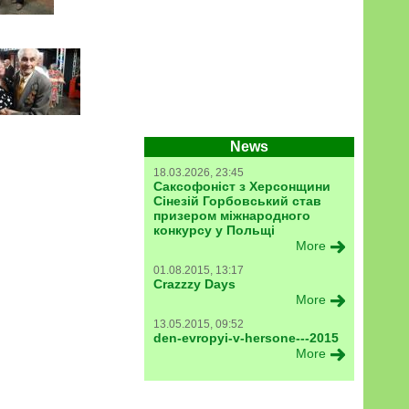
News
18.03.2026, 23:45
Саксофоніст з Херсонщини
Сінезій Горбовський став
призером міжнародного
конкурсу у Польщі
More
01.08.2015, 13:17
Crazzzy Days
More
13.05.2015, 09:52
den-evropyi-v-hersone---2015
More