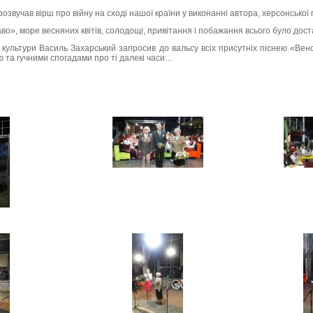
озвучав вірш про війну на сході нашої країни у виконанні автора, херсонської
аво», море весняних квітів, солодощі, привітання і побажання всього було дост
 культури Василь Захарський запросив до вальсу всіх присутніх піснею «Вен
 та гучними спогадами про ті далекі часи…