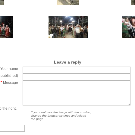
Leave a reply
Your name
e published)
*
Message
 the right.
If you don't see the image with the number,
change the browser settings and reload
the page