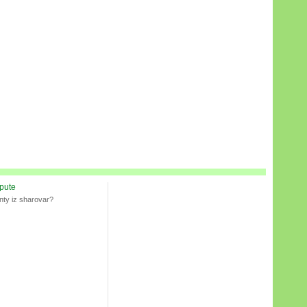
spute
nty iz sharovar?