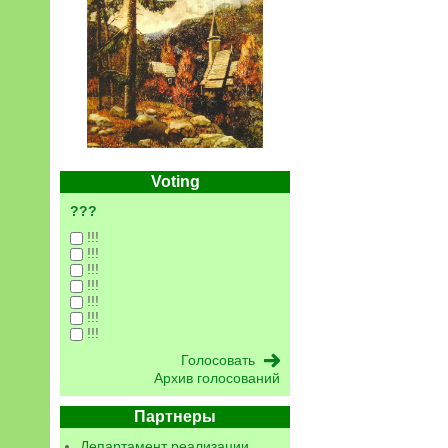
Voting
???
!!!
!!!
!!!
!!!
!!!
!!!
!!!
Архив голосований
Партнеры
Департамент реализации