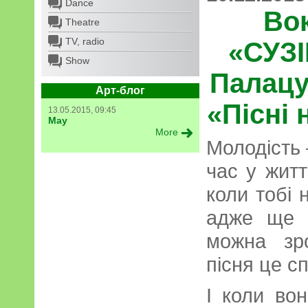
Dance
Вок
Theatre
TV, radio
«СУЗІ
Show
Палацу
Арт-блог
«Пісні 
13.05.2015, 09:45
May
More
Молодість 
час у житт
коли тобі 
адже ще с
можна зр
пісня це сп
І коли во