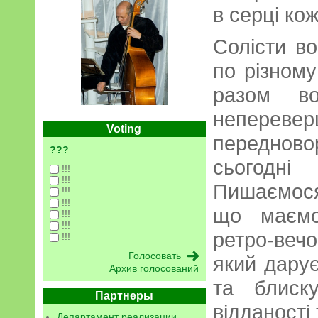
в серці кож
Солісти во
по різному
разом во
неперев
Voting
передново
???
сього
!!!
!!!
Пишаємося
!!!
!!!
що маємо
!!!
!!!
ретро-веч
!!!
який дарує
Архив голосований
та блиск
Партнеры
відданості
Департамент реализации