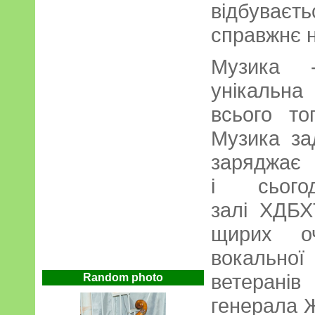
відбуваєт
справжнє н
Музика -
унікальна
всього то
Музика за
заряджа
і сьог
залі ХДБХ
щирих оч
вокальної
ветеранів 
Random photo
генерала 