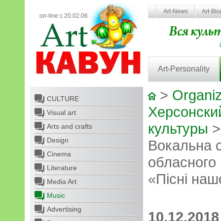
Art-News
Art-Bl
on-line с 20.02.06
Art-Personality
>
Organiz
CULTURE
Херсонски
Visual art
культуры
Arts and crafts
Design
Вокальна с
Cinema
обласного 
Literature
«Пісні наш
Media Art
Music
Advertising
10.12.2018