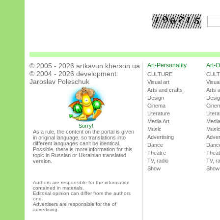
© 2005 - 2026 artkavun.kherson.ua
Art-Personality
Art-O
© 2004 - 2026 development:
CULTURE
CUL
Jaroslav Poleschuk
Visual art
Visual
Arts and crafts
Arts 
Design
Desi
Cinema
Cine
Literature
Litera
Media Art
Media
Sorry!
Music
Musi
As a rule, the content on the portal is given
Advertising
Adver
in original language, so translations into
different languages can’t be identical.
Dance
Danc
Possible, there is more information for this
Theatre
Theat
topic in Russian or Ukrainian translated
TV, radio
TV, r
version.
Show
Show
Authors are responsible for the information
contained in materials.
Editorial opinion can differ from the authors
one.
Advertisers are responsible for the of
advertising.