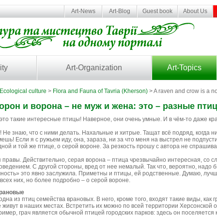
Art-News
Art-Blog
Guest book
About Us
ity
Art-Organization
Art-Topics
Ecological culture
>
Flora and Fauna of Tavria (Kherson)
> A raven and crow is a no
орон и ворона – не муж и жена: это – разные пти
это такие интересные птицы! Наверное, они очень умные. И в чём-то даже кр
! Не знаю, что с ними делать. Нахальные и хитрые. Тащат всё подряд, когда 
ешь! Если я с ружьем иду, она, зараза, ни за что меня на выстрел не подпустит
ной и той же птице, о серой вороне. За резкость прошу с автора не спрашива
я правы. Действительно, серая ворона – птица чрезвычайно интересная, со 
едением. С другой стороны, вред от нее немалый. Так что, вероятно, надо б
ность» это явно заслужила. Приметны и птицы, ей родственные. Думаю, лу
всех них, но более подробно – о серой вороне.
врановые
одна из птиц семейства врановых. В него, кроме того, входят такие виды, как гр
е живут в наших местах. Встретить их можно по всей территории Херсонской об
имер, грач является обычной птицей городских парков: здесь он поселяется 