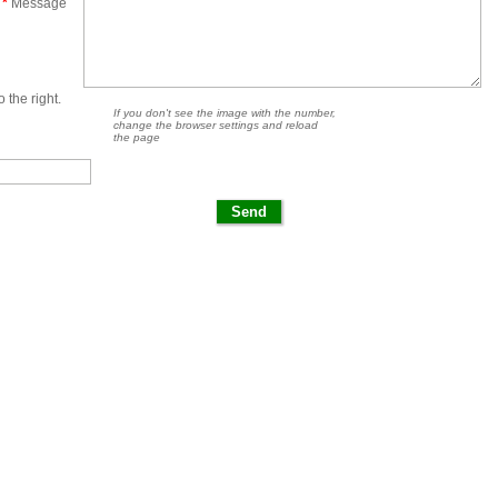
*
Message
 the right.
If you don't see the image with the number,
change the browser settings and reload
the page