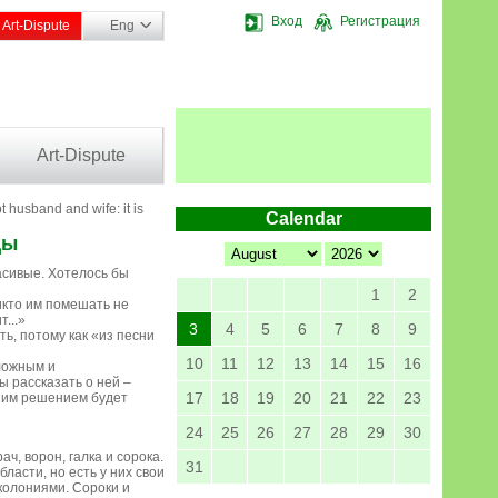
Вход
Регистрация
Art-Dispute
Eng
Art-Dispute
t husband and wife: it is
Calendar
цы
асивые. Хотелось бы
1
2
никто им помешать не
...»
3
4
5
6
7
8
9
ть, потому как «из песни
10
11
12
13
14
15
16
сложным и
ы рассказать о ней –
17
18
19
20
21
22
23
чшим решением будет
24
25
26
27
28
29
30
ач, ворон, галка и сорока.
31
ласти, но есть у них свои
колониями. Сороки и