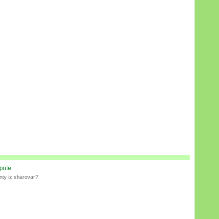
spute
nty iz sharovar?