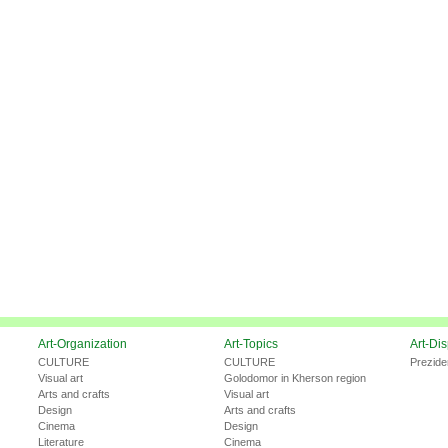
Art-Organization
Art-Topics
Art-Di
CULTURE
CULTURE
Prezide
Visual art
Golodomor in Kherson region
Arts and crafts
Visual art
Design
Arts and crafts
Cinema
Design
Literature
Cinema