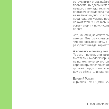
сотрудники и егерь наблю
проблема: их здесь немал
нечасто и ненадолго: пти
достаточно: вылетела пул
её не было видно. То ест
предполагает умение пре
не охотятся. У них, в об
совы – сидят и прислушив
орлов!
Это, конечно, замечатель
птенцы. Поэтому из-за с
численность охотничьих п
разоряют гнёзда, кормят
А всё-таки – почему они 
То есть – почему они так
писатель и биолог Игорь 
на положительных и отри
хорошо приспосабливаются
грозный тигр, и «симпатя
другие обитатели планет
Евгений Роман
«Гривна».- № 17 (798).- 22
E-mail (not to b