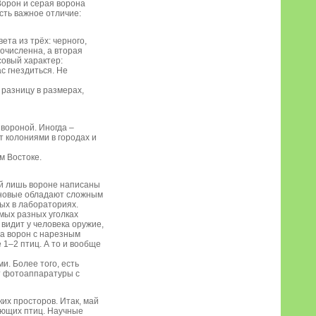
Ворон и серая ворона
сть важное отличие:
ета из трёх: черного,
гочисленна, а вторая
совый характер:
с гнездиться. Не
 разницу в размерах,
 вороной. Иногда –
т колониями в городах и
м Востоке.
ой лишь вороне написаны
врановые обладают сложным
ых в лабораториях.
амых разных уголках
а видит у человека оружие,
ла ворон с нарезным
 1–2 птиц. А то и вообще
и. Более того, есть
от фотоаппаратуры с
их просторов. Итак, май
ающих птиц. Научные