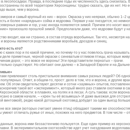
 в лесопосадках. Правда, в последние годы их численность здесь снизилась. 
ространены по всей территории Херсонщины: трудно сказать, где их нет. Но е
здо выше, чем у ворона.
змеров и самый крупный из них – ворон. Окраска у них неяркая, обычно 1–2 цв
 есть и более «нарядные» сойка и кедровка. Первая у нас гнездится, но немно
северных равнин и гор, у нас иногда появляется зимой. Причем это носит мас
ние» произошло прошлой зимой. Предполагали даже, что кедровки будут у на
тво входит, как ни странно, в состав отряда воробьиных. Так что, несмотря на
 и вороны являются родственниками воробьёв, дроздов и синиц.
кто есть кто?
ю с каких пор и по какой причине, но почему-то у нас повелось грача называть
м деле приметные, черной окраски с синеватым отливом птицы, которые живу
чинам дорог, – это вовсе не вороны! Эти представители пернатых – грачи.
тельно существуют. Но обитают они далеко – в Западной Европе и на Дальне
дливые»
таки привлекают столь пристальное внимание самых разных людей? Об одн
 популярных. Ответ, в общем-то, прост: дело в том, что и ворона, и другие 
м. Об этом свидетельствуют десятки и сотни «заумных» опытов, поставленн
асноречив такой вот «эксперимент», который много раз ставили охотники в с
Херсонской области: в плавнях, на полях и в лесах. А суть такова: если ворон
писано в самом начале, – «хрен ты её возьмешь!» И даже выезжая для отстре
й винтовкой), редко какой дотошный охотовед добудет за один выезд больше
 не все звери (которых считают умнее птиц) обладают такими же способностям
 умеют отличать ружье от иных, похожих на него предметов. В том числе – 
данные, ворона ими беззастенчиво пользуется. Еще один пример из херсонск
плавни. В экспериментальном охотхозяйстве идет учет гнездования водоплав