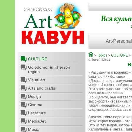
on-line с 20.02.06
Art-Personal
>
Topics
>
CULTURE
>
CULTURE
different birds
В
Golodomor in Kherson
region
«Расскажите о воронах – 
узнать о них больше»
Visual art
«Достали, гады, замучили
может. И хрен ты её возьм
Arts and crafts
Эти высказывания – об од
слов не выбросишь».
Design
В общем-то, оба читател
высокоорганизованным пов
Cinema
такая «неординарная лич
следующее: рассказать о 
Literature
Знакомьтесь: ворона и 
Media Art
Итак, серая ворона – это 
Это из тех видов, которы
Music
излюбленные места. Напр