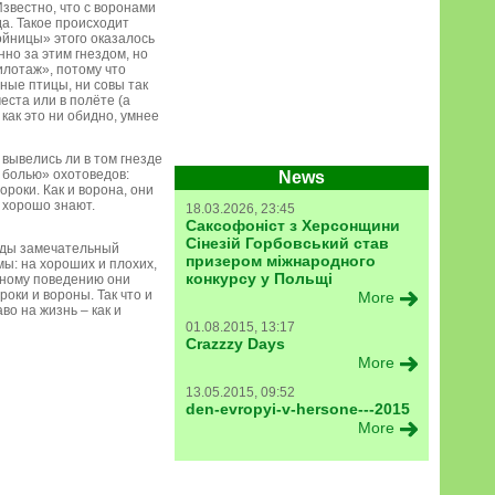
Известно, что с воронами
да. Такое происходит
бойницы» этого оказалось
нно за этим гнездом, но
илотаж», потому что
ные птицы, ни совы так
еста или в полёте (а
как это ни обидно, умнее
 вывелись ли в том гнезде
 болью» охотоведов:
News
роки. Как и ворона, они
 хорошо знают.
18.03.2026, 23:45
Саксофоніст з Херсонщини
Сінезій Горбовський став
годы замечательный
призером міжнародного
мы: на хороших и плохих,
конкурсу у Польщі
жному поведению они
оки и вороны. Так что и
More
во на жизнь – как и
01.08.2015, 13:17
Crazzzy Days
More
13.05.2015, 09:52
den-evropyi-v-hersone---2015
More