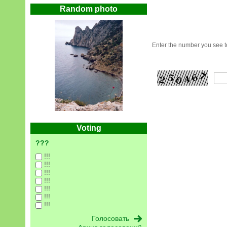
Random photo
Enter the number you see to
Voting
???
!!!
!!!
!!!
!!!
!!!
!!!
!!!