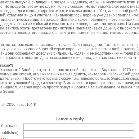
дают за лысухой, сидящей на гнезде, – издалека, чтобы не беспокоить птиц. 
о. Но вроде бы этому гнезду ничто не угрожает. Но вот лысуха слетела с гнез
це ведь надо и корма «перехватить», и крылья размять. Увы, для «серой раз
ей, схватила яйцо и улетела. Как выяснилось, ворона уже давно следила име
ь она фактически сидела в засаде! Для птиц такое поведение – это «высший п
двидеть развитие событий и изменять свое поведение – затаиваться. Ни хищ
щем, тактика охоты достаточно примитивна: высматривают добычу с высокого м
аются) и после этого нападают. Так что неприметные и «противные» вороны, 
но, но, скорее всего, описанная атака не была последней. Так что неизвестно,
воих уникальных способностей серые вороны являются постоянной «головной
тиц они сокращают довольно сильно. «Шкодят» и её родственники – грачи и со
ся яйцами и птенцами. Да и на домашних птиц нападают: сельские жители это
такие?!
ие вредные? Вообще-то, этот вопрос не особо корректен. Ведь еще в 1970-е 
Акимушкин сказал, что «животных нельзя делить, как героев классической дра
цательных». Просто некоторым, скажем так, повезло больше: благодаря сло
 к окружающей среде и человеку. В их числе – и врановые: вороны, грачи, сор
га»-щегол, и серая ворона просто живут и борются за выживание. И имеют пра
ы Земля.
.04.2010.- стр. 10(ТК)
Leave a reply
Your name
e published)