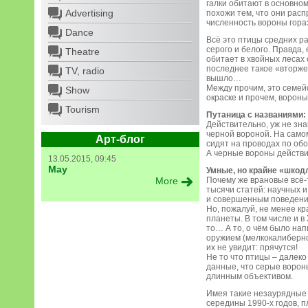
галки обитают в основном
Advertising
похожи тем, что они расп
численность вороны гора
Dance
Всё это птицы средних ра
серого и белого. Правда,
Theatre
обитает в хвойных лесах 
последнее такое «вторже
TV, radio
вышло…
Между прочим, это семейс
Show
окраске и прочем, вороны
Tourism
Путаница с названиями: 
Действительно, уж не зна
черной вороной. На само
Арт-блог
сидят на проводах по обо
А черные вороны действи
13.05.2015, 09:45
May
Умные, но крайне «шко
More
Почему же врановые всё-
тысячи статей: научных и
и совершенным поведение
Но, пожалуй, не менее кр
планеты. В том числе и в 
то… А то, о чём было на
оружием (мелкокалиберно
их не увидит: прячутся!
Не то что птицы – далеко
данные, что серые вороны
длинным объективом.
Имея такие незаурядные 
середины 1990-х годов, 