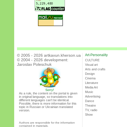
© 2005 - 2026 artkavun.kherson.ua
Art-Personality
© 2004 - 2026 development:
CULTURE
Jaroslav Poleschuk
Visual art
Arts and crafts
Design
Cinema
Literature
Media Art
Sorry!
Music
As a rule, the content on the portal is given
Advertising
in original language, so translations into
different languages can’t be identical.
Dance
Possible, there is more information for this
Theatre
topic in Russian or Ukrainian translated
TV, radio
version.
Show
Authors are responsible for the information
contained in materials.