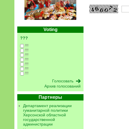
Voting
???
!!!
!!!
!!!
!!!
!!!
!!!
!!!
Архив голосований
Партнеры
Департамент реализации
гуманитарной политики
Херсонской областной
государственной
администрации