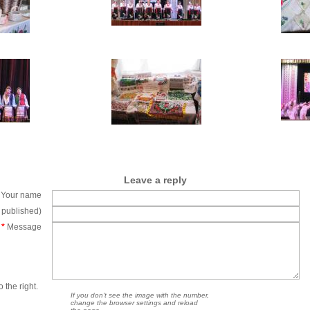
Leave a reply
Your name
e published)
*
Message
 the right.
If you don't see the image with the number,
change the browser settings and reload