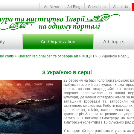
Art-News
Art-Blog
Guest book
About Us
ity
Art-Organization
Art-Topics
nd crafts
>
Kherson regional centre of people art
>
ХОЦНТ
> З Україною в серці
З Україною в серці
22 березня на базі Голопристанського р
відбувся творчий звіт художніх аматорсь
носять звання «народний» та «зраз
творчості розпочалось на площі пе
культури, де членів оглядової комісії за
запашним короваєм та запросили на
ужиткового мистецтва. Роботи народних у
це: вишивка, квілінг, паперопластика, в
художнє різьблення та розпис по дерев
багато ін. Святкову атмосферу на вис
аматорські колективи з 10 сільських рад 
У концертній програмі взяли участь ака