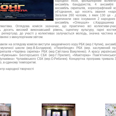
народної пісні, фольклорний колекти
ансамбль бандуристів, 4 ансамблі 
ансамбль скрипалів, хореографічний к
об’єднання, що носять звання «нар
Загалом 260 чоловік, з яких 130 це - д
припинили своє існування 2 народних
ансамбль «Олешшя» с.Кардашинка
матівка. Оглядова комісія зазначає, що практично всі колективи-уча
 досить високий виконавський рівень, сценічну культуру, гарні костю
й репертуар, до участі у колективах залучається молодь, значна частина к
івняні з минулорічним звітом.
или на оглядову комісію виступи академічного хору РБК (кер.І.Чупик), ансамб
 музичної школи (кер.В.Болдирєв), «Перебендя» РБК (кер. заслужений пр
рипалів «Чарівна скрипка» РБК (кер.Світлана Вакуленко). А красу українськ
 «Кумоньки» Бехтерського СБК (кер.Г.Прилип), «Макітерка» Пам’ятнянсько
улаківна» Чулаківського СБК (кер.О.Рибачек). Концертна програма тривала 
о, в єдиному темпоритмі.
нтр народної творчості