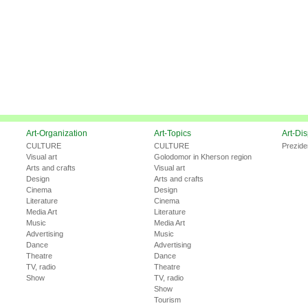
Art-Organization
Art-Topics
Art-Di
CULTURE
CULTURE
Prezide
Visual art
Golodomor in Kherson region
Arts and crafts
Visual art
Design
Arts and crafts
Cinema
Design
Literature
Cinema
Media Art
Literature
Music
Media Art
Advertising
Music
Dance
Advertising
Theatre
Dance
TV, radio
Theatre
Show
TV, radio
Show
Tourism