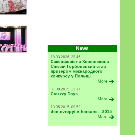
News
18.03.2026, 23:45
Саксофоніст з Херсонщини
Сінезій Горбовський став
призером міжнародного
конкурсу у Польщі
More
01.08.2015, 13:17
Crazzzy Days
More
13.05.2015, 09:52
den-evropyi-v-hersone---2015
More