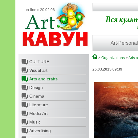
on-line с 20.02.06
Art-Personal
>
Organizations
>
Arts a
CULTURE
25.03.2015 09:39
Visual art
Arts and crafts
Design
Cinema
Literature
Media Art
Music
Advertising