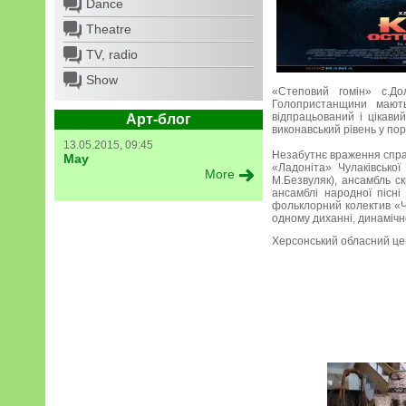
Dance
Theatre
TV, radio
Show
«Степовий гомін» с.Дол
Голопристанщини мають
відпрацьований і цікави
Арт-блог
виконавський рівень у пор
13.05.2015, 09:45
Незабутнє враження справ
May
«Ладоніта» Чулаківської
More
М.Безвуляк), ансамбль ск
ансамблі народної пісні
фольклорний колектив «Ч
одному диханні, динамічн
Херсонський обласний це