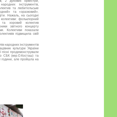
в, 2 духових оркестри,
народних інструментів,
олектив та любительське
одний» та «зразковий».
іти. Нажаль, на сьогодні
 колективи: фольклорний
 та хоровий колектив
сники звітного концерту
ми. Колективи показали
олективів підвищила свій
лів народних інструментів
ацівник культури України
ої пісні продемонстрували
го СБК (кер.О.Косташ) та
3 години, але пройшла на