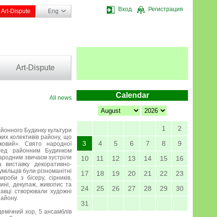
Вход
Регистрация
Art-Dispute
Eng
Art-Dispute
Calendar
All news
1
2
айонного Будинку культури
ких колективів району, що
3
4
5
6
7
8
9
ковий». Свято народної
ред районним Будинком
 народним звичаєм зустріли
10
11
12
13
14
15
16
 виставку декоративно-
мільців були різноманітні
17
18
19
20
21
22
23
ироби з бісеру, сірників,
ині, декупаж, живопис та
24
25
26
27
28
29
30
тавці створювали художні
району.
31
демічний хор, 5 ансамблів