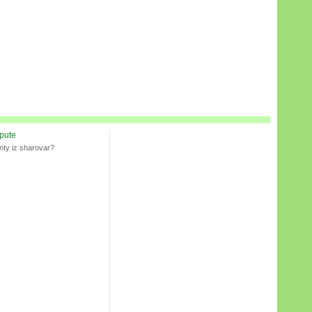
spute
nty iz sharovar?