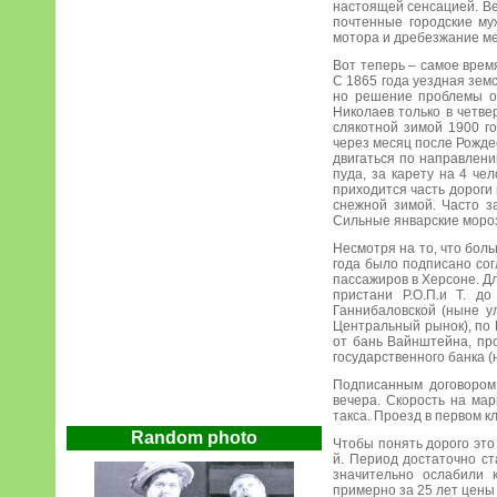
настоящей сенсацией. В
почтенные городские му
мотора и дребезжание ме
Вот теперь – самое врем
С 1865 года уездная зем
но решение проблемы ос
Николаев только в четве
слякотной зимой 1900 г
через месяц после Рождес
двигаться по направлени
пуда, за карету на 4 че
приходится часть дороги
снежной зимой. Часто з
Сильные январские мороз
Несмотря на то, что бол
года было подписано со
пассажиров в Херсоне. Д
пристани Р.О.П.и Т. д
Ганнибаловской (ныне у
Центральный рынок), по 
от бань Вайнштейна, пр
государственного банка 
Подписанным договором 
вечера. Скорость на ма
такса. Проезд в первом к
Random photo
Чтобы понять дорого это
й. Период достаточно ст
значительно ослабили 
примерно за 25 лет цены