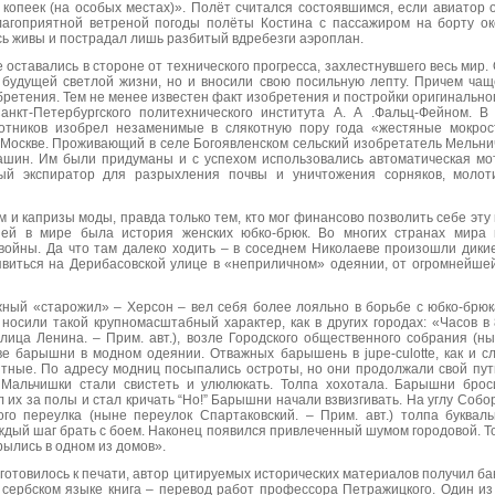
5 копеек (на особых местах)». Полёт считался состоявшимся, если авиатор 
лагоприятной ветреной погоды полёты Костина с пассажиром на борту ок
сь живы и пострадал лишь разбитый вдребезги аэроплан.
оставались в стороне от технического прогресса, захлестнувшего весь мир.
будущей светлой жизни, но и вносили свою посильную лепту. Причем чащ
бретения. Тем не менее известен факт изобретения и постройки оригинально
анкт-Петербургского политехнического института А. А .Фальц-Фейном. В
лотников изобрел незаменимые в слякотную пору года «жестяные мокрос
 Москве. Проживающий в селе Богоявленском сельский изобретатель Мельни
ашин. Им были придуманы и с успехом использовались автоматическая мо
вый экспиратор для разрыхления почвы и уничтожения сорняков, молот
 и капризы моды, правда только тем, кто мог финансово позволить себе эту 
цией в мире была история женских юбко-брюк. Во многих странах мира
войны. Да что там далеко ходить – в соседнем Николаеве произошли дикие
явиться на Дерибасовской улице в «неприличном» одеянии, от огромнейше
жный «старожил» – Херсон – вел себя более лояльно в борьбе с юбко-брюк
 носили такой крупномасштабный характер, как в других городах: «Часов в
ица Ленина. – Прим. авт.), возле Городского общественного собрания (н
две барышни в модном одеянии. Отважных барышень в jupe-culotte, как и с
тные. По адресу модниц посыпались остроты, но они продолжали свой путь
 Мальчишки стали свистеть и улюлюкать. Толпа хохотала. Барышни брос
л их за полы и стал кричать “Но!” Барышни начали взвизгивать. На углу Соб
кого переулка (ныне переулок Спартаковский. – Прим. авт.) толпа буква
дый шаг брать с боем. Наконец появился привлеченный шумом городовой. То
ылись в одном из домов».
» готовилось к печати, автор цитируемых исторических материалов получил б
сербском языке книга – перевод работ профессора Петражицкого. Один из