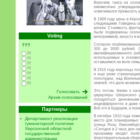
Впрочем, такса на осно
ежемесячно утверждала
осмеливался превысить у
В 1909 году цены в Херс
следующими. Говядина све
копеек. Стоимость фунта
были подвержены сезон
Voting
килограммов), капусту в к
Согласно опубликованным
???
300 до 3000 рублей. С
!!!
квалифицированного раб
используемые в основн
!!!
оставшимся на воле семь
!!!
!!!
В 1910 году херсонцы п
!!!
и еще реже стрекочущие
!!!
пополудни, над Военны
землей, что дало возмож
!!!
Это потом, ближе к нач
циркуляры губернского
Архив голосований
поощряться денежными 
индефферентно и даже в
Всё это в будущем, а пок
Партнеры
В октябре 1910 года пов
Департамент реализации
место для планируемых 
гуманитарной политики
(улица Розы Люксембург
Херсонской областной
«Сегодня в 2 часа дня н
государственной
программу входят пол
благотворительным сбором
администрации