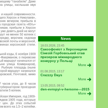
ающему “танабилю”. Даже
на улицы, заслышав звук
о и нашей современности.
щего Херсон и Николаев»,
рник вечером, прибыла в
а городская газета «Югъ»
никам, прибыли в Херсон
 уже девять дней не могут
рут не менее 50 копеек с
ередко, впрочем, седокам
News
возкой почты и морозной,
нинах херсонской степи.
18.03.2026, 23:45
Саксофоніст з Херсонщини
Сінезій Горбовський став
ьной езды, 6 ноября 1909
призером міжнародного
-Фаерманом, о перевозке
конкурсу у Польщі
вый маршрут начинался от
ыне улица Коммунаров),
More
ез Рыбную площадь (ныне
Второй маршрут начинался
01.08.2015, 13:17
ровской, Почтовой, мимо
Crazzzy Days
More
 часов утра, до 8 часов
13.05.2015, 09:52
 губернатором проездная
den-evropyi-v-hersone---2015
атили 5 копеек.
More
йская Империя, год 1909-
ядков 1905 года, которые
т цен. До этих событий
 всего на 1,5–2 копейки.