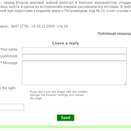
 – перед Второй мировой войной работал в Херсоне журналистом «Наддн
Наша газета в одном из исторических очерков рассказала его историю. В биб
ной при подготовке к изданию книги о Петражицком, под № 21 стоит ссылка н
на».- №47 (776).- 19-26.11.2009.- стр.16
Публікація першо
Leave a reply
Your name
e published)
*
Message
 the right.
If you don't see the image with the number,
change the browser settings and reload
the page