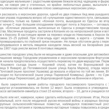
ездесущие мальчишки с радостными криками бежали вслед чадящему и фырк
жи, не говоря уже о степенных, но крайне любопытных дамах, высыпали 
таллических частей на камнях плохо замощенных херсонских улиц».
я рассказать о херсонских дорогах, одной из двух главных бед века ушедшег
ская управа поднимала вопрос об «улучшении единственного пути, связываю
тавалось только на бумаге: «Конная почта, вышедшая из Одессы во вто
рг ночью С еще большим опозданием приходит почта в Херсон», – сетовал
ода. «Ёлочные украшения, выписанные из Одессы к рождественским празд
тва. Масличные продукты застряли в Копанях из-за непролазной грязи и вот
ю к Херсону. В настоящее время за перевоз клади из Николаева в Херсон бе
ловека 15–25 рублей. При этом кладь идет неделями, а карета – сутками. Н
 промаршировать по глубокой грязи пешком». Не лучше обстояли дела с пере
аблудившихся в метель ямщиков находили лишь весной на бескрайних рав
ы 1907 года унесли жизни 8 почтовых ямщиков.
ьшинство городских улиц были не мощеными и даже опасными для автомобил
глашение между Городским управлением и херсонским провизором Фортусом
ля начала предполагалась осуществлять перевозку по двум маршрутам. Пер
о Кошевого съезда (ныне – Кошевой спуск), затем по Воронцовской (н
лица 9 Января) до Потемкинской (ныне улица Карла Маркса), откуда чер
Почтовой (ныне проспект Ушакова) до вокзала и обратно по той же линии. 
оходил по Католической (ныне улица Парижской Коммуны). Далее – по Суво
(ныне улица Перекопская), до Водопроводной будки на Военном и обратно.
было закреплено время работы городского пассажирского транспорта с 7
ршрутах устанавливалась не более 12 верст. Была оговорена и утверждена
лассе автомобиля-омнибуса стоил 15 копеек, второго – 10, дети и учащиеся пл
 было или нет, наверное, нужно сделать небольшое отступление. Итак, Росси
абильный, хотя после неудачной русско-японской войны и аграрных беспор
крупные сельскохозяйственные поместья, наблюдался повсеместный рос
 на продукты питания и промышленно-кустарные товары повысились в среднем