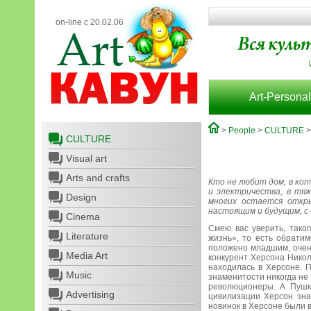
on-line с 20.02.06
Art-Personal
>
People
>
CULTURE
CULTURE
Visual art
Arts and crafts
Кто не любит дом, в кот
и электричества, в тяж
Design
многих остается откры
настоящим и будущим, с 
Cinema
Смею вас уверить, таког
Literature
жизнь», то есть обратим
положено младшим, очен
Media Art
конкурент Херсона Никол
находилась в Херсоне. П
Music
знаменитости никогда не
революционеры. А Пушки
Advertising
цивилизации Херсон зна
новинок в Херсоне были 