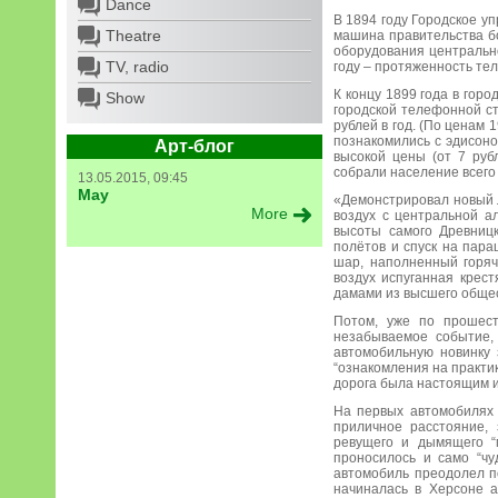
Dance
В 1894 году Городское у
Theatre
машина правительства б
оборудования центрально
TV, radio
году – протяженность те
К концу 1899 года в горо
Show
городской телефонной ст
рублей в год. (По ценам
познакомились с эдисон
Арт-блог
высокой цены (от 7 ру
собрали население всего 
13.05.2015, 09:45
May
«Демонстрировал новый 
More
воздух с центральной а
высоты самого Древниц
полётов и спуск на пар
шар, наполненный горяч
воздух испуганная крес
дамами из высшего общес
Потом, уже по прошест
незабываемое событие,
автомобильную новинку 
“ознакомления на практи
дорога была настоящим и
На первых автомобилях 
приличное расстояние, 
ревущего и дымящего “
проносилось и само “чу
автомобиль преодолел по
начиналась в Херсоне а