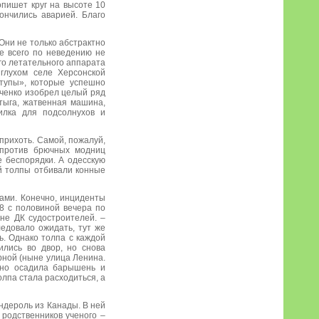
опишет круг на высоте 10
ончились аварией. Благо
 Они не только абстрактно
е всего по неведению не
го летательного аппарата
 глухом селе Херсонской
тупы», которые успешно
ченко изобрел целый ряд
тыга, жатвенная машина,
илка для подсолнухов и
прихоть. Самой, пожалуй,
 против брючных модниц
 беспорядки. А одесскую
й толпы отбивали конные
ами. Конечно, инциденты
 8 с половиной вечера по
ыне ДК судостроителей. –
ледовало ожидать, тут же
. Однако толпа с каждой
ились во двор, но снова
орной (ныне улица Ленина.
льно осадила барышень и
лпа стала расходиться, а
андероль из Канады. В ней
 родственников ученого –