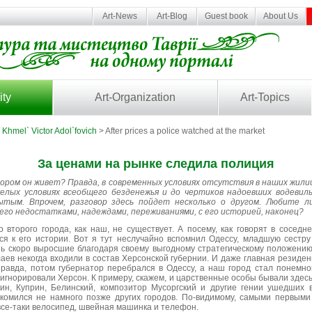
Art-News
Art-Blog
Guest book
About Us
ity
Art-Organization
Art-Topics
>
Khmel` Victor Adol`fovich
> After prices a police watched at the market
За ценами на рынке следила полиция
ором он живет? Правда, в современных условиях отсутствия в наших жили
елых условиях всеобщего безденежья и до чертиков надоевших водевил
тым. Впрочем, разговор здесь пойдет несколько о другом. Любите л
его недостатками, надеждами, переживаниями, с его историей, наконец?
о второго города, как наш, не существует. А посему, как говорят в соседн
ся к его истории. Вот я тут неслучайно вспомнил Одессу, младшую сестру
ь скоро выросшие благодаря своему выгодному стратегическому положению
аев некогда входили в состав Херсонской губернии. И даже главная резиде
равда, потом губернатор перебрался в Одессу, а наш город стал понемног
 игнорировали Херсон. К примеру, скажем, и царственные особы бывали здес
н, Куприн, Белинский, композитор Мусоргский и другие гении ушедших 
комился не намного позже других городов. По-видимому, самыми первыми
все-таки велосипед, швейная машинка и телефон.