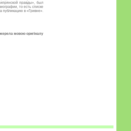
ипрянской правды», был
лиографии, то есть списке
а публикацию в «Гривне».
джерела мовою оригіналу