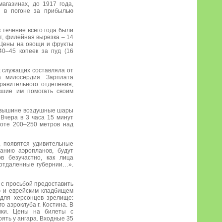
агазинах, до 1917 года,
й в погоне за прибылью
 течение всего года были
нт, филейная вырезка – 14
. Цены на овощи и фрукты
0–45 копеек за пуд (16
х служащих составляла от
а милосердия. Зарплата
равительного отделения,
вшие им помогать своим
в вышине воздушные шары
Вчера в 3 часа 15 минут
оте 200–250 метров над
, появятся удивительные
анию аэропланов, будут
в безучастно, как лица
 отдаленные губернии…».
 с просьбой предоставить
ю и еврейским кладбищем
 для херсонцев зрелище:
 аэроклуба г. Костина. В
ики. Цены на билеты с
оять у ангара. Входные 35