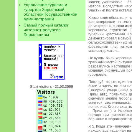
копеек, ученические – 2
Управление туризма и
метров. Вследствие неб
курортов Херсонской
участники полета остали
областной государственной
Херсонские обыватели не 
администрации
фантазировали на темы 
Самый полный каталог
регистрировали свои изо
интернет-ресурсов
херсонцем, студентом С
губернии крестьянин П
Херсонщины
демонстрировал в самой
сельскохозяйственных м
фрезерный плуг, катко
маслоотделитель.
Не чужды были херсонцам
трагикомической ситуа
разразились настоящие 
модницу, рискнувшую по
городовые.
Пожалуй, только один ю
были и здесь, но они не
Start visitors - 21.03.2009
Соборной улице (ныне ул
Прим. авт.), появились 
окружили многие любопы
минутой увеличивалась.
появились. Кто-то схвати
– Прим. авт.) и Успенс
несчастным пришлось каж
барышни в шароварах скр
P. S. Когда это «попурри
находилась изданная на 