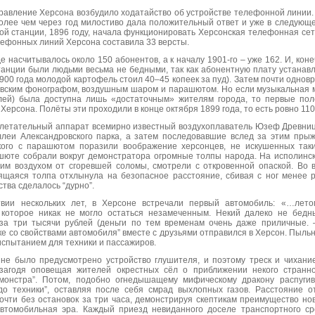
правление Херсона возбудило ходатайство об устройстве телефонной линии
олее чем через год милостиво дала положительный ответ и уже в следующе
й станции, 1896 году, начала функционировать Херсонская телефонная сеть
лефонных линий Херсона составила 33 версты.
де насчитывалось около 150 абонентов, а к началу 1901-го – уже 162. И, ко
анции были людьми весьма не бедными, так как абонентную плату устанав
 1900 года молодой картофель стоил 40–45 копеек за пуд). Затем почти одно
овским фонографом, воздушным шаром и парашютом. Но если музыкальная 
блей) была доступна лишь «достаточным» жителям города, то первые по
Херсона. Полёты эти проходили в конце октября 1899 года, то есть ровно 110
летательный аппарат всемирно известный воздухоплаватель Юзеф Древниц
ллеи Александровского парка, а затем последовавшие вслед за этим прыж
кого с парашютом поразили воображение херсонцев, не искушенных так
ашюте собрали вокруг демонстратора огромные толпы народа. На исполинск
им воздухом от сгоревшей соломы, смотрели с откровенной опаской. Во
тящаяся толпа отхлынула на безопасное расстояние, сбивая с ног менее 
тва сделалось “дурно”.
вии нескольких лет, в Херсоне встречали первый автомобиль: «…лет
 которое никак не могло остаться незамеченным. Некий далеко не бедн
за три тысячи рублей (деньги по тем временам очень даже приличные. –
ке со свойствами автомобиля” вместе с друзьями отправился в Херсон. Пыльн
спытанием для техники и пассажиров.
не было предусмотрено устройство глушителя, и поэтому треск и чихани
загодя оповещая жителей окрестных сёл о приближении некого странно
монстра”. Потом, подобно огнедышащему мифическому дракону распугив
до техники”, оставляя после себя смрад выхлопных газов. Расстояние 
чти без остановок за три часа, демонстрируя скептикам преимущество нов
втомобильная эра. Каждый приезд невиданного доселе транспортного с