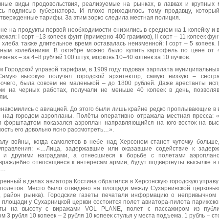
вные виды продовольствия, реализуемые на рынках, в лавках и крупных м
сь подписью губернатора. И плохо приходилось тому продавцу, которы
твержденные тарифы. За этим зорко следила местная полиция.
оне на продукты первой необходимости снизились в среднем на 1 копейку и в
жая: I сорт –13 копеек фунт (примерно 400 граммов), II сорт – 11 копеек фу
 хлеба также длительное время оставалась неизменной: I сорт – 5 копеек
ным колебаниям. В октябре можно было купить картофель по цене от 4
очанах – за 4–8 рублей 100 штук, морковь 10–40 копеек за 10 пучков.
 Городской управой тарифам, в 1909 году годовая зарплата муниципальны
амую высокую получал городской архитектор, самую низкую – сестр
очего, была совсем не маленькой – до 1800 рублей. Даже арестанты исп
ом на черных работах, получали не меньше 40 копеек в день, позволя
ям.
ознакомились с авиацией. До этого были лишь крайне редко проплывающие 
 над городом аэропланы. Полёты оперативно отражала местная пресса: «
м форштадтом показался аэроплан направляющийся на юго-восток на выс
ность его довольно ясно рассмотреть…».
алу войны, когда самолетов в небе над Херсоном станет чуточку больше
 управления: «…Лица, задержавшие или оказавшие содействие к задерж
и другими наградами, а отнесшиеся к борьбе с полетами аэроплано
раждебно относящиеся к интересам армии, будут подвергнуты высылке в
а…
еренный в делах авиатора Костина обратился в Херсонскую городскую управу
полетов. Место было отведено на площади между Сухарнинской церковь
, район рынка). Городские газеты печатали информацию о непривычном
а площади у Сухарницкой церкви состоится полет авиатора-пилота парижского
ёты на высоту с виражами VOL PLANE, полет с пассажиром из публ
 3 рубля 10 копеек – 2 рубля 10 копеек стулья у места подъема. 1 рубль – ст