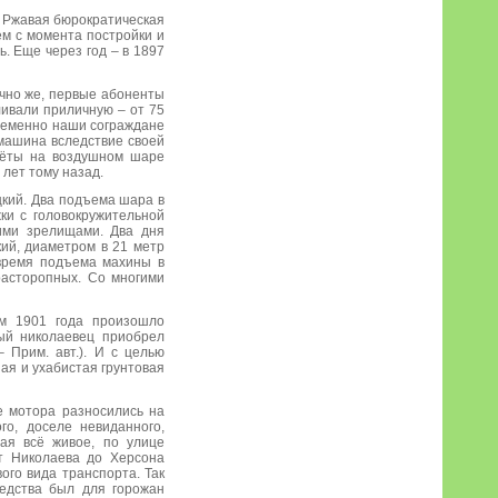
. Ржавая бюрократическая
м с момента постройки и
. Еще через год – в 1897
нечно же, первые абоненты
ливали приличную – от 75
временно наши сограждане
машина вследствие своей
лёты на воздушном шаре
 лет тому назад.
кий. Два подъема шара в
ки с головокружительной
ими зрелищами. Два дня
ий, диаметром в 21 метр
 время подъема махины в
расторопных. Со многими
ом 1901 года произошло
ый николаевец приобрел
 Прим. авт.). И с целью
ая и ухабистая грунтовая
е мотора разносились на
го, доселе невиданного,
ая всё живое, по улице
от Николаева до Херсона
ого вида транспорта. Так
редства был для горожан