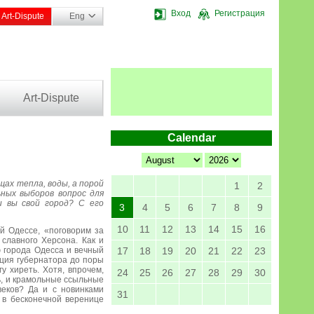
Вход
Регистрация
Art-Dispute
Eng
Art-Dispute
Calendar
щах тепла, воды, а порой
1
2
ьных выборов вопрос для
и вы свой город? С его
3
4
5
6
7
8
9
10
11
12
13
14
15
16
ей Одессе, «поговорим за
 славного Херсона. Как и
 города Одесса и вечный
17
18
19
20
21
22
23
нция губернатора до поры
у хиреть. Хотя, впрочем,
24
25
26
27
28
29
30
ь, и крамольные ссыльные
веков? Да и с новинками
31
 в бесконечной веренице