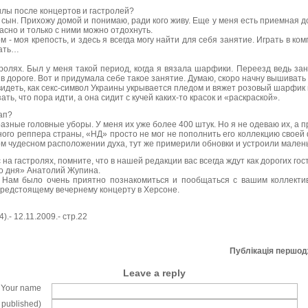
илы после концертов и гастролей?
 сын. Прихожу домой и понимаю, ради кого живу. Еще у меня есть приемная 
расно и только с ними можно отдохнуть.
м - моя крепость, и здесь я всегда могу найти для себя занятие. Играть в ко
тать…
тролях. Был у меня такой период, когда я вязала шарфики. Переезд ведь за
в дороге. Вот и придумала себе такое занятие. Думаю, скоро начну вышивать
видеть, как секс-символ Украины укрывается пледом и вяжет розовый шарфик 
ать, что пора идти, а она сидит с кучей каких-то красок и «раскраской».
тап?
разные головные уборы. У меня их уже более 400 штук. Но я не одеваю их, а 
вного реппера страны, «НД» просто не мог не пополнить его коллекцию своей
ом чудесном расположении духа, тут же примерили обновки и устроили мален
с на гастролях, помните, что в нашей редакции вас всегда ждут как дорогих гос
о дня» Анатолий Жупина.
 Нам было очень приятно познакомиться и пообщаться с вашим коллектив
предстоящему вечернему концерту в Херсоне.
.- 12.11.2009.- стр.22
Публікація першо
Leave a reply
Your name
e published)