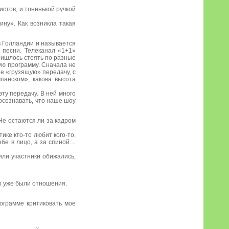
стов, и тоненькой ручкой
ину». Как возникла такая
в Голландии и называется
и песни. Телеканал «1+1»
ришлось стоять по разные
ую программу. Сначала не
е «грузящую» передачу, с
панском», какова высота
эту передачу. В ней много
осознавать, что наше шоу
Не остаются ли за кадром
тике кто-то любит кого-то,
ебе в лицо, а за спиной…
 или участники обижались,
го уже были отношения.
рограмме критиковать мое