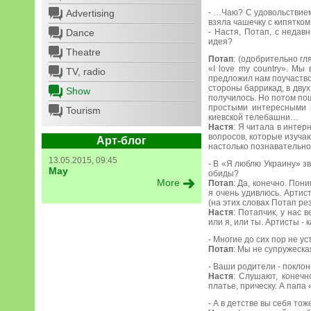
Advertising
- …Чаю? С удовольствием
взяла чашечку с кипятком
Dance
- Настя, Потап, с недав
идея?
Theatre
Потап
: (одобрительно г
«I love my country». Мы
TV, radio
предложил нам поучаство
стороны баррикад, в дву
Show
получилось. Но потом по
простыми интересными в
Tourism
киевской телебашни…
Настя
: Я читала в интер
вопросов, которые изуча
Арт-блог
настолько познавательно
13.05.2015, 09:45
- В «Я люблю Украину» з
May
обиды?
More
Потап
: Да, конечно. Пон
я очень удивлюсь. Артис
(на этих словах Потап рез
Настя
: Потапчик, у нас 
или я, или ты. Артисты - 
- Многие до сих пор не у
Потап
: Мы не супружеска
- Ваши родители - покло
Настя
: Слушают, конечн
платье, прическу. А папа
- А в детстве вы себя то