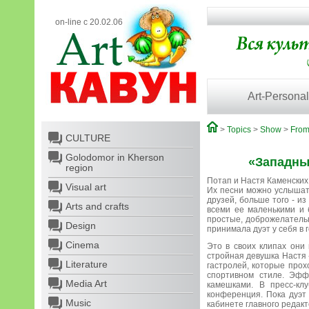
on-line с 20.02.06
Art-Personal
>
Topics
>
Show
>
From
CULTURE
Golodomor in Kherson
«Западны
region
Потап и Настя Каменских 
Visual art
Их песни можно услышать
друзей, больше того - из
Arts and crafts
всеми ее маленькими и 
простые, доброжелательн
Design
принимала дуэт у себя в г
Cinema
Это в своих клипах они
стройная девушка Настя -
Literature
гастролей, которые прох
спортивном стиле. Эфф
Media Art
камешками. В пресс-кл
конференция. Пока дуэт
Music
кабинете главного редакт