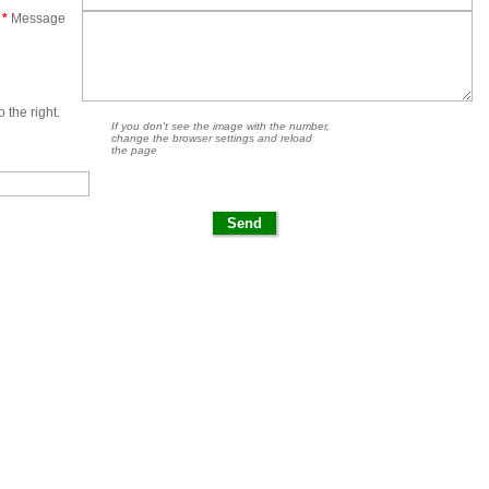
*
Message
 the right.
If you don't see the image with the number,
change the browser settings and reload
the page