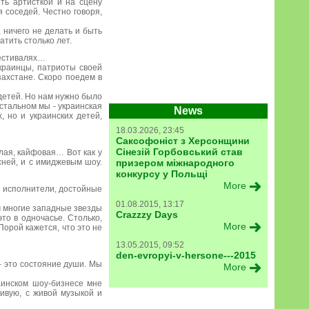
ть артисткой и на сцену
 соседей. Честно говоря,
, ничего не делать и быть
атить столько лет.
фестивалях…
краинцы, патриоты своей
захстане. Скоро поедем в
 детей. Но нам нужно было
остальном мы - украинская
News
, но и украинских детей,
18.03.2026, 23:45
Саксофоніст з Херсонщини
Сінезій Горбовський став
елая, кайфовая… Вот как у
сней, и с имиджевым шоу.
призером міжнародного
конкурсу у Польщі
More
ть исполнители, достойные
01.08.2015, 13:17
ом многие западные звезды
Crazzzy Days
то в одночасье. Столько,
More
Порой кажется, что это не
13.05.2015, 09:52
den-evropyi-v-hersone---2015
- это состояние души. Мы
More
раинском шоу-бизнесе мне
ивую, с живой музыкой и