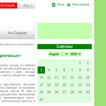
Вход
Регистрация
Art-Dispute
Eng
Art-Dispute
shou-biznes in odnochas'e»
Calendar
дночасье»
1
2
машины соседа, на юбилее
той человеческой жизни со
3
4
5
6
7
8
9
районе» и сами - весьма
 смогла убедиться, когда
10
11
12
13
14
15
16
м «Дэу-Ланосе». Высокая
17
18
19
20
21
22
23
тка согревает ее во время
льный, чем на ТВ. Одет в
24
25
26
27
28
29
30
 украшенной маленькими
а запланирована пресс-
31
 региональной прессы, в