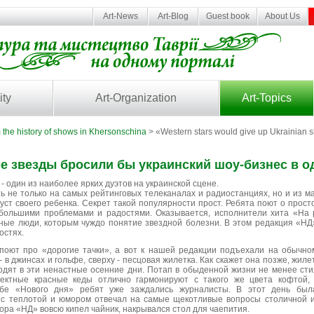
Art-News
Art-Blog
Guest book
About Us
ity
Art-Organization
Art-Topics
 the history of shows in Khersonschina
> «Western stars would give up Ukrainian 
е звезды бросили бы украинский шоу-бизнес в о
- один из наиболее ярких дуэтов на украинской сцене.
 не только на самых рейтинговых телеканалах и радиостанциях, но и из 
 уст своего ребенка. Секрет такой популярности прост. Ребята поют о прос
большими проблемами и радостями. Оказывается, исполнители хита «На 
ые люди, которым чуждо понятие звездной болезни. В этом редакция «НД»
остях.
 поют про «дорогие тачки», а вот к нашей редакции подъехали на обычно
 в джинсах и гольфе, сверху - песцовая жилетка. Как скажет она позже, жиле
одят в эти ненастные осенние дни. Потап в обыденной жизни не менее сти
ектные красные кеды отлично гармонируют с такого же цвета кофтой,
убе «Нового дня» ребят уже заждались журналисты. В этот день был
 с теплотой и юмором отвечал на самые щекотливые вопросы столичной и
ора «НД» вовсю кипел чайник, накрывался стол для чаепития.