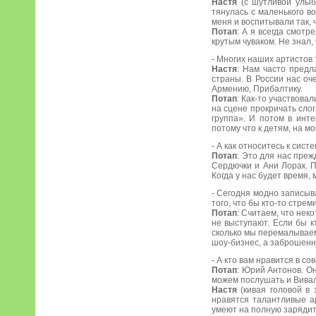
Настя
(с шутливой улыб
тянулась с маленького в
меня и воспитывали так, 
Потап
: А я всегда смотр
крутым чуваком. Не знал,
- Многих наших артистов 
Настя
: Нам часто предл
страны. В России нас оч
Армению, Прибалтику.
Потап
: Как-то участвова
на сцене прокричать слог
группа». И потом в инте
потому что к детям, на м
- А как относитесь к сис
Потап
: Это для нас преж
Сердючки и Ани Лорак. П
Когда у нас будет время,
- Сегодня модно записыва
того, что бы кто-то стрем
Потап
: Считаем, что нек
не выступают. Если бы к
сколько мы перемалываем 
шоу-бизнес, а заброшенны
- А кто вам нравится в со
Потап
: Юрий Антонов. О
можем послушать и Виваль
Настя
(кивая головой в 
нравятся талантливые а
умеют на полную зарядит