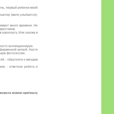
дочь, первый ребенок моей
мпьютер (мило улыбается),
нимает много времени. Не
 крестиком.
в аэропорту. Или захожу в
просто коллекционирую.
 фирменной кепкой. Настя
ькую фотосессию.
тей, - обратился к звездам
ом, - ответили ребята и
джерела мовою оригіналу