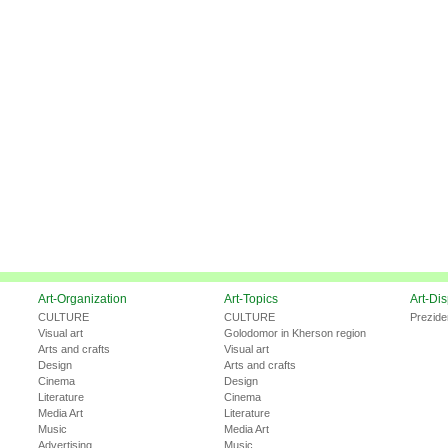
Art-Organization
Art-Topics
Art-Di
CULTURE
CULTURE
Prezide
Visual art
Golodomor in Kherson region
Arts and crafts
Visual art
Design
Arts and crafts
Cinema
Design
Literature
Cinema
Media Art
Literature
Music
Media Art
Advertising
Music