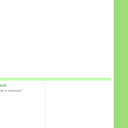
spute
nty iz sharovar?