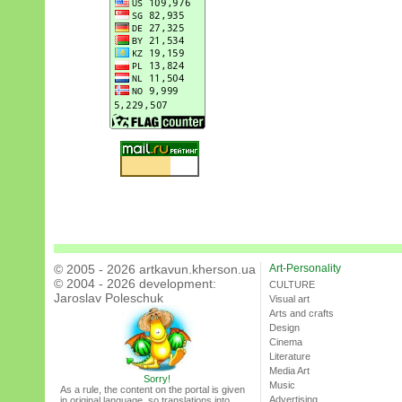
© 2005 - 2026 artkavun.kherson.ua
Art-Personality
© 2004 - 2026 development:
CULTURE
Jaroslav Poleschuk
Visual art
Arts and crafts
Design
Cinema
Literature
Media Art
Sorry!
Music
As a rule, the content on the portal is given
Advertising
in original language, so translations into