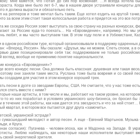
кой): Мне кажется, что Потап до сих пор космонавт. …Я всегда хотела бы
озраста. Когда мне было лет 6-7, мы в нашем дворе устраивали концерты для
что я должна вырасти и обязательно петь.
ел на репперов и тоже мечтал быть таким. Еще хотел ездить на крутой тачке
 что за всем этим стоит такая колоссальная работа и придется на это все потр
та же соседка Россия зовет выступать за свою страну на разных конкурсах, 
агают за Россию куда-то поехать… На «Евровидение», например. Но мы у
ень любят, и мы часто выступаем там. В этом году пели и в Узбекистане, Ка
ли в одном российском туре, который организовывали в поддержку одаренных
ан: «Вперед, Россия». Мы сказали: «Друзья, мы не можем. Спеть споем, а в 
рвью даже позиционировали себя так: поддерживаем не только российских
ой взгляд, вообще не применимо понятие национальности.
теме конкурса «Евровидения»?
де всего конкурс песни. Она должна быть классная: душевная или такая вес
оэтому они заняли такие места. Руслана тоже была вовремя и со своей пе
 мы создадим для участия в этом конкурсе хороший трек.
ть песни в дуэте со звездами Европы, США. Не считаете, что у нас тоже ес
ился спеть вместе с ними?
оторые наши артисты, в том числе и мы, работают на таком уровне, на котор
то-то из них поработал в условиях украинского шоу-бизнеса, он бросил бы э
в течение этой работы, как нам дается эта звездность и что за ней стоит… 
й квартал, в котором все пытаются друг друга «замочить».
ветской, украинской эстраде?
н сумасшедший мелодист и автор песен. А еще - Евгений Мартынов. Музыка 
ди, и Круга.
знак согласия): Пугачева - человек-эпоха, как и Мадонна на Западе. В ук
ртисты. Люблю наблюдать, как некоторые наши исполнители выступают вж
ь своей энергетикой зрителя.