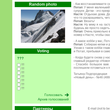
Random photo
- Как восстанавливаете с
Потап
: У меня маленький
супруги. Детки - это прек
Настя
: Отдыхаю дома. До
что-то раскрашивать, чи
Потап
: Вязать!
Настя
: Ну вяжу я на гас
будешь же просто сидеть 
Потап
: Очень прикольно 
номер к Насте, чтобы сказ
- А какое хобби у вас, По
Потап
: Собираю кепки и 
Узнав о таком хобби гла
Voting
и Потап, пребывая в сам
- Когда будете снова у на
???
главный редактор «Новог
!!!
- Спасибо большое вам.
поспешили готовиться к 
!!!
!!!
Татьяна Подгородецкая
!!!
«Новый день».- №46 (4884)
!!!
!!!
!!!
Архив голосований
Партнеры
E-mail (not to b