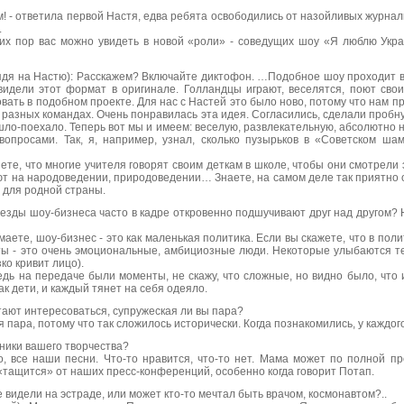
! - ответила первой Настя, едва ребята освободились от назойливых журнали
.
них пор вас можно увидеть в новой «роли» - соведущих шоу «Я люблю Укра
лядя на Настю): Расскажем? Включайте диктофон. …Подобное шоу проходит 
 видели этот формат в оригинале. Голландцы играют, веселятся, поют сво
вать в подобном проекте. Для нас с Настей это было ново, потому что нам п
х разных командах. Очень понравилась эта идея. Согласились, сделали пробн
шло-поехало. Теперь вот мы и имеем: веселую, развлекательную, абсолютно н
опросами. Так, я, например, узнал, сколько пузырьков в «Советском шам
нете, что многие учителя говорят своим деткам в школе, чтобы они смотрели 
ют на народоведении, природоведении… Знаете, на самом деле так приятно 
 для родной страны.
везды шоу-бизнеса часто в кадре откровенно подшучивают друг над другом? 
имаете, шоу-бизнес - это как маленькая политика. Если вы скажете, что в поли
ты - это очень эмоциональные, амбициозные люди. Некоторые улыбаются т
ко кривит лицо).
ведь на передаче были моменты, не скажу, что сложные, но видно было, что
как дети, и каждый тянет на себя одеяло.
стают интересоваться, супружеская ли вы пара?
я пара, потому что так сложилось исторически. Когда познакомились, у каждо
нники вашего творчества?
о, все наши песни. Что-то нравится, что-то нет. Мама может по полной п
 «тащится» от наших пресс-конференций, особенно когда говорит Потап.
же видели на эстраде, или может кто-то мечтал быть врачом, космонавтом?..