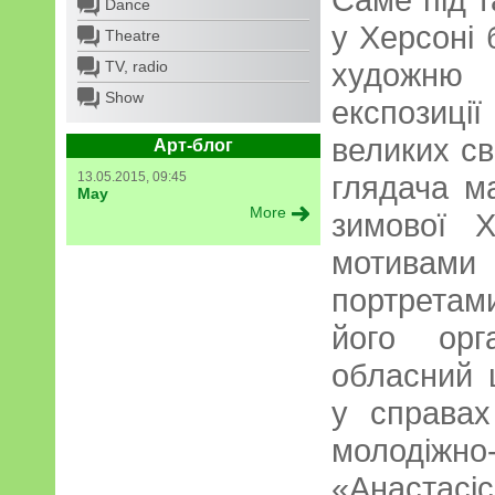
Dance
у Херсоні 
Theatre
художню
TV, radio
Show
експозиц
великих св
Арт-блог
13.05.2015, 09:45
глядача м
May
More
зимової Х
мотивами 
портретами
його орг
обласний 
у справах 
молодіжн
«Анастасі