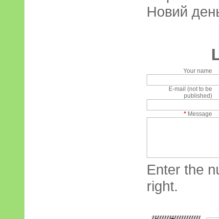
Новий день
Your name
E-mail (not to be
published)
*
Message
Enter the n
right.