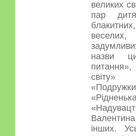
великих св
пар дит
блакитни
веселих, 
задумливи
назви ци
питання»
світу» 
«Подруж
«Рідне
«Надувацт
Валентина 
інших. Ус