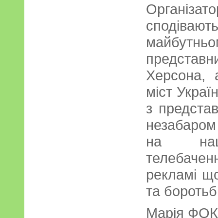
Органі
сподіваю
майбутньо
представ
Херсона, 
міст Украї
з представ
незабаро
на наці
телебаче
рекламі щ
та боротьб
Марія ФОК