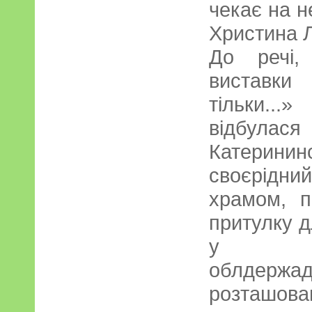
чекає на н
Христина 
До речі,
виставки
тільки..
відбула
Катерини
своєрідни
храмом, п
притулку д
у сп
облдержадм
розташован