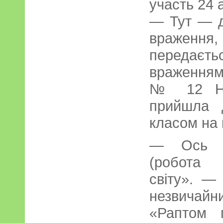
участь 24 
— Тут — д
враження
передаєть
враженням
№ 12 Над
прийшла 
класом на 
— Ось ц
(робота 
світу». —
незвичайни
«Раптом 