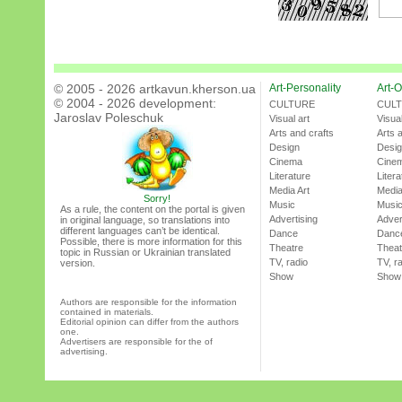
© 2005 - 2026 artkavun.kherson.ua
Art-Personality
Art-O
© 2004 - 2026 development:
CULTURE
CUL
Jaroslav Poleschuk
Visual art
Visual
Arts and crafts
Arts 
Design
Desi
Cinema
Cine
Literature
Litera
Media Art
Media
Sorry!
Music
Musi
As a rule, the content on the portal is given
Advertising
Adver
in original language, so translations into
different languages can’t be identical.
Dance
Danc
Possible, there is more information for this
Theatre
Theat
topic in Russian or Ukrainian translated
TV, radio
TV, r
version.
Show
Show
Authors are responsible for the information
contained in materials.
Editorial opinion can differ from the authors
one.
Advertisers are responsible for the of
advertising.