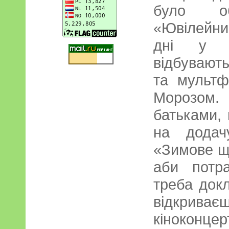
було о
«Ювілейний
дні у й
відбувають
та мультфі
Морозом
батьками,
на додач
«Зимове ща
аби потр
треба докл
відкрива
кіноконцер