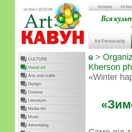
Art-News
Art-Bl
on-line с 20.02.06
Art-Personality
>
Organiz
CULTURE
Kherson ph
Visual art
«Winter hap
Arts and crafts
Design
Cinema
Literature
«Зимо
Media Art
Music
Advertising
Саме під 