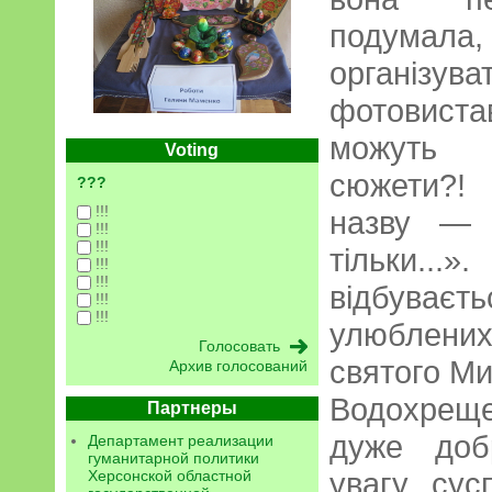
подумала
організу
фотовистав
можуть п
Voting
сюжети?!
???
!!!
назву — 
!!!
!!!
тільки..
!!!
!!!
відбув
!!!
!!!
улюблени
святого Ми
Архив голосований
Водохреще
Партнеры
дуже доб
Департамент реализации
гуманитарной политики
увагу сус
Херсонской областной