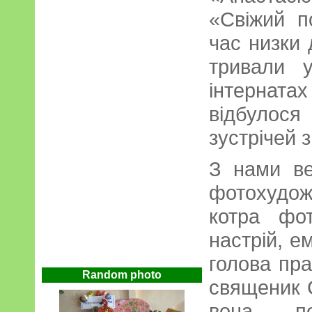
«Свіжий п
час низки 
тривали 
інтернатах
відбуло
зустрічей 
З нами в
фотохудож
котра фо
настрій, е
голова пра
Random photo
священик 
вона пер