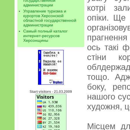
государственной
администрации
котрі за
Управление туризма и
опіки. Ще
курортов Херсонской
областной государственной
администрации
організо
Самый полный каталог
прагнення
интернет-ресурсов
Херсонщины
ось такі 
стіни ко
облдержа
тощо. Адж
боку, реп
Start visitors - 21.03.2009
нашого сус
художня, ц
Місцем дл