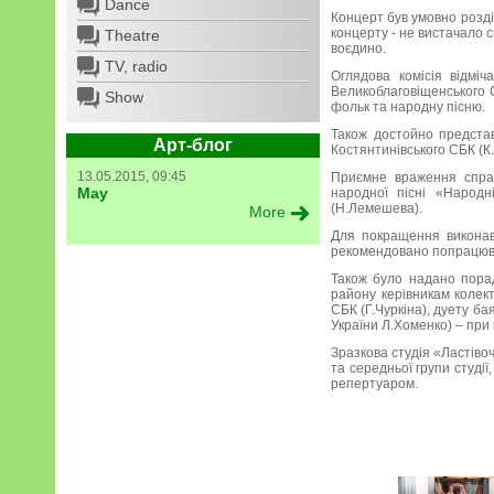
Dance
Концерт був умовно розділ
концерту - не вистачало с
Theatre
воєдино.
TV, radio
Оглядова комісія відмі
Великоблаговіщенського С
Show
фольк та народну пісню.
Також достойно предста
Арт-блог
Костянтинівського СБК (К
13.05.2015, 09:45
Приємне враження справ
May
народної пісні «Народн
(Н.Лемешева).
More
Для покращення виконавс
рекомендовано попрацюва
Також було надано порад
району керівникам колек
СБК (Г.Чуркіна), дуету ба
України Л.Хоменко) – при 
Зразкова студія «Ластів
та середньої групи студі
репертуаром.