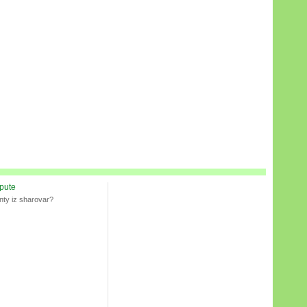
spute
nty iz sharovar?