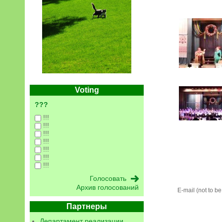
Voting
???
!!!
!!!
!!!
!!!
!!!
!!!
!!!
Архив голосований
E-mail (not to b
Партнеры
Департамент реализации