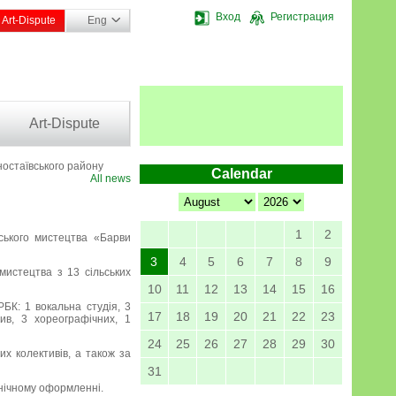
Вход
Регистрация
Art-Dispute
Eng
Art-Dispute
ностаївського району
Calendar
All news
1
2
ського мистецтва «Барви
3
4
5
6
7
8
9
мистецтва з 13 сільських
10
11
12
13
14
15
16
РБК: 1 вокальна студія, 3
17
18
19
20
21
22
23
ив, 3 хореографічних, 1
24
25
26
27
28
29
30
х колективів, а також за
31
енічному оформленні.