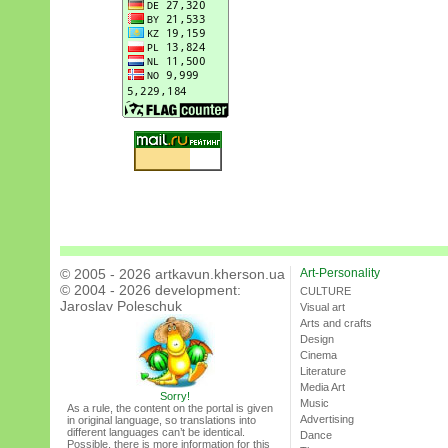
© 2005 - 2026 artkavun.kherson.ua
Art-Personality
© 2004 - 2026 development:
CULTURE
Jaroslav Poleschuk
Visual art
Arts and crafts
Design
Cinema
Literature
Media Art
Sorry!
Music
As a rule, the content on the portal is given
Advertising
in original language, so translations into
different languages can’t be identical.
Dance
Possible, there is more information for this