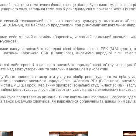
ений на чотири тематичних блоки, хоча це ніяк не було виокремлено в програм
ценарного ходу, загальної теми, яка б у вигідному світлі показала кожен із епі
чає високий виконавський рівень та сценічну культуру у колективах «Вес
БК (Л.Ільчук), які майстерно представили три різноманітних вокальних нап
вили себе жіночий ансамбль «Зорецвіт», чоловічий вокальний ансамбль «К
.Русанова).
или виступи ансамблю народної пісні «Наша пісня» РБК (М.Міщенко), 
і наспіви» Каїрського СБК (І.Ташкінова), ансамблю народної пісні «Чарі
ької майстерності вокального ансамблю народної пісні «Струни серця» Д
ти над звукоутворенням та загальним ансамблем у колективі.
у більш прискіпливо звертати увагу на підбір репертуарного матеріалу для
тивів: народного ансамблю народної пісні «Заспів» РБК (В.Єльцова), ансамб
яністів ДМШ (Д.Горох). Керівнику зразкової вокальної студії «Ластівочка» (зас
підборі репертуару для солістів звертати увагу на вік та виконавську майстерні
очка» була представлена різноманітними вокальними формами. Особливо вдал
ї, а також ансамблю хлопчиків, які вирізнялися органічним та динамічним звуч