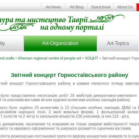
Art-News
Art-Blog
Guest book
About Us
ity
Art-Organization
Art-Topics
nd crafts
>
Kherson regional centre of people art
>
ХОЦНТ
> Звітний концерт Гор
Звітний концерт Горностаївського району
ітний концерт Горностаївського району в рамках обласного огляду аматор
було представлено експозицію робіт 28 майстрів декоративно-ужиткового 
й та учасників виставки вітали художні колективи клубних закладів району.
ерту було задіяно 25 колективів із 12 сільських клубних закладів, ДМШ та 
ансамблів народної пісні, 2 малі вокальні форми, 1 фольклорний колект
 солістів та 2 читці із загальною кількістю 236 учасників, із них 110 - діти.
е динамічним, насиченим та яскравим не тільки завдяки майстерності творчи
лового та звукового оформлення та широкого розмаїття сценічних костюмів.
обота режисерсько-постановчої групи по відбору концертних номерів та їх сц