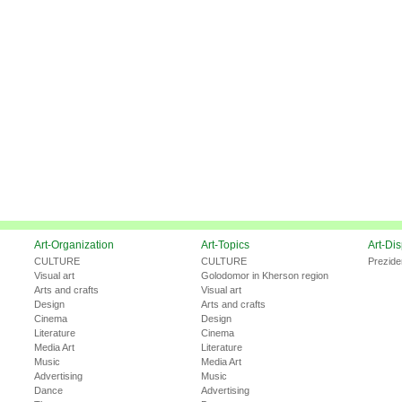
Art-Organization
Art-Topics
Art-Di
CULTURE
CULTURE
Prezide
Visual art
Golodomor in Kherson region
Arts and crafts
Visual art
Design
Arts and crafts
Cinema
Design
Literature
Cinema
Media Art
Literature
Music
Media Art
Advertising
Music
Dance
Advertising