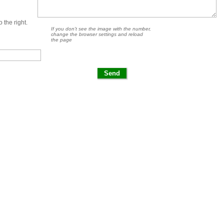
 the right.
If you don't see the image with the number,
change the browser settings and reload
the page