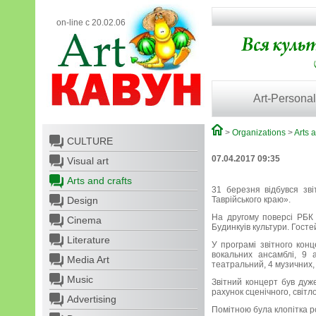
on-line с 20.02.06
Art-Personal
>
Organizations
>
Arts a
CULTURE
07.04.2017 09:35
Visual art
Arts and crafts
31 березня відбувся зв
Design
Таврійського краю».
На другому поверсі РБК 
Cinema
Будинкуів культури. Госте
Literature
У програмі звітного конц
вокальних ансамблі, 9 
Media Art
театральний, 4 музичних, 7
Music
Звітний концерт був дуж
рахунок сценічного, світ
Advertising
Помітною була клопітка р