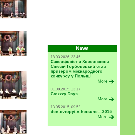
News
18.03.2026, 23:45
Саксофоніст з Херсонщини
Сінезій Горбовський став
призером міжнародного
конкурсу у Польщі
More
01.08.2015, 13:17
Crazzzy Days
More
13.05.2015, 09:52
den-evropyi-v-hersone---2015
More