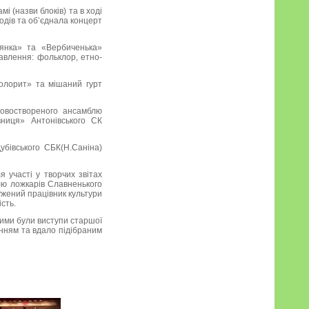
і (назви блоків) та в ході
зодів та об’єднала концерт
нянка» та «Вербиченька»
равлення: фольклор, етно-
олорит» та мішаний гурт
новоствореного ансамблю
вниця» Антонівського СК
убівського СБК(Н.Саніна)
 участі у творчих звітах
лю ложкарів Славненького
лужений працівник культури
сть.
ими були виступи старшої
анням та вдало підібраним