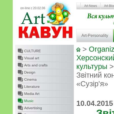
Art-News
Art-Bl
on-line с 20.02.06
Art-Personality
>
Organiz
CULTURE
Херсонски
Visual art
культуры
Arts and crafts
Design
Звітний ко
Cinema
«Сузір'я»
Literature
Media Art
Music
10.04.2015
Advertising
Зві