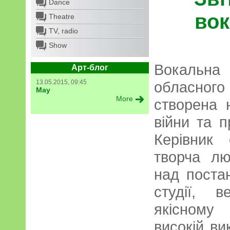
Dance
вок
Theatre
TV, radio
Show
Вокальн
Арт-блог
13.05.2015, 09:45
обласно
May
More
створена 
війни та п
Керівник 
творча лю
над поста
студії, 
якісному
високій ви