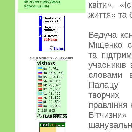
интернет-ресурсов
квіти», «
Херсонщины
життя» та 
Ведуча ко
Міщенко с
та підтри
Start visitors - 21.03.2009
учасників 
словами в
Палацу к
творчих 
правління 
Вітчизни
шанувальн