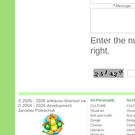
*
Message
Enter the n
right.
© 2005 - 2026 artkavun.kherson.ua
Art-Personality
Art-O
© 2004 - 2026 development:
CULTURE
CUL
Jaroslav Poleschuk
Visual art
Visual
Arts and crafts
Arts 
Design
Desi
Cinema
Cine
Literature
Litera
Media Art
Media