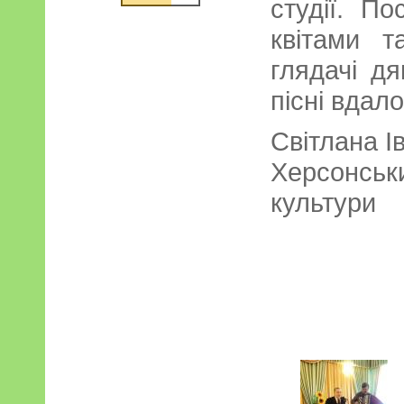
студії. П
квітами 
глядачі д
пісні вдал
Світлана І
Херсонсь
культури