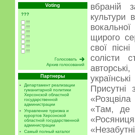
вбраній 
Voting
???
культури в
!!!
вокальної
!!!
!!!
щирого се
!!!
!!!
свої пісні
!!!
!!!
солісти с
Архив голосований
авторські
українські
Партнеры
Департамент реализации
Присутні 
гуманитарной политики
Херсонской областной
«Розцвіла
государственной
администрации
«Там, де 
Управление туризма и
курортов Херсонской
«Росяниц
областной государственной
администрации
«Незабут
Самый полный каталог