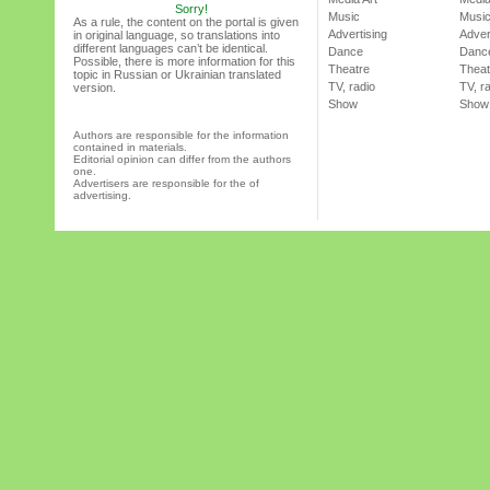
Sorry!
Music
Musi
As a rule, the content on the portal is given
Advertising
Adver
in original language, so translations into
different languages can’t be identical.
Dance
Danc
Possible, there is more information for this
Theatre
Theat
topic in Russian or Ukrainian translated
TV, radio
TV, r
version.
Show
Show
Authors are responsible for the information
contained in materials.
Editorial opinion can differ from the authors
one.
Advertisers are responsible for the of
advertising.