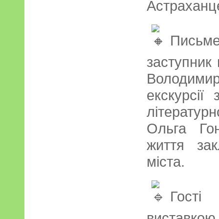
Астраханц
Пись
заступник
Володимир
екскурсії
літератур
Ольга Го
життя зак
міста.
Гост
вистав