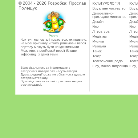
© 2004 - 2026 Розробка:
Ярослав
КУЛЬТУРОЛОГІЯ
КУЛЬ
Полещук
Візуальне мистецтво
Візу
Декоративно-
Деко
прикладне мистецтво
прик
Дизайн
Диза
Кіно
Кіно
Література
Літер
Увага!
Медіа арт
Медіа
Контент на порталі подається, як правило,
Музика
Музи
на мові оригіналу и тому різні мовні версії
Реклама
Рекл
порталу можуть бути не ідентичними.
Можливо, в російській версії більше
Танок
Тано
інформації з даної теми.
Театр
Теат
Телебачення, радіо
Телеб
Шоу, масові видовища
Шоу,
Відповідальність за інформацію в
авторських матеріалах несуть автори.
Думка редакції може не збігатися з думкою
авторів матеріалу.
Відповідальність за зміст реклами несуть
рекламодавці.