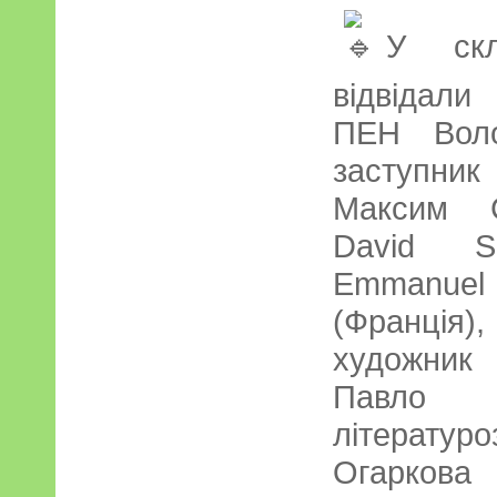
У скл
відвідали
ПЕН Воло
заступник
Максим С
David S
Emmanuel 
(Франція),
художник
Павл
літерат
Огаркова