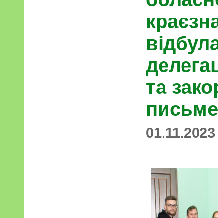
краєзн
відбула
делега
та зак
письме
01.11.2023