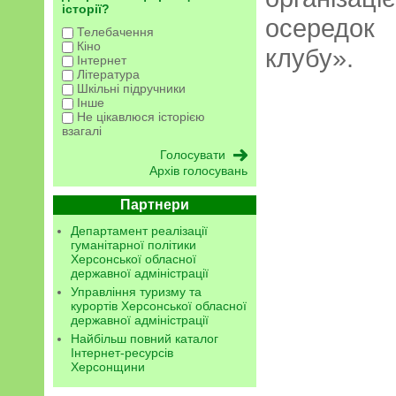
історії?
осередок
Телебачення
Кіно
клубу».
Інтернет
Література
Шкільні підручники
Інше
Не цікавлюся історією
взагалі
Архів голосувань
Партнери
Департамент реалізації
гуманітарної політики
Херсонської обласної
державної адміністрації
Управління туризму та
курортів Херсонської обласної
державної адміністрації
Найбільш повний каталог
Інтернет-ресурсів
Херсонщини