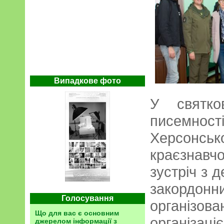
Випадкове фото
У святко
писемн
Херсон
краєзнав
зустріч з 
закордо
Голосування
організ
Що для вас є основним
організ
джерелом інформації з