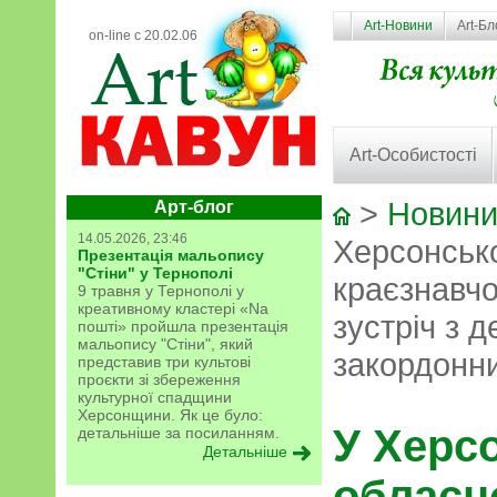
Art-Новини
Art-Бл
on-line с 20.02.06
Art-Особистості
>
Новини
Арт-блог
14.05.2026, 23:46
Херсонськ
Презентація мальопису
"Стіни" у Тернополі
краєзнавчо
9 травня у Тернополі у
креативному кластері «Na
зустріч з 
пошті» пройшла презентація
мальопису "Стіни", який
закордонн
представив три культові
проєкти зі збереження
культурної спадщини
Херсонщини. Як це було:
У Херс
детальніше за посиланням.
Детальніше
обласн