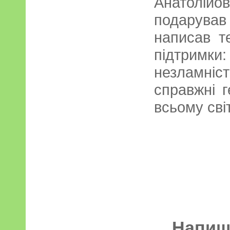
Анатол
подарува
написав т
підтримки
незламніст
справжні г
всьому світ
Напиші