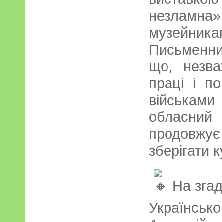
незлам
музейника
Письменн
що, незв
праці і п
військами 
обласний
продовжу
зберігати 
На згад
Українсь