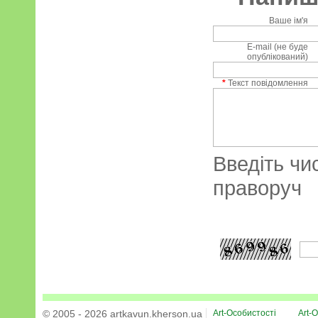
Ваше ім'я
E-mail (не буде
опублікований)
*
Текст повідомлення
Введіть чи
праворуч
© 2005 - 2026 artkavun.kherson.ua
Art-Особистості
Art-О