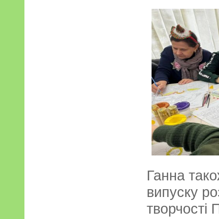
Ганна тако
випуску р
творчості П