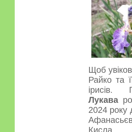
Щоб увіков
Райко та ї
ірисів. 
Лукава
ро
2024 року 
Афанасьє
Кисла.