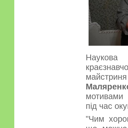
Науков
краєзн
май
Маляренк
мотивами 
під час ок
"Чим хоро