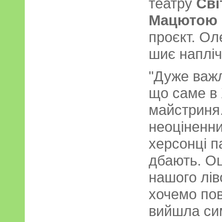
театру
Сві
Мацютою
проєкт. Ол
шиє напліч
"Дуже важ
що саме в 
майстриня
неоціненн
херсонці п
дбають. Оц
нашого лів
хочемо пов
вийшла сим