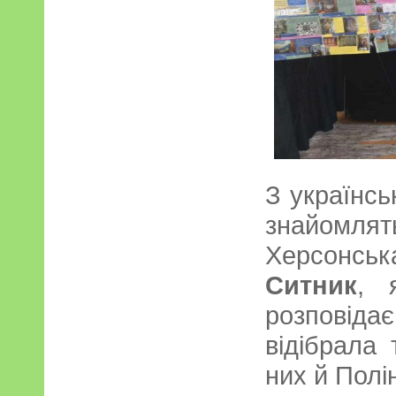
З українс
знайомля
Херсонс
Ситник
, 
розповіда
відібрала
них й Полі