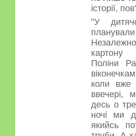
історії, пов
"У дитяч
планували
Незалежнос
картону 
Поліни Ра
віконечкам
коли вже 
ввечері, 
десь о тре
ночі ми д
якийсь по
труби. А х