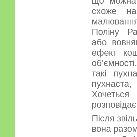
що можна 
схоже на
малювання
Поліну Р
або вовня
ефект кош
об'ємності.
такі пухн
пухнаста,
Хочетьс
розповідає
Після зві
вона разом