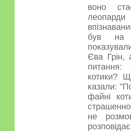
воно ст
леопарди 
впізнавани
був на х
показувал
Єва Грін, 
питання:
котики? Щ
казали: "По
файні кот
страшенно
не розмо
розповіда