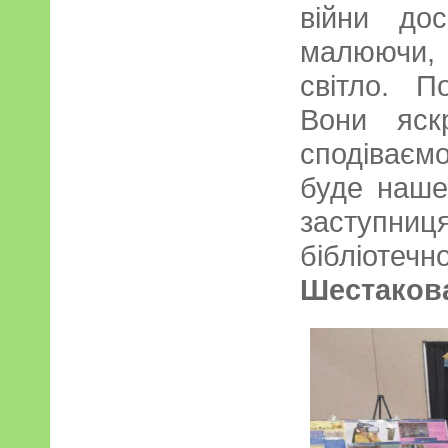
війни до
малюючи,
світло. П
Вони яск
сподіваєм
буде наше
заступн
бібліот
Шестаков