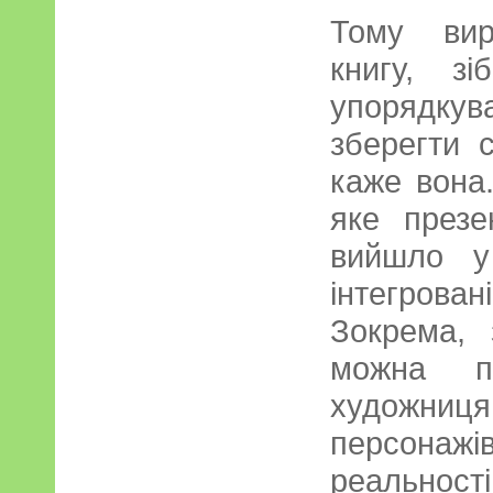
Тому вир
книгу, з
упорядкув
зберегти 
каже вона
яке през
вийшло у
інтегрова
Зокрема, 
можна по
художни
персона
реальності