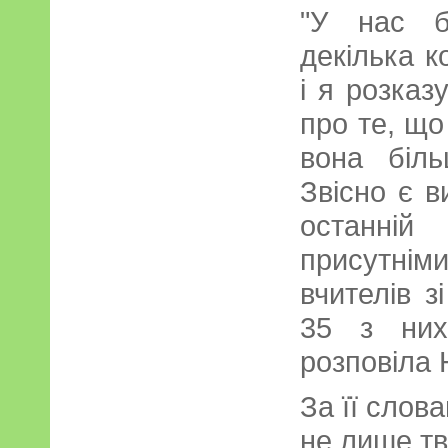
"У нас б
декілька к
і я розказ
про те, що
вона більш
Звісно є в
останні
присутн
вчителів з
35 з них
розповіла 
За її слов
не лише тв