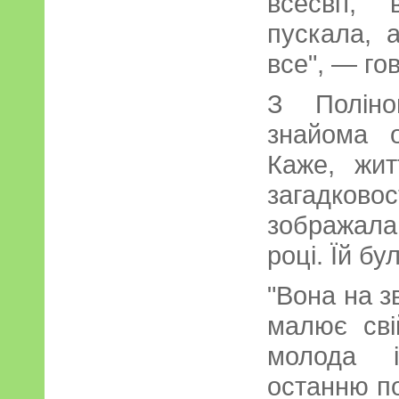
всесвіт,
пускала, 
все", — го
З Полін
знайома 
Каже, жит
загадковос
зображала
році. Їй бу
"Вона на з
малює сві
молода і
останню по