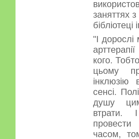
використов
заняттях з 
бібліотеці
"І дорослі
арттерапі
кого. Тобт
цьому пр
інклюзію 
сенсі. Пол
душу ци
втрати.
провести
часом, то