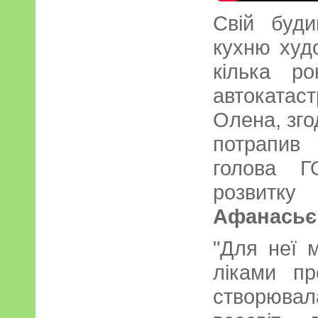
Свій буди
кухню худ
кілька ро
автокатаст
Олена, зго
потрапив 
голова Г
розвит
Афанасьє
"Для неї 
ліками пр
створювал