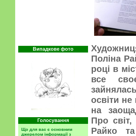
Художн
Випадкове фото
Поліна Ра
році в мі
все сво
зайнялась
освіти не
на заоща
Про світ,
Голосування
Райко та
Що для вас є основним
джерелом інформації з