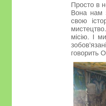
Просто в не
Вона нам 
свою істо
мистецтво
місію. І м
зобов’яз
говорить 