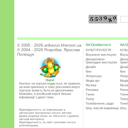
© 2005 - 2026 artkavun.kherson.ua
Art-Особистості
Art-О
© 2004 - 2026 Розробка:
Ярослав
КУЛЬТУРОЛОГІЯ
КУЛЬ
Полещук
Візуальне мистецтво
Візу
Декоративно-
Деко
прикладне мистецтво
прик
Дизайн
Диза
Кіно
Кіно
Література
Літер
Увага!
Медіа арт
Медіа
Контент на порталі подається, як правило,
Музика
Музи
на мові оригіналу и тому різні мовні версії
Реклама
Рекл
порталу можуть бути не ідентичними.
Можливо, в російській версії більше
Танок
Тано
інформації з даної теми.
Театр
Теат
Телебачення, радіо
Телеб
Шоу, масові видовища
Шоу,
Відповідальність за інформацію в
авторських матеріалах несуть автори.
Думка редакції може не збігатися з думкою
авторів матеріалу.
Відповідальність за зміст реклами несуть
рекламодавці.