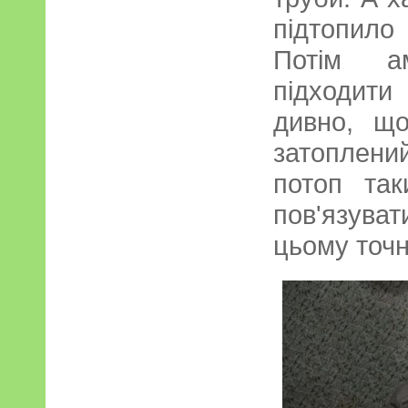
підтопил
Потім а
підходит
дивно, щ
затоплени
потоп та
пов'язува
цьому точн