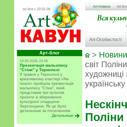
Art-Новини
Art-Бл
on-line с 20.02.06
Art-Особистості
>
Новини
Арт-блог
14.05.2026, 23:46
світ Поліни
Презентація мальопису
"Стіни" у Тернополі
художниці
9 травня у Тернополі у
креативному кластері «Na
українську
пошті» пройшла презентація
мальопису "Стіни", який
представив три культові
проєкти зі збереження
Нескінч
культурної спадщини
Херсонщини. Як це було:
детальніше за посиланням.
Поліни 
Детальніше