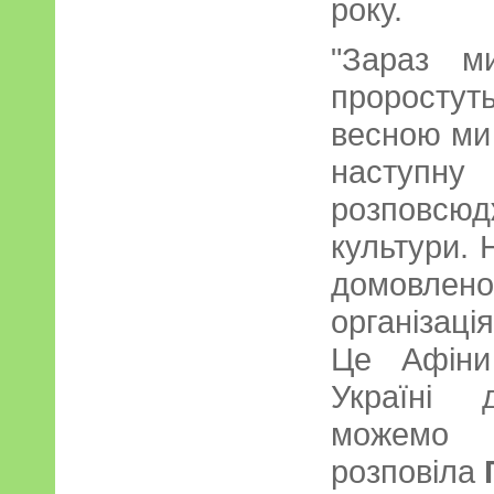
року.
"Зараз м
проростут
весною ми
насту
розповсю
культури. 
домовл
організаці
Це Афіни
Україні 
можемо
розповіла