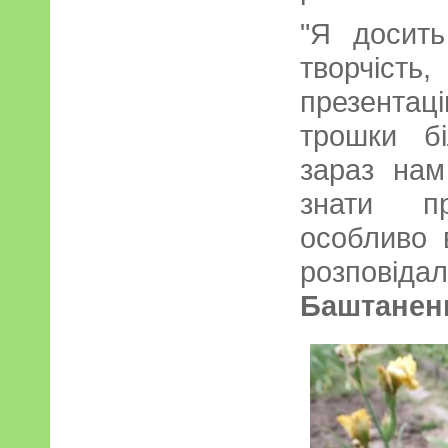
"Я досить
творчіст
презента
трошки б
зараз нам
знати п
особливо 
розпові
Баштанен