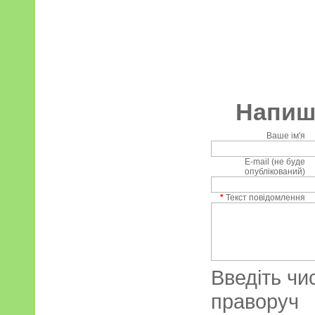
Напиші
Ваше ім'я
E-mail (не буде
опублікований)
*
Текст повідомлення
Введіть чи
праворуч