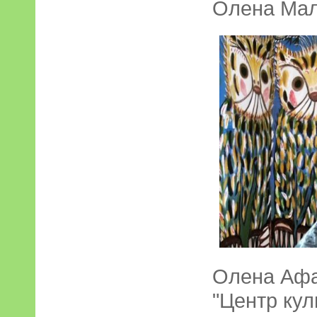
Олена Мал
Олена Афа
"Центр кул