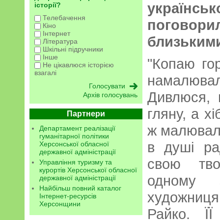
українс
історії?
Телебачення
погов
Кіно
Інтернет
близькими 
Література
Шкільні підручники
Інше
"Копаю го
Не цікавлюся історією
взагалі
намалювал
Дивлюся, 
Архів голосувань
гляну, а х
Партнери
ж малювала
Департамент реалізації
гуманітарної політики
в душі ра
Херсонської обласної
державної адміністрації
свою тво
Управління туризму та
курортів Херсонської обласної
одному з
державної адміністрації
Найбільш повний каталог
художниц
Інтернет-ресурсів
Херсонщини
Райко. Ї