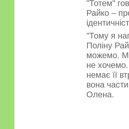
"Тотем" го
Райко – пр
ідентичніс
"Тому я на
Поліну Рай
можемо. Ми
не хочемо.
немає її в
вона части
Олена.