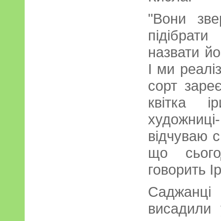
"Вони зве
підібрат
назвати йо
І ми реалі
сорт зареє
квітка і
художниц
відчуваю с
що сього
говорить І
Саджанці 
висадили 