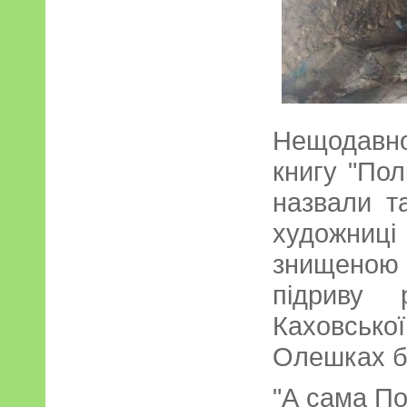
Нещодавн
книгу "Пол
назвали т
художниці
знищено
підриву 
Каховсько
Олешках б
"А сама По