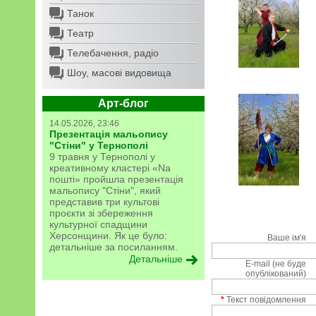
Танок
Театр
Телебачення, радіо
Шоу, масові видовища
Арт-блог
14.05.2026, 23:46
Презентація мальопису
"Стіни" у Тернополі
9 травня у Тернополі у
креативному кластері «Na
пошті» пройшла презентація
мальопису "Стіни", який
представив три культові
проєкти зі збереження
культурної спадщини
Херсонщини. Як це було:
Ваше ім'я
детальніше за посиланням.
Детальніше
E-mail (не буде
опублікований)
*
Текст повідомлення