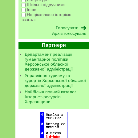
Шкільні підручники
Інше
Не цікавлюся історією
взагалі
Архів голосувань
Партнери
Департамент реалізації
гуманітарної політики
Херсонської обласної
державної адміністрації
Управління туризму та
курортів Херсонської обласної
державної адміністрації
Найбільш повний каталог
Інтернет-ресурсів
Херсонщини