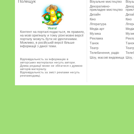
Полещук
Візуальне мистецтво
Візу
Декоративно-
Деко
прикладне мистецтво
прик
Дизайн
Диза
Кіно
Кіно
Література
Літер
Увага!
Медіа арт
Медіа
Контент на порталі подається, як правило,
Музика
Музи
на мові оригіналу и тому різні мовні версії
Реклама
Рекл
порталу можуть бути не ідентичними.
Можливо, в російській версії більше
Танок
Тано
інформації з даної теми.
Театр
Теат
Телебачення, радіо
Телеб
Шоу, масові видовища
Шоу,
Відповідальність за інформацію в
авторських матеріалах несуть автори.
Думка редакції може не збігатися з думкою
авторів матеріалу.
Відповідальність за зміст реклами несуть
рекламодавці.