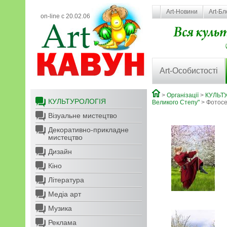
Art-Новини
Art-Бл
on-line с 20.02.06
Art-Особистості
>
Організації
>
КУЛЬТ
КУЛЬТУРОЛОГІЯ
Великого Степу"
> Фотосес
Візуальне мистецтво
Декоративно-прикладне
мистецтво
Дизайн
Кіно
Література
Медіа арт
Музика
Реклама