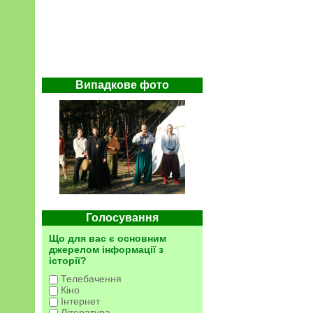
Випадкове фото
Голосування
Що для вас є основним
джерелом інформації з
історії?
Телебачення
Кіно
Інтернет
Література