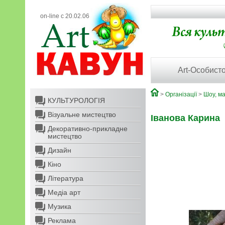
on-line с 20.02.06
Art-Особисто
>
Організації
>
Шоу, м
КУЛЬТУРОЛОГІЯ
Візуальне мистецтво
Іванова Карина
Декоративно-прикладне
мистецтво
Дизайн
Кіно
Література
Медіа арт
Музика
Реклама