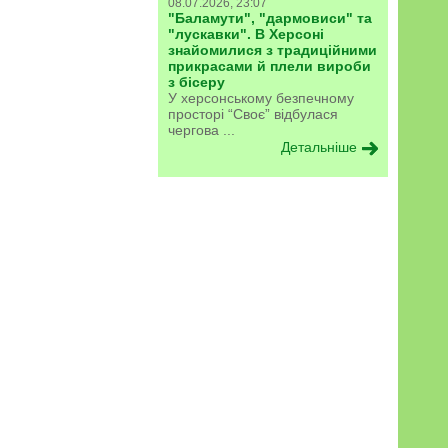
08.07.2026, 23:07
"Баламути", "дармовиси" та
"лускавки". В Херсоні
знайомилися з традиційними
прикрасами й плели вироби
з бісеру
У херсонському безпечному
просторі “Своє” відбулася
чергова ...
Детальніше