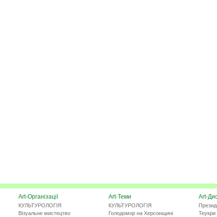
Art-Організації
Art-Теми
Art-Ди
КУЛЬТУРОЛОГІЯ
КУЛЬТУРОЛОГІЯ
Презид
Візуальне мистецтво
Голодомор на Херсонщині
Теукри 