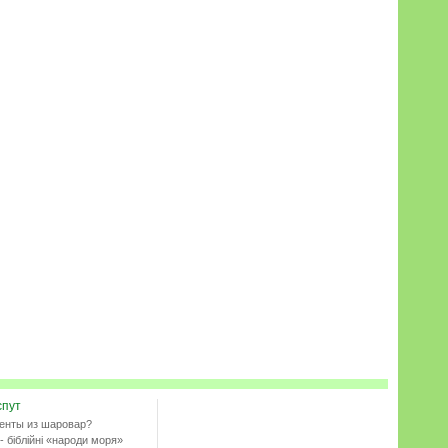
спут
енты из шаровар?
- біблійні «народи моря»