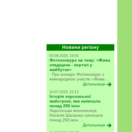
Новини регіону
03.08.2026, 19:00
Фотоконкурс на тему: «Жива
спадщина - портал у
майбутнє»
Про конкурс Фотоконкурс з
міжнародною участю «Жива ...
Детальніше
10.07.2026, 23:13
Історія херсонської
майстрині, яка написала
понад 250 ікон
Херсонська іконописиця
Наталія Шалапко написала
понад 250 ікон. ...
Детальніше