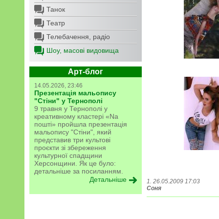
Танок
Театр
Телебачення, радіо
Шоу, масові видовища
Арт-блог
14.05.2026, 23:46
Презентація мальопису
"Стіни" у Тернополі
9 травня у Тернополі у
креативному кластері «Na
пошті» пройшла презентація
мальопису "Стіни", який
представив три культові
проєкти зі збереження
культурної спадщини
Херсонщини. Як це було:
детальніше за посиланням.
Детальніше
1. 26.05.2009 17:03
Соня