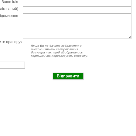
Ваше ім'я
блікований)
відомлення
чите праворуч
Якщо Ви не бачите зображення з
числом - змініть настроювання
браузера так, щоб відображались
картинки та перезагрузіть сторінку.