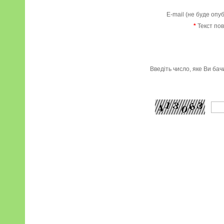
E-mail (не буде опу
*
Текст по
Введіть число, яке Ви ба