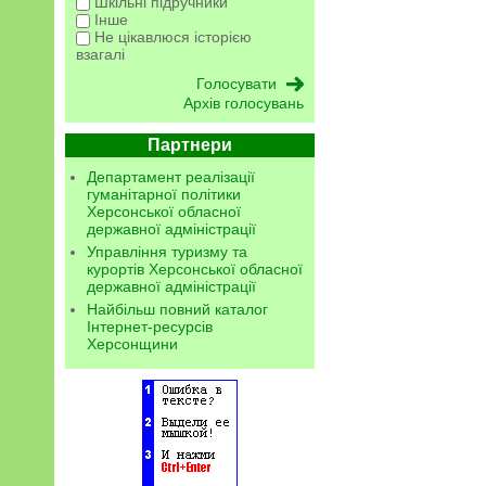
Шкільні підручники
Інше
Не цікавлюся історією
взагалі
Архів голосувань
Партнери
Департамент реалізації
гуманітарної політики
Херсонської обласної
державної адміністрації
Управління туризму та
курортів Херсонської обласної
державної адміністрації
Найбільш повний каталог
Інтернет-ресурсів
Херсонщини