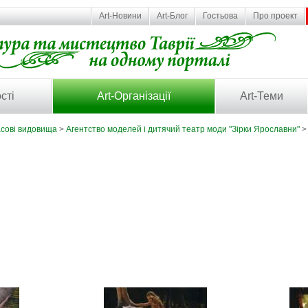
Art-Новини
Art-Блог
Гостьова
Про проект
сті
Art-Організації
Art-Теми
асові видовища
>
Агентство моделей і дитячий театр моди "Зірки Ярославни"
>