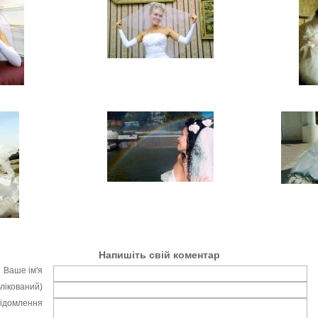
Напишіть свій коментар
Ваше ім'я
блікований)
відомлення