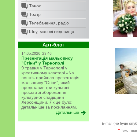
Танок
Театр
Телебачення, радіо
Шоу, масові видовища
Арт-блог
14.05.2026, 23:46
Презентація мальопису
"Стіни" у Тернополі
9 травня у Тернополі у
креативному кластері «Na
пошті» пройшла презентація
мальопису "Стіни", який
представив три культові
проєкти зі збереження
культурної спадщини
Херсонщини. Як це було:
детальніше за посиланням.
Детальніше
E-mail (не буде опу
*
Текст по