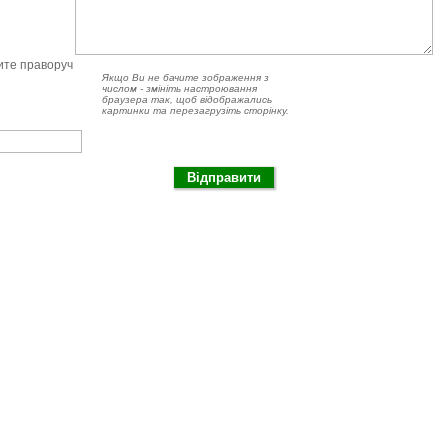
чите праворуч
Якщо Ви не бачите зображення з
числом - змініть настроювання
браузера так, щоб відображались
картинки та перезагрузіть сторінку.