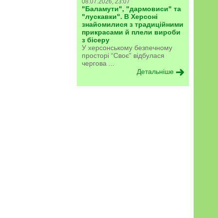
08.07.2026, 23:07
"Баламути", "дармовиси" та
"лускавки". В Херсоні
знайомилися з традиційними
прикрасами й плели вироби
з бісеру
У херсонському безпечному
просторі “Своє” відбулася
чергова ...
Детальніше