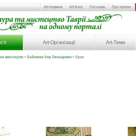
Art-Новини
Art-Блог
Гостьова
Про проект
сті
Art-Організації
Art-Теми
ьне мистецтво
>
Бойченко Ігор Леонідович
> Брак