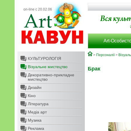
on-line с 20.02.06
Art-Особисто
>
Персоналії
>
Візуал
КУЛЬТУРОЛОГІЯ
Візуальне мистецтво
Брак
Декоративно-прикладне
мистецтво
Дизайн
Кіно
Література
Медіа арт
Музика
Реклама