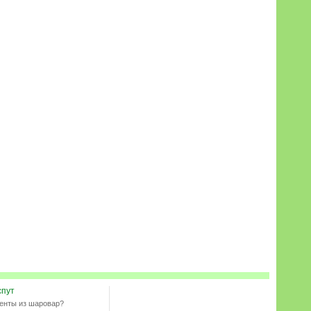
спут
енты из шаровар?