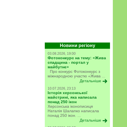
Новини регіону
03.08.2026, 19:00
Фотоконкурс на тему: «Жива
спадщина - портал у
майбутнє»
Про конкурс Фотоконкурс з
міжнародною участю «Жива ...
Детальніше
10.07.2026, 23:13
Історія херсонської
майстрині, яка написала
понад 250 ікон
Херсонська іконописиця
Наталія Шалапко написала
понад 250 ікон. ...
Детальніше