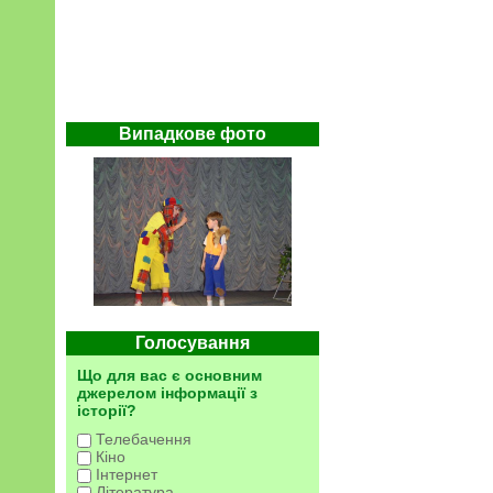
Випадкове фото
Голосування
Що для вас є основним
джерелом інформації з
історії?
Телебачення
Кіно
Інтернет
Література