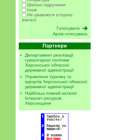
Шкільні підручники
Інше
Не цікавлюся історією
взагалі
Архів голосувань
Партнери
Департамент реалізації
гуманітарної політики
Херсонської обласної
державної адміністрації
Управління туризму та
курортів Херсонської обласної
державної адміністрації
Найбільш повний каталог
Інтернет-ресурсів
Херсонщини