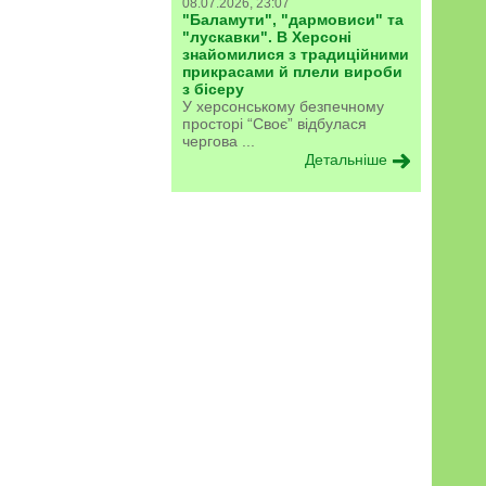
08.07.2026, 23:07
"Баламути", "дармовиси" та
"лускавки". В Херсоні
знайомилися з традиційними
прикрасами й плели вироби
з бісеру
У херсонському безпечному
просторі “Своє” відбулася
чергова ...
Детальніше