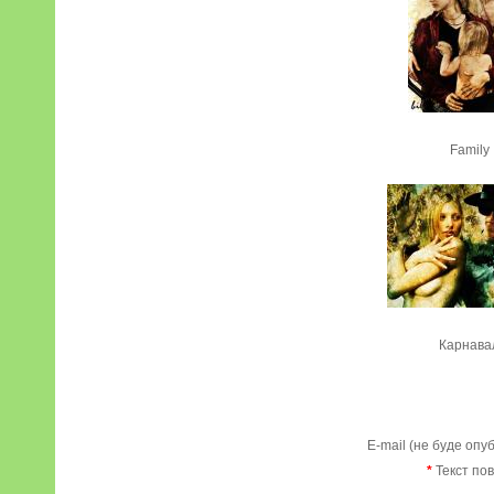
Family
Карнава
E-mail (не буде опу
*
Текст по