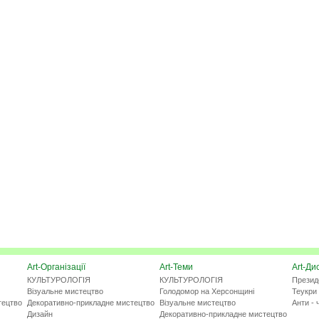
Art-Організації
Art-Теми
Art-Ди
КУЛЬТУРОЛОГІЯ
КУЛЬТУРОЛОГІЯ
Презид
Візуальне мистецтво
Голодомор на Херсонщині
Теукри 
тецтво
Декоративно-прикладне мистецтво
Візуальне мистецтво
Анти - 
Дизайн
Декоративно-прикладне мистецтво