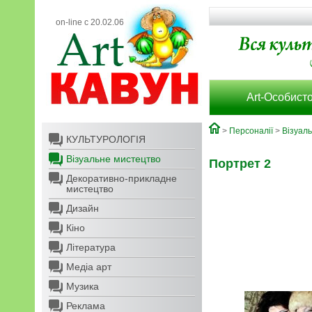
on-line с 20.02.06
Art-Особисто
>
Персоналії
>
Візуал
КУЛЬТУРОЛОГІЯ
Візуальне мистецтво
Портрет 2
Декоративно-прикладне
мистецтво
Дизайн
Кіно
Література
Медіа арт
Музика
Реклама