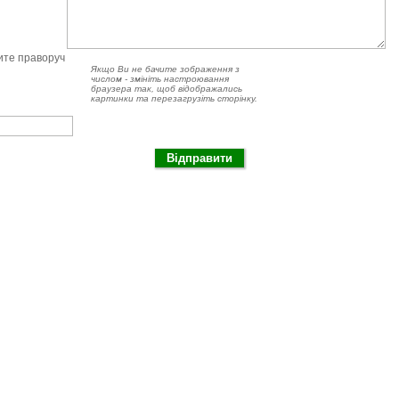
чите праворуч
Якщо Ви не бачите зображення з
числом - змініть настроювання
браузера так, щоб відображались
картинки та перезагрузіть сторінку.