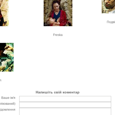
Подві
Freska
л
Напишіть свій коментар
Ваше ім'я
блікований)
відомлення