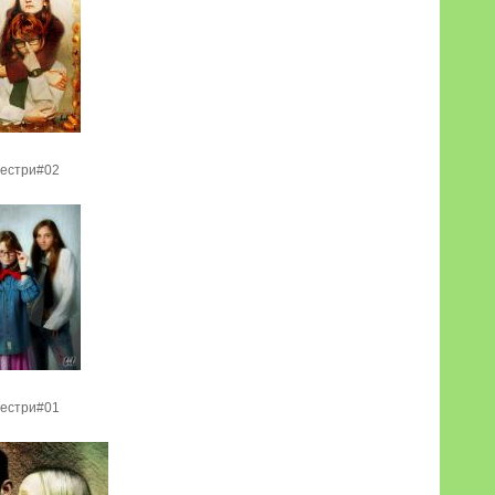
естри#02
естри#01