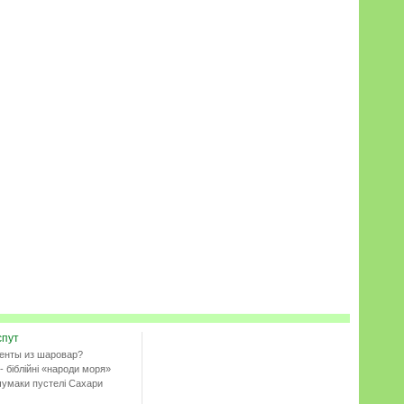
спут
енты из шаровар?
- біблійні «народи моря»
чумаки пустелі Сахари