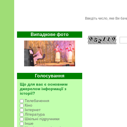
Введіть число, яке Ви ба
Випадкове фото
Голосування
Що для вас є основним
джерелом інформації з
історії?
Телебачення
Кіно
Інтернет
Література
Шкільні підручники
Інше