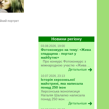
йний портрет
Новини регіону
03.08.2026, 19:00
Фотоконкурс на тему: «Жива
спадщина - портал у
майбутнє»
Про конкурс Фотоконкурс з
міжнародною участю «Жива ...
Детальніше
10.07.2026, 23:13
Історія херсонської
майстрині, яка написала
понад 250 ікон
Херсонська іконописиця
Наталія Шалапко написала
понад 250 ікон. ...
Детальніше