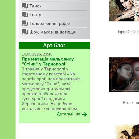
Танок
Театр
Телебачення, радіо
Шоу, масові видовища
Чорний і зол
Арт-блог
14.05.2026, 23:46
Презентація мальопису
"Стіни" у Тернополі
9 травня у Тернополі у
креативному кластері «Na
пошті» пройшла презентація
мальопису "Стіни", який
представив три культові
проєкти зі збереження
культурної спадщини
Без вогн
Херсонщини. Як це було:
детальніше за посиланням.
Детальніше