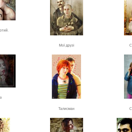
отий.
Мої друзі
С
ю
Талисман
С