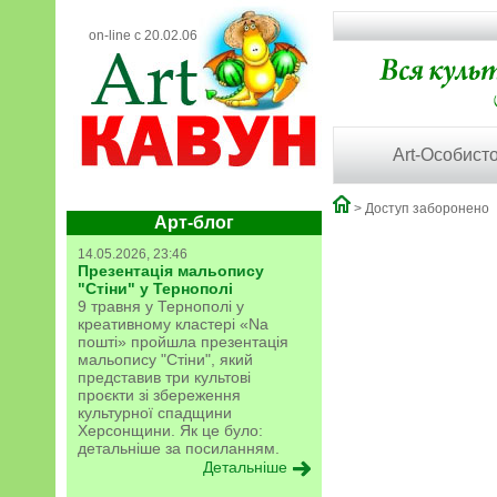
on-line с 20.02.06
Art-Особисто
> Доступ заборонено
Арт-блог
14.05.2026, 23:46
Презентація мальопису
"Стіни" у Тернополі
9 травня у Тернополі у
креативному кластері «Na
пошті» пройшла презентація
мальопису "Стіни", який
представив три культові
проєкти зі збереження
культурної спадщини
Херсонщини. Як це було:
детальніше за посиланням.
Детальніше