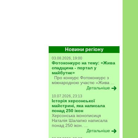
Новини регіону
03.08.2026, 19:00
Фотоконкурс на тему: «Жива
спадщина - портал у
майбутнє»
Про конкурс Фотоконкурс з
міжнародною участю «Жива ...
Детальніше
10.07.2026, 23:13
Історія херсонської
майстрині, яка написала
понад 250 ікон
Херсонська іконописиця
Наталія Шалапко написала
понад 250 ікон. ...
Детальніше