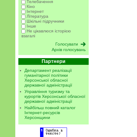
Телебачення
Кіно
Інтернет
Література
Шкільні підручники
Інше
Не цікавлюся історією
взагалі
Архів голосувань
Партнери
Департамент реалізації
гуманітарної політики
Херсонської обласної
державної адміністрації
Управління туризму та
курортів Херсонської обласної
державної адміністрації
Найбільш повний каталог
Інтернет-ресурсів
Херсонщини