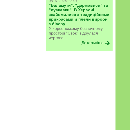
08.07.2026, 23:07
"Баламути", "дармовиси" та
"лускавки". В Херсоні
знайомилися з традиційними
прикрасами й плели вироби
з бісеру
У херсонському безпечному
просторі “Своє” відбулася
чергова ...
Детальніше