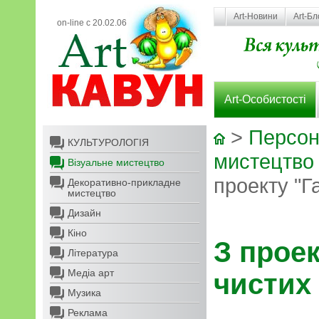
Art-Новини
Art-Бл
on-line с 20.02.06
Art-Особистості
>
Персон
КУЛЬТУРОЛОГІЯ
мистецтво
Візуальне мистецтво
проекту "Г
Декоративно-прикладне
мистецтво
Дизайн
Кіно
З проек
Література
Медіа арт
чистих 
Музика
Реклама