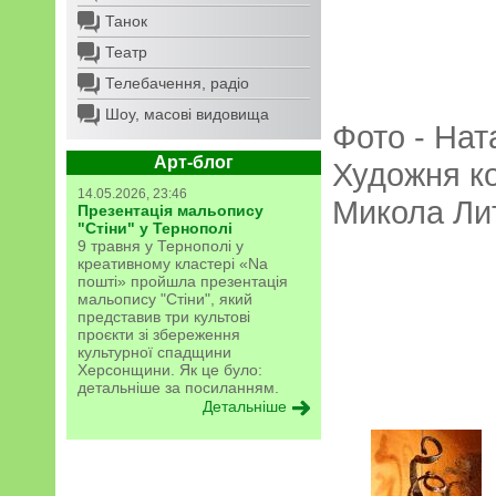
Танок
Театр
Телебачення, радіо
Шоу, масові видовища
Фото - Нат
Арт-блог
Художня ко
14.05.2026, 23:46
Микола Ли
Презентація мальопису
"Стіни" у Тернополі
9 травня у Тернополі у
креативному кластері «Na
пошті» пройшла презентація
мальопису "Стіни", який
представив три культові
проєкти зі збереження
культурної спадщини
Херсонщини. Як це було:
детальніше за посиланням.
Детальніше