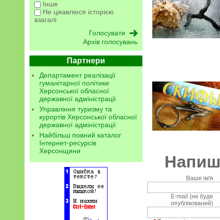
Інше
Не цікавлюся історією
взагалі
Архів голосувань
Партнери
Департамент реалізації
гуманітарної політики
Херсонської обласної
державної адміністрації
Управління туризму та
курортів Херсонської обласної
державної адміністрації
Найбільш повний каталог
Інтернет-ресурсів
Херсонщини
Напиші
Ваше ім'я
E-mail (не буде
опублікований)