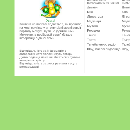
прикладне мистецтво
прик
Дизайн
Диза
Кіно
Кіно
Література
Літер
Увага!
Медіа арт
Медіа
Контент на порталі подається, як правило,
Музика
Музи
на мові оригіналу и тому різні мовні версії
Реклама
Рекл
порталу можуть бути не ідентичними.
Можливо, в російській версії більше
Танок
Тано
інформації з даної теми.
Театр
Теат
Телебачення, радіо
Телеб
Шоу, масові видовища
Шоу,
Відповідальність за інформацію в
авторських матеріалах несуть автори.
Думка редакції може не збігатися з думкою
авторів матеріалу.
Відповідальність за зміст реклами несуть
рекламодавці.