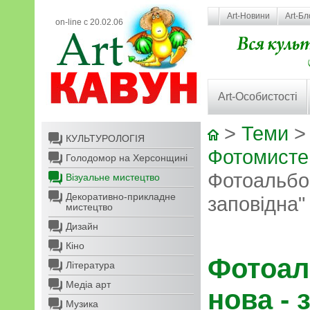
Art-Новини
Art-Бл
on-line с 20.02.06
Art-Особистості
>
Теми
КУЛЬТУРОЛОГІЯ
Фотомистец
Голодомор на Херсонщині
Фотоальбом
Візуальне мистецтво
Декоративно-прикладне
заповідна"
мистецтво
Дизайн
Кіно
Фотоал
Література
Медіа арт
нова - 
Музика