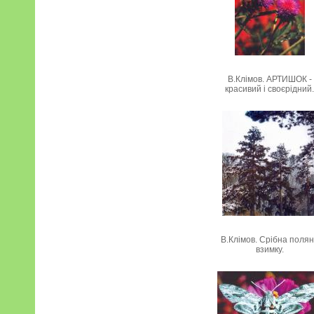
В.Клімов. АРТИШОК -
красивий і своєрідний
В.Клімов. Срібна поля
взимку.