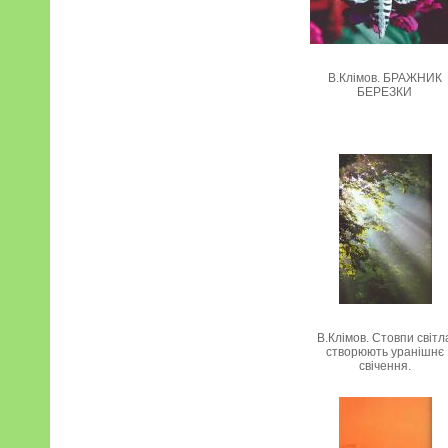
В.Клімов. БРАЖНИК
БЕРЕЗКИ
В.Клімов. Стовпи світл
створюють уранішнє
свічення.