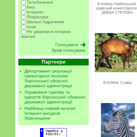
Телебачення
В.Клімов. Найбільший 
Кіно
рідкісний коник Європи
Інтернет
ДИБКА СТЕПОВА.
Література
Шкільні підручники
Інше
Не цікавлюся історією
взагалі
Архів голосувань
Партнери
Департамент реалізації
гуманітарної політики
Херсонської обласної
В.Клімов. Ссавці
державної адміністрації
Управління туризму та
курортів Херсонської обласної
державної адміністрації
Найбільш повний каталог
Інтернет-ресурсів
Херсонщини