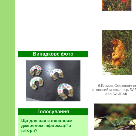
Випадкове фото
В.Клімов. Споконвічно
степовий мешканець БА
або БАЙБАК.
Голосування
Що для вас є основним
джерелом інформації з
історії?