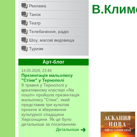
В.Клим
Реклама
Танок
Театр
Телебачення, радіо
Шоу, масові видовища
Туризм
Арт-блог
14.05.2026, 23:46
Презентація мальопису
"Стіни" у Тернополі
9 травня у Тернополі у
креативному кластері «Na
пошті» пройшла презентація
мальопису "Стіни", який
представив три культові
проєкти зі збереження
культурної спадщини
Херсонщини. Як це було:
детальніше за посиланням.
Детальніше