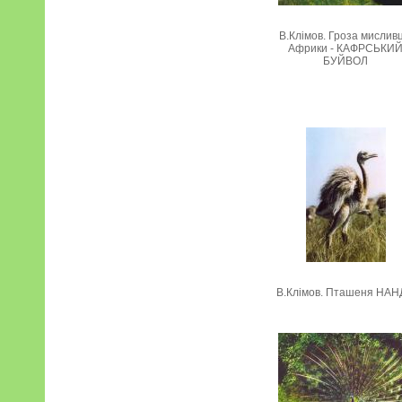
В.Клімов. Гроза мисливц
Африки - КАФРСЬКИ
БУЙВОЛ
В.Клімов. Пташеня НА