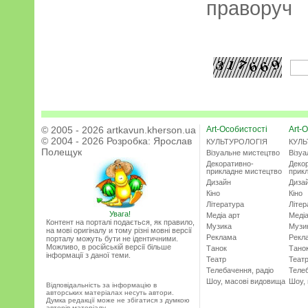
праворуч
© 2005 - 2026 artkavun.kherson.ua
Art-Особистості
Art-О
© 2004 - 2026 Розробка:
Ярослав
КУЛЬТУРОЛОГІЯ
КУЛЬ
Полещук
Візуальне мистецтво
Візу
Декоративно-
Деко
прикладне мистецтво
прик
Дизайн
Диза
Кіно
Кіно
Література
Літер
Увага!
Медіа арт
Медіа
Контент на порталі подається, як правило,
Музика
Музи
на мові оригіналу и тому різні мовні версії
Реклама
Рекл
порталу можуть бути не ідентичними.
Можливо, в російській версії більше
Танок
Тано
інформації з даної теми.
Театр
Теат
Телебачення, радіо
Телеб
Шоу, масові видовища
Шоу,
Відповідальність за інформацію в
авторських матеріалах несуть автори.
Думка редакції може не збігатися з думкою
авторів матеріалу.