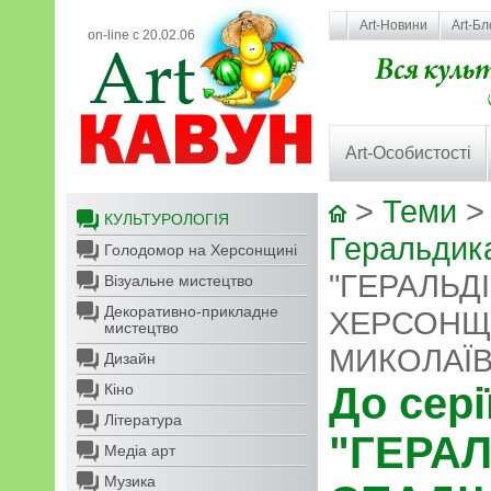
Art-Новини
Art-Бл
on-line с 20.02.06
Art-Особистості
>
Теми
КУЛЬТУРОЛОГІЯ
Геральдика
Голодомор на Херсонщині
"ГЕРАЛЬД
Візуальне мистецтво
Декоративно-прикладне
ХЕРСОНЩ
мистецтво
МИКОЛАЇВ
Дизайн
До сері
Кіно
Література
"ГЕРА
Медіа арт
Музика