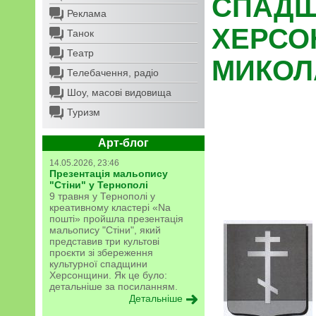
СПАД
Реклама
ХЕРСО
Танок
Театр
МИКОЛ
Телебачення, радіо
Шоу, масові видовища
Туризм
Арт-блог
14.05.2026, 23:46
Презентація мальопису
"Стіни" у Тернополі
9 травня у Тернополі у
креативному кластері «Na
пошті» пройшла презентація
мальопису "Стіни", який
представив три культові
проєкти зі збереження
культурної спадщини
Херсонщини. Як це було:
детальніше за посиланням.
Детальніше