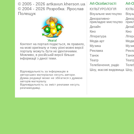
© 2005 - 2026 artkavun.kherson.ua
Art-Особистості
Art-О
© 2004 - 2026 Розробка:
Ярослав
КУЛЬТУРОЛОГІЯ
КУЛЬ
Полещук
Візуальне мистецтво
Візу
Декоративно-
Деко
прикладне мистецтво
прик
Дизайн
Диза
Кіно
Кіно
Література
Літер
Увага!
Медіа арт
Медіа
Контент на порталі подається, як правило,
Музика
Музи
на мові оригіналу и тому різні мовні версії
Реклама
Рекл
порталу можуть бути не ідентичними.
Можливо, в російській версії більше
Танок
Тано
інформації з даної теми.
Театр
Теат
Телебачення, радіо
Телеб
Шоу, масові видовища
Шоу,
Відповідальність за інформацію в
авторських матеріалах несуть автори.
Думка редакції може не збігатися з думкою
авторів матеріалу.
Відповідальність за зміст реклами несуть
рекламодавці.