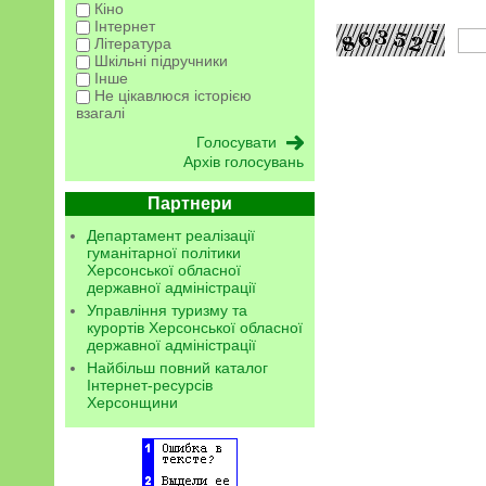
Кіно
Інтернет
Література
Шкільні підручники
Інше
Не цікавлюся історією
взагалі
Архів голосувань
Партнери
Департамент реалізації
гуманітарної політики
Херсонської обласної
державної адміністрації
Управління туризму та
курортів Херсонської обласної
державної адміністрації
Найбільш повний каталог
Інтернет-ресурсів
Херсонщини