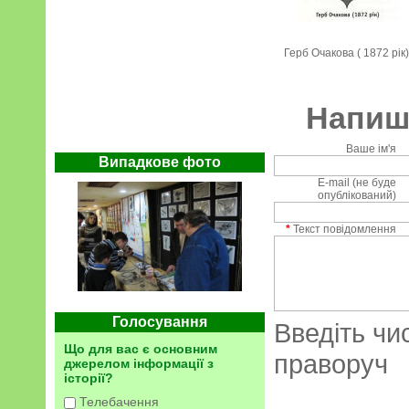
Герб Очакова ( 1872 рік)
Напиші
Ваше ім'я
Випадкове фото
E-mail (не буде
опублікований)
*
Текст повідомлення
Голосування
Введіть чи
Що для вас є основним
праворуч
джерелом інформації з
історії?
Телебачення