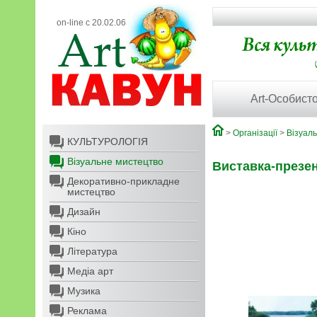
on-line с 20.02.06
Art-Особисто
>
Організації
>
Візуал
КУЛЬТУРОЛОГІЯ
Візуальне мистецтво
Виставка-презен
Декоративно-прикладне
мистецтво
Дизайн
Кіно
Література
Медіа арт
Музика
Реклама