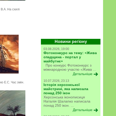
 В.А. На схилі
Новини регіону
03.08.2026, 19:00
Фотоконкурс на тему: «Жива
спадщина - портал у
майбутнє»
Про конкурс Фотоконкурс з
міжнародною участю «Жива ...
Детальніше
10.07.2026, 23:13
о Е.С. Час змін.
Історія херсонської
майстрині, яка написала
понад 250 ікон
Херсонська іконописиця
Наталія Шалапко написала
понад 250 ікон. ...
Детальніше