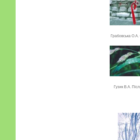
Грабовська О.А.
Гузик В.А. Піс