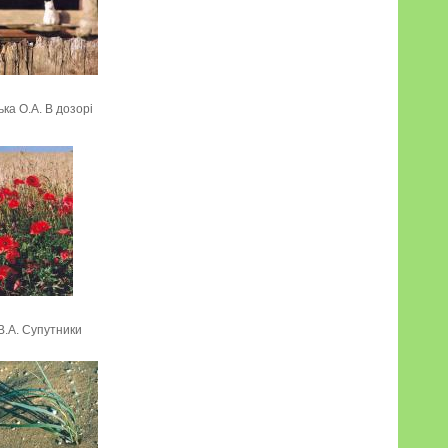
ка О.А. В дозорі
В.А. Супутники