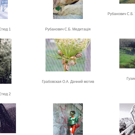
Рубанович С.Б. 
Етюд 1
Рубанович С.Б. Медитація
Гузи
Грабовская О.А. Дачний мотив
Етюд 2