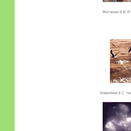
Житченко И.В. Я 
Коваленко Е.С. Ча