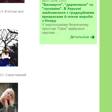
08.07.2026, 23:07
"Баламути", "дармовиси" та
"лускавки". В Херсоні
.А. В потоці часу
знайомилися з традиційними
прикрасами й плели вироби
з бісеру
У херсонському безпечному
просторі “Своє” відбулася
чергова ...
Детальніше
.С. Сорок перший