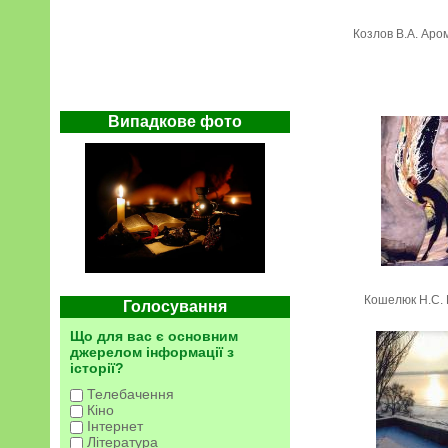
Козлов В.А. Аром
Випадкове фото
Кошелюк Н.С. 
Голосування
Що для вас є основним
джерелом інформації з
історії?
Телебачення
Кіно
Інтернет
Література