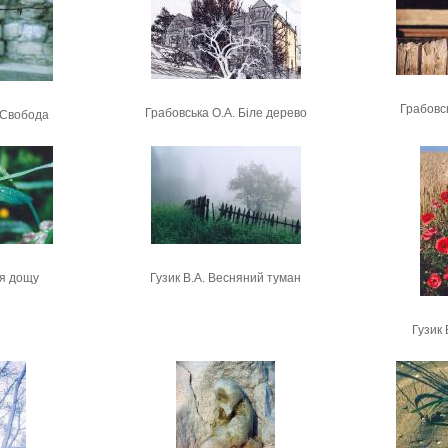
Грабовсь
Грабовська О.А. Біле дерево
 Свобода
ля дощу
Гузик В.А. Весняний туман
Гузик 