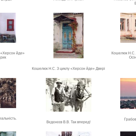
 «Херсон йде»
Кошелюк Н.С.
орик
Осі
Кошелюк Н.С. З циклу «Херсон йде» Двері
еальність.
Грабов
Вєдєнєєв В.В. Так вперед!