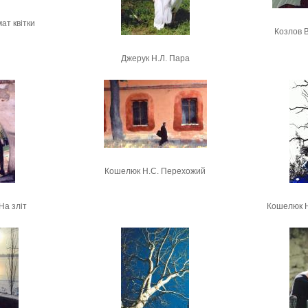
ат квітки
Козлов В
Джерук Н.Л. Пара
Кошелюк Н.С. Перехожий
На зліт
Кошелюк Н