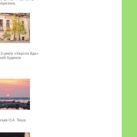
Березень
 З циклу «Херсон йде»
нній будинок
ська О.А. Тиша