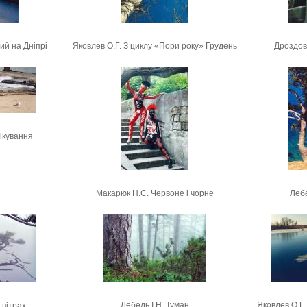
ий на Дніпрі
Яковлев О.Г. З циклу «Пори року» Грудень
Дроздов 
ікування
Макарюк Н.С. Червоне і чорне
Лебе
Лебедь I.Н. Туман
Яковлев О.Г.
 вітрах