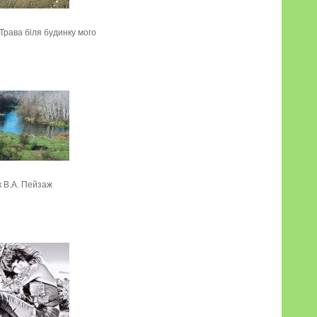
Трава біля будинку мого
к В.А. Пейзаж