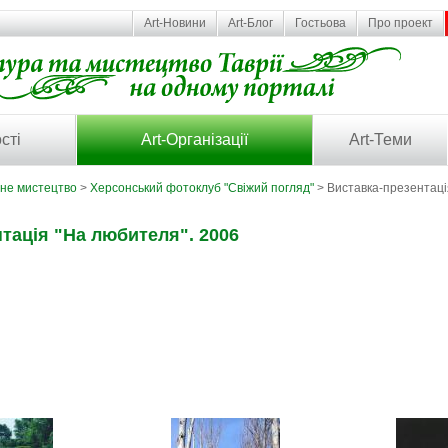
Art-Новини
Art-Блог
Гостьова
Про проект
сті
Art-Організації
Art-Теми
ьне мистецтво
>
Херсонський фотоклуб "Свіжий погляд"
> Виставка-презентаці
тація "На любителя". 2006