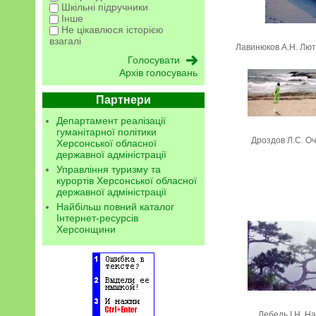
Шкільні підручники
Інше
Не цікавлюся історією
взагалі
Лавинюков А.Н. Лют
Архів голосувань
Партнери
Департамент реалізації
гуманітарної політики
Дроздов Л.С. Оч
Херсонської обласної
державної адміністрації
Управління туризму та
курортів Херсонської обласної
державної адміністрації
Найбільш повний каталог
Інтернет-ресурсів
Херсонщини
Лебедь I.Н. На