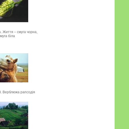
. Життя – смуга чорна,
муга біла
В. Верблюжа рапсодія