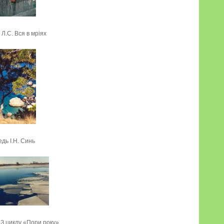
Л.С. Вся в мріях
дь I.Н. Синь
 З циклу «Пори року»