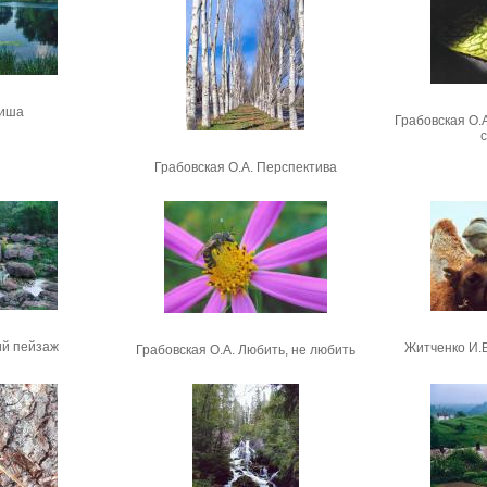
Тиша
Грабовская О.А
с
Грабовская О.А. Перспектива
вий пейзаж
Житченко И.
Грабовская О.А. Любить, не любить