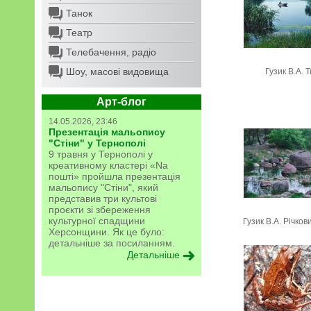
Танок
Театр
Телебачення, радіо
Шоу, масові видовища
Гузик В.А. 
Арт-блог
14.05.2026, 23:46
Презентація мальопису
"Стіни" у Тернополі
9 травня у Тернополі у
креативному кластері «Na
пошті» пройшла презентація
мальопису "Стіни", який
представив три культові
проєкти зі збереження
культурної спадщини
Гузик В.А. Річко
Херсонщини. Як це було:
детальніше за посиланням.
Детальніше