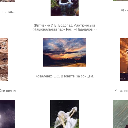
Гузик
– не така.
Житченко И.В. Водопад Мянтюкоськи
(Національний парк Росії «Паанаярві»)
Коваленко Е.С. В гонитві за сонцем.
йки печалі.
Коваленк