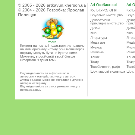
© 2005 - 2026 artkavun.kherson.ua
Art-Особистості
Art-О
© 2004 - 2026 Розробка:
Ярослав
КУЛЬТУРОЛОГІЯ
КУЛЬ
Полещук
Візуальне мистецтво
Візу
Декоративно-
Деко
прикладне мистецтво
прик
Дизайн
Диза
Кіно
Кіно
Література
Літер
Увага!
Медіа арт
Медіа
Контент на порталі подається, як правило,
Музика
Музи
на мові оригіналу и тому різні мовні версії
Реклама
Рекл
порталу можуть бути не ідентичними.
Можливо, в російській версії більше
Танок
Тано
інформації з даної теми.
Театр
Теат
Телебачення, радіо
Телеб
Шоу, масові видовища
Шоу,
Відповідальність за інформацію в
авторських матеріалах несуть автори.
Думка редакції може не збігатися з думкою
авторів матеріалу.
Відповідальність за зміст реклами несуть
рекламодавці.