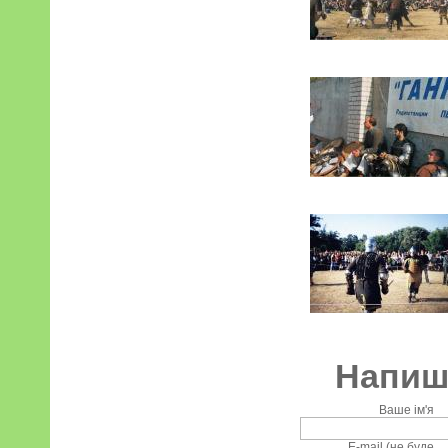
Напиші
Ваше ім'я
E-mail (не буде