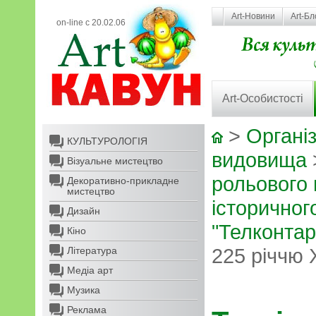
Art-Новини
Art-Бл
on-line с 20.02.06
Art-Особистості
>
Організ
КУЛЬТУРОЛОГІЯ
видовища
Візуальне мистецтво
рольового
Декоративно-прикладне
мистецтво
історичног
Дизайн
"Телконтар
Кіно
225 річчю
Література
Медіа арт
Музика
Реклама