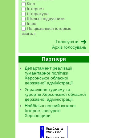
Кіно
Інтернет
Література
Шкільні підручники
Інше
Не цікавлюся історією
взагалі
Архів голосувань
Партнери
Департамент реалізації
гуманітарної політики
Херсонської обласної
державної адміністрації
Управління туризму та
курортів Херсонської обласної
державної адміністрації
Найбільш повний каталог
Інтернет-ресурсів
Херсонщини