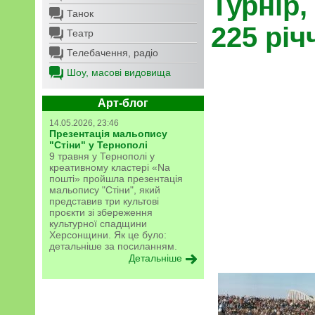
Турнір
Танок
225 рі
Театр
Телебачення, радіо
Шоу, масові видовища
Арт-блог
14.05.2026, 23:46
Презентація мальопису
"Стіни" у Тернополі
9 травня у Тернополі у
креативному кластері «Na
пошті» пройшла презентація
мальопису "Стіни", який
представив три культові
проєкти зі збереження
культурної спадщини
Херсонщини. Як це було:
детальніше за посиланням.
Детальніше