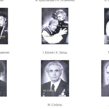
ова
Ф. Красовська і Н. Літвіненко
К.
узьменко
І. Басюк і А. Заєць
М. Соболь