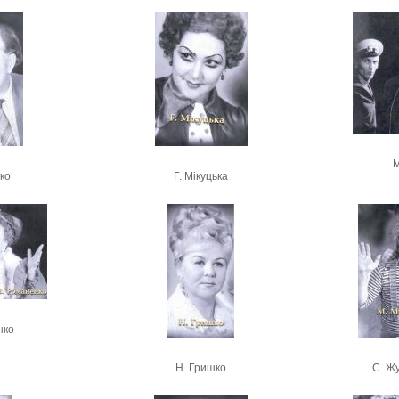
М
ко
Г. Мікуцька
нко
Н. Гришко
С. Жу