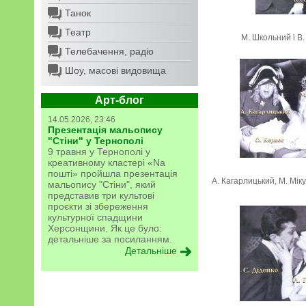
Танок
Театр
М. Школьний і В.
Телебачення, радіо
Шоу, масові видовища
Арт-блог
14.05.2026, 23:46
Презентація мальопису
"Стіни" у Тернополі
9 травня у Тернополі у
креативному кластері «Na
пошті» пройшла презентація
А. Кагарлицький, М. Мік
мальопису "Стіни", який
представив три культові
проєкти зі збереження
культурної спадщини
Херсонщини. Як це було:
детальніше за посиланням.
Детальніше