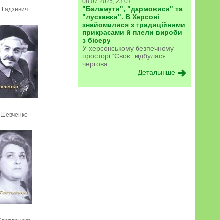
08.07.2026, 23:07
"Баламути", "дармовиси" та
. Гадзевич
"лускавки". В Херсоні
знайомилися з традиційними
прикрасами й плели вироби
з бісеру
У херсонському безпечному
просторі “Своє” відбулася
чергова ...
Детальніше
. Шевченко