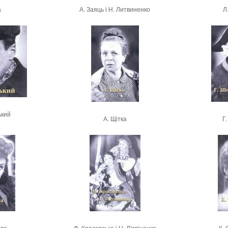
а
А. Заяць і Н. Литвиненко
Л
ький
А. Щітка
Г