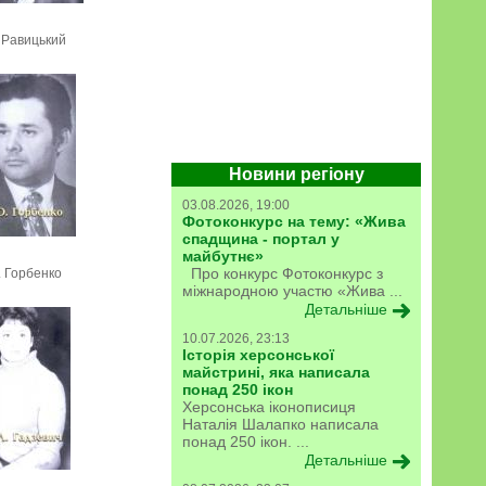
 Равицький
Новини регіону
03.08.2026, 19:00
Фотоконкурс на тему: «Жива
спадщина - портал у
майбутнє»
Про конкурс Фотоконкурс з
. Горбенко
міжнародною участю «Жива ...
Детальніше
10.07.2026, 23:13
Історія херсонської
майстрині, яка написала
понад 250 ікон
Херсонська іконописиця
Наталія Шалапко написала
понад 250 ікон. ...
Детальніше