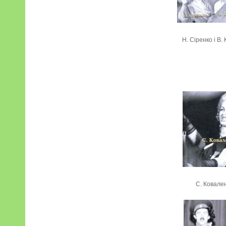
Н. Сіренко і В.
С. Ковале