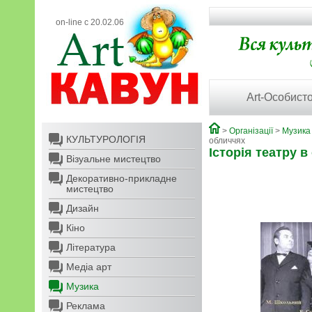
on-line с 20.02.06
Art-Особисто
>
Організації
>
Музика
КУЛЬТУРОЛОГІЯ
обличчях
Історія театру 
Візуальне мистецтво
Декоративно-прикладне
мистецтво
Дизайн
Кіно
Література
Медіа арт
Музика
Реклама