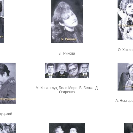
О. Хохлат
Л. Рикова
М. Ковальчук, Беле Мере, В. Бегма, Д.
Огиренко
А. Нєстєрь
ікуцький