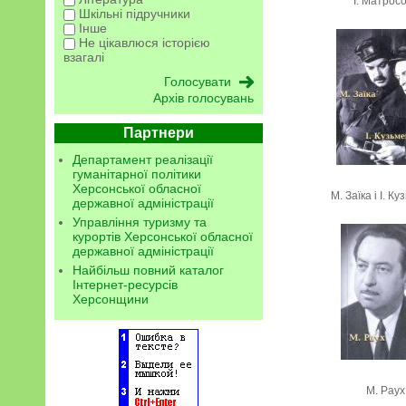
І. Матрос
Шкільні підручники
Інше
Не цікавлюся історією
взагалі
Архів голосувань
Партнери
Департамент реалізації
гуманітарної політики
Херсонської обласної
М. Заїка і І. К
державної адміністрації
Управління туризму та
курортів Херсонської обласної
державної адміністрації
Найбільш повний каталог
Інтернет-ресурсів
Херсонщини
М. Раух