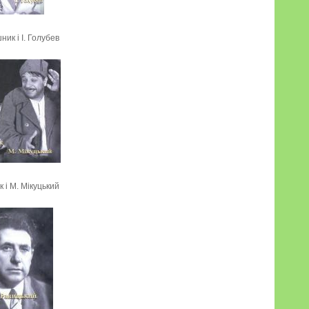
ник і І. Голубев
к і М. Мікуцький