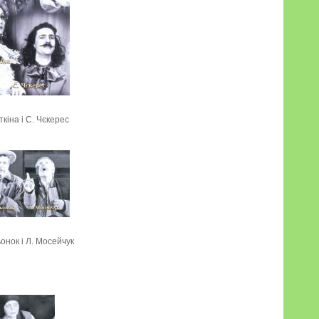
кіна і С. Чєкерес
онок і Л. Мосейчук