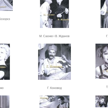
 Козорєз
М. Саєнко і В. Жданов
Г
Т
нко
Г. Коновод