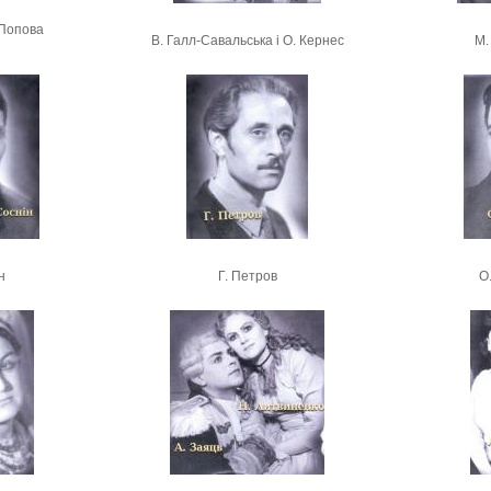
. Попова
В. Галл-Савальська і О. Кернес
М.
н
Г. Петров
О