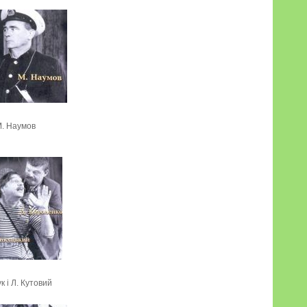
. Наумов
к і Л. Кутовий