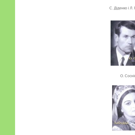
С. Діденко і Л
О. Сосні