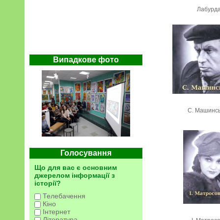
Лабурд
Випадкове фото
С. Машинс
Голосування
Що для вас є основним
джерелом інформації з
історії?
Телебачення
Кіно
Інтернет
Література