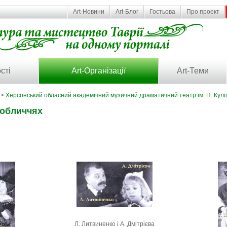
Art-Новини
Art-Блог
Гостьова
Про проект
сті
Art-Організації
Art-Теми
>
Херсонський обласний академічний музичний драматичний театр ім. Н. Кул
в обличчях
Л. Литвиненко і А. Дмітрієва