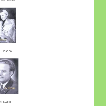
 Светланова
Т. Незола
Л. Куліш