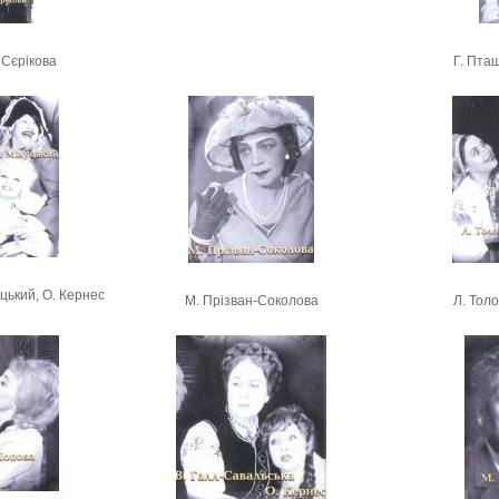
 Сєрікова
Г. Пташ
уцький, О. Кернес
М. Прізван-Соколова
Л. Толо