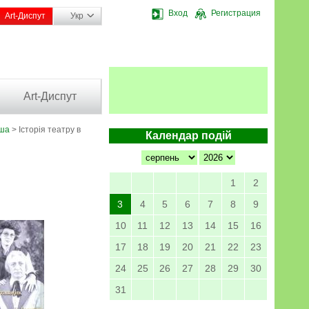
Вход
Регистрация
Art-Диспут
Укр
Art-Диспут
іша
> Історія театру в
Календар подій
1
2
3
4
5
6
7
8
9
10
11
12
13
14
15
16
17
18
19
20
21
22
23
24
25
26
27
28
29
30
31