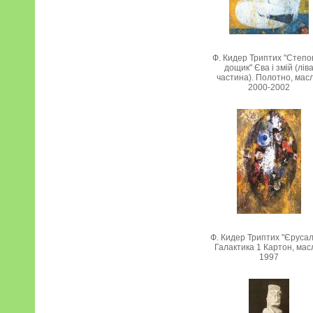
Ф. Кидер Триптих "Степо
дощик" Єва і змій (лів
частина). Полотно, масл
2000-2002
Ф. Кидер Триптих "Єруса
Галактика 1 Картон, мас
1997