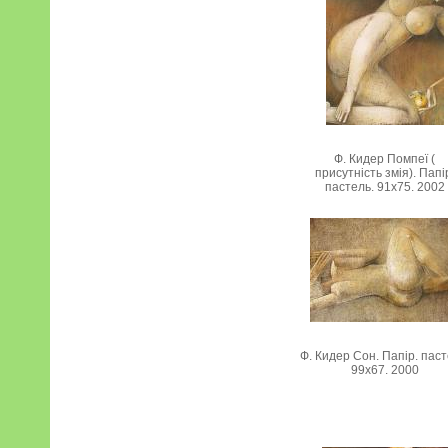
Ф. Кидер Помпеї (
присутність змія). Папі
пастель. 91х75. 2002
Ф. Кидер Сон. Папір. паст
99х67. 2000