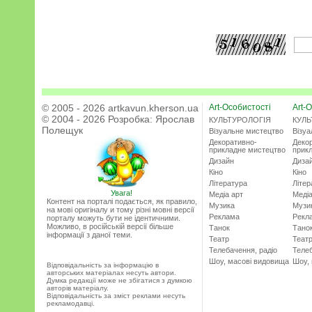
© 2005 - 2026 artkavun.kherson.ua
Art-Особистості
Art-О
© 2004 - 2026 Розробка:
Ярослав
КУЛЬТУРОЛОГІЯ
КУЛЬ
Полещук
Візуальне мистецтво
Візу
Декоративно-
Деко
прикладне мистецтво
прик
Дизайн
Диза
Кіно
Кіно
Література
Літер
Увага!
Медіа арт
Медіа
Контент на порталі подається, як правило,
Музика
Музи
на мові оригіналу и тому різні мовні версії
Реклама
Рекл
порталу можуть бути не ідентичними.
Можливо, в російській версії більше
Танок
Тано
інформації з даної теми.
Театр
Теат
Телебачення, радіо
Телеб
Шоу, масові видовища
Шоу,
Відповідальність за інформацію в
авторських матеріалах несуть автори.
Думка редакції може не збігатися з думкою
авторів матеріалу.
Відповідальність за зміст реклами несуть
рекламодавці.