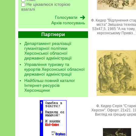
Не цікавлюся історією
взагалі
Ф. Кидер "Відлунення ста
Архів голосувань
міста" Змішана техніка
53х47,5. 1985 "А на тому
херсонському Привіз...
Партнери
Департамент реалізації
гуманітарної політики
Херсонської обласної
державної адміністрації
Управління туризму та
курортів Херсонської обласної
державної адміністрації
Найбільш повний каталог
Інтернет-ресурсів
Херсонщини
Ф. Кидер Серія "Стари
Херсон". Офорт. 21х21. 1
Вигляд на грецьку церк