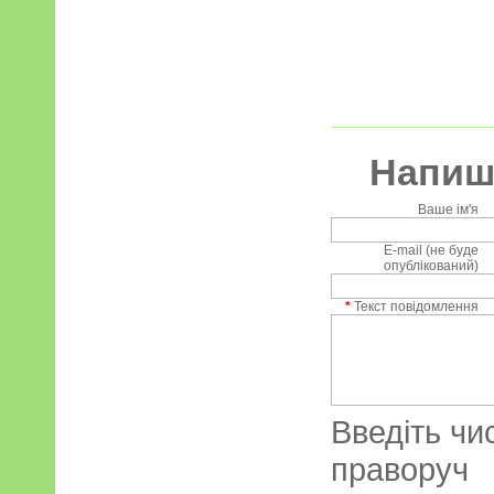
Напиші
Ваше ім'я
E-mail (не буде
опублікований)
*
Текст повідомлення
Введіть чи
праворуч