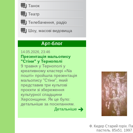
Танок
Театр
Телебачення, радіо
Шоу, масові видовища
Арт-блог
14.05.2026, 23:46
Презентація мальопису
"Стіни" у Тернополі
9 травня у Тернополі у
креативному кластері «Na
пошті» пройшла презентація
мальопису "Стіни", який
представив три культові
проєкти зі збереження
культурної спадщини
Херсонщини. Як це було:
детальніше за посиланням.
Детальніше
Ф. Кидер Старий горіх. Па
пастель. 85х51. 1997