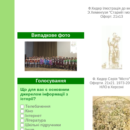
Ф.Кидер Ілюстрація до кн
Э.Хемингуэя "Старий і мо
Офорт. 21х13
Випадкове фото
Ф. Кидер Серія "Місто"
Голосування
Офорти. 21х21. 1973-2
НЛО в Херсоні
Що для вас є основним
джерелом інформації з
історії?
Телебачення
Кіно
Інтернет
Література
Шкільні підручники
Інше