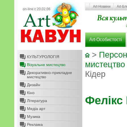
Art-Новини
Art-Бл
on-line с 20.02.06
Art-Особистості
>
Персон
КУЛЬТУРОЛОГІЯ
мистецтво
Візуальне мистецтво
Кідер
Декоративно-прикладне
мистецтво
Дизайн
Кіно
Фелікс 
Література
Медіа арт
Музика
Реклама