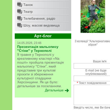
Танок
Театр
Телебачення, радіо
Шоу, масові видовища
Арт-блог
З колекції "Альтернативн
14.05.2026, 23:46
зброя"
Презентація мальопису
"Стіни" у Тернополі
9 травня у Тернополі у
креативному кластері «Na
Ваше ім'я
пошті» пройшла презентація
мальопису "Стіни", який
представив три культові
E-mail (не буде
проєкти зі збереження
опублікований)
культурної спадщини
Херсонщини. Як це було:
*
Текст повідомлення
детальніше за посиланням.
Детальніше
Введіть число, яке Ви ба