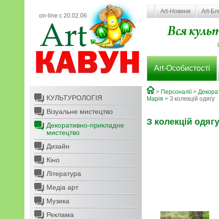
Art-Новини
Art-Бл
on-line с 20.02.06
Art-Особистості
>
Персоналії
>
Декора
КУЛЬТУРОЛОГІЯ
Марія
> З колекцій одягу
Візуальне мистецтво
З колекцій одяг
Декоративно-прикладне
мистецтво
Дизайн
Кіно
Література
Медіа арт
Музика
Реклама