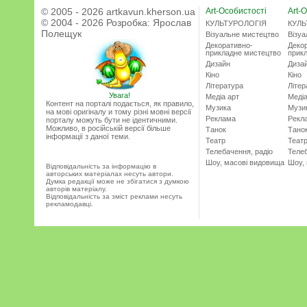
© 2005 - 2026 artkavun.kherson.ua
Art-Особистості
Art-О
© 2004 - 2026 Розробка:
Ярослав
КУЛЬТУРОЛОГІЯ
КУЛЬ
Полещук
Візуальне мистецтво
Візу
Декоративно-
Деко
прикладне мистецтво
прик
Дизайн
Диза
Кіно
Кіно
Література
Літер
Увага!
Медіа арт
Медіа
Контент на порталі подається, як правило,
Музика
Музи
на мові оригіналу и тому різні мовні версії
Реклама
Рекл
порталу можуть бути не ідентичними.
Можливо, в російській версії більше
Танок
Тано
інформації з даної теми.
Театр
Теат
Телебачення, радіо
Телеб
Шоу, масові видовища
Шоу,
Відповідальність за інформацію в
авторських матеріалах несуть автори.
Думка редакції може не збігатися з думкою
авторів матеріалу.
Відповідальність за зміст реклами несуть
рекламодавці.