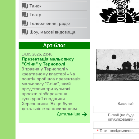
Танок
Театр
Телебачення, радіо
Шоу, масові видовища
Арт-блог
14.05.2026, 23:46
Презентація мальопису
"Стіни" у Тернополі
9 травня у Тернополі у
креативному кластері «Na
пошті» пройшла презентація
мальопису "Стіни", який
представив три культові
проєкти зі збереження
культурної спадщини
Херсонщини. Як це було:
Ваше ім'я
детальніше за посиланням.
Детальніше
E-mail (не буде
опублікований)
*
Текст повідомлення