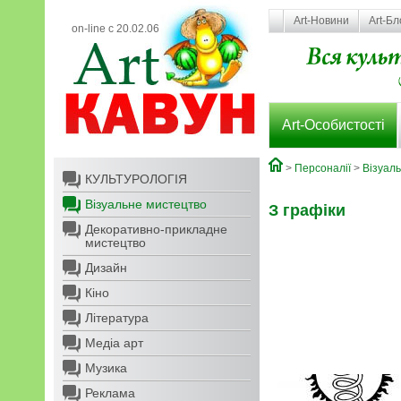
Art-Новини
Art-Бл
on-line с 20.02.06
Art-Особистості
>
Персоналії
>
Візуал
КУЛЬТУРОЛОГІЯ
Візуальне мистецтво
З графіки
Декоративно-прикладне
мистецтво
Дизайн
Кіно
Література
Медіа арт
Музика
Реклама