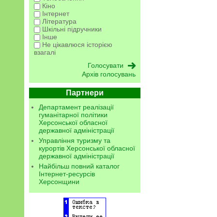
Кіно
Інтернет
Література
Шкільні підручники
Інше
Не цікавлюся історією
взагалі
Архів голосувань
Партнери
Департамент реалізації
гуманітарної політики
Херсонської обласної
державної адміністрації
Управління туризму та
курортів Херсонської обласної
державної адміністрації
Найбільш повний каталог
Інтернет-ресурсів
Херсонщини