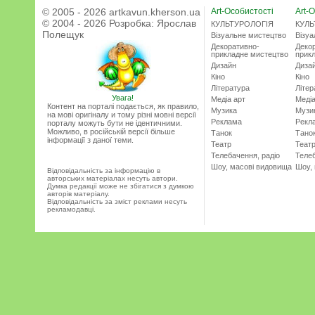
© 2005 - 2026 artkavun.kherson.ua
Art-Особистості
Art-О
© 2004 - 2026 Розробка:
Ярослав
КУЛЬТУРОЛОГІЯ
КУЛЬ
Полещук
Візуальне мистецтво
Візу
Декоративно-
Деко
прикладне мистецтво
прик
Дизайн
Диза
Кіно
Кіно
Література
Літер
Увага!
Медіа арт
Медіа
Контент на порталі подається, як правило,
Музика
Музи
на мові оригіналу и тому різні мовні версії
Реклама
Рекл
порталу можуть бути не ідентичними.
Можливо, в російській версії більше
Танок
Тано
інформації з даної теми.
Театр
Теат
Телебачення, радіо
Телеб
Шоу, масові видовища
Шоу,
Відповідальність за інформацію в
авторських матеріалах несуть автори.
Думка редакції може не збігатися з думкою
авторів матеріалу.
Відповідальність за зміст реклами несуть
рекламодавці.