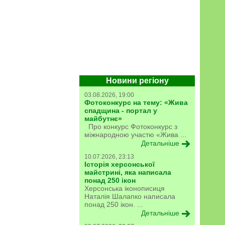
Новини регіону
03.08.2026, 19:00
Фотоконкурс на тему: «Жива
спадщина - портал у
майбутнє»
Про конкурс Фотоконкурс з
міжнародною участю «Жива ...
Детальніше
10.07.2026, 23:13
Історія херсонської
майстрині, яка написала
понад 250 ікон
Херсонська іконописиця
Наталія Шалапко написала
понад 250 ікон. ...
Детальніше