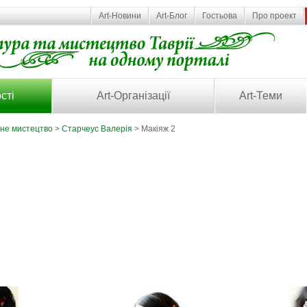
Art-Новини
Art-Блог
Гостьова
Про проект
сті
Art-Організації
Art-Теми
ьне мистецтво
>
Старчеус Валерія
> Макіяж 2