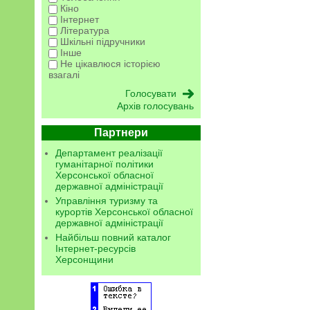
Кіно
Інтернет
Література
Шкільні підручники
Інше
Не цікавлюся історією
взагалі
Архів голосувань
Партнери
Департамент реалізації
гуманітарної політики
Херсонської обласної
державної адміністрації
Управління туризму та
курортів Херсонської обласної
державної адміністрації
Найбільш повний каталог
Інтернет-ресурсів
Херсонщини