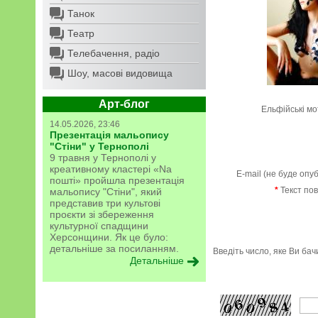
Танок
Театр
Телебачення, радіо
Шоу, масові видовища
Арт-блог
Ельфійські мо
14.05.2026, 23:46
Презентація мальопису
"Стіни" у Тернополі
9 травня у Тернополі у
креативному кластері «Na
E-mail (не буде опу
пошті» пройшла презентація
*
Текст по
мальопису "Стіни", який
представив три культові
проєкти зі збереження
культурної спадщини
Херсонщини. Як це було:
детальніше за посиланням.
Введіть число, яке Ви ба
Детальніше