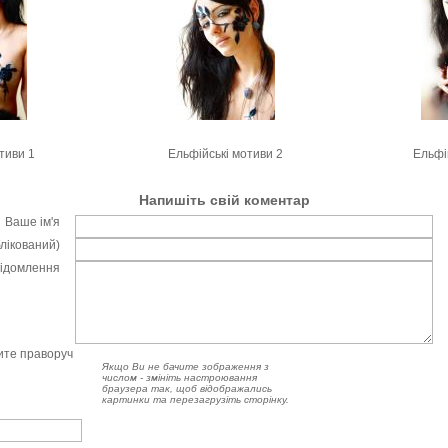
тиви 1
Ельфійські мотиви 2
Ельфі
Напишіть свій коментар
Ваше ім'я
блікований)
відомлення
чите праворуч
Якщо Ви не бачите зображення з
числом - змініть настроювання
браузера так, щоб відображались
картинки та перезагрузіть сторінку.