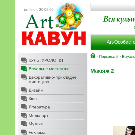
on-line с 20.02.06
Art-Особисто
>
Персоналії
>
Візуал
КУЛЬТУРОЛОГІЯ
Візуальне мистецтво
Макіяж 2
Декоративно-прикладне
мистецтво
Дизайн
Кіно
Література
Медіа арт
Музика
Реклама