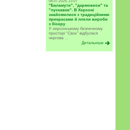
08.07.2026, 23:07
"Баламути", "дармовиси" та
"лускавки". В Херсоні
знайомилися з традиційними
прикрасами й плели вироби
з бісеру
У херсонському безпечному
просторі “Своє” відбулася
чергова ...
Детальніше