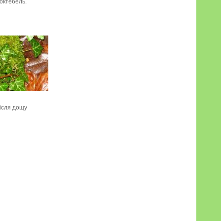
октебель.
ісля дощу