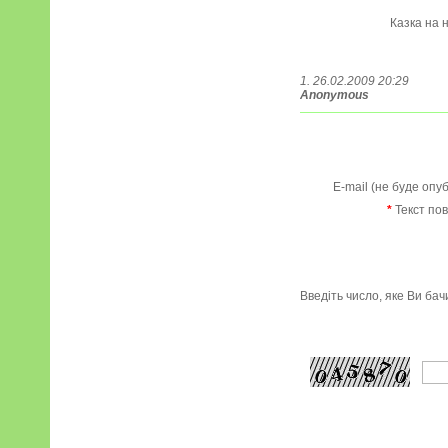
Казка на н
1. 26.02.2009 20:29
Anonymous
E-mail (не буде опу
*
Текст по
Введіть число, яке Ви ба