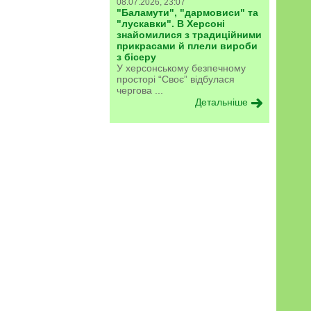
08.07.2026, 23:07
"Баламути", "дармовиси" та
"лускавки". В Херсоні
знайомилися з традиційними
прикрасами й плели вироби
з бісеру
У херсонському безпечному
просторі “Своє” відбулася
чергова ...
Детальніше