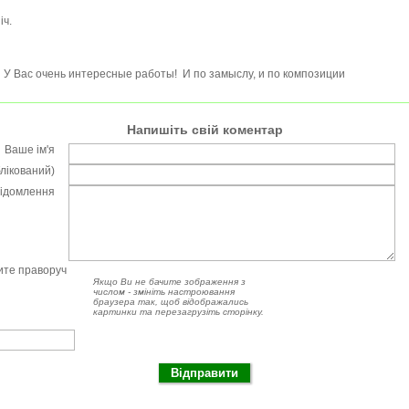
іч.
У Вас очень интересные работы! И по замыслу, и по композиции
Напишіть свій коментар
Ваше ім'я
блікований)
відомлення
чите праворуч
Якщо Ви не бачите зображення з
числом - змініть настроювання
браузера так, щоб відображались
картинки та перезагрузіть сторінку.