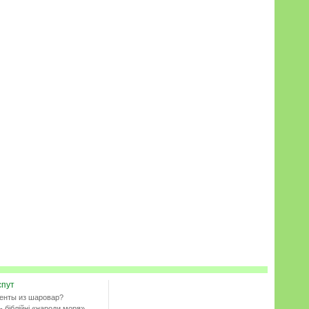
спут
енты из шаровар?
- біблійні «народи моря»