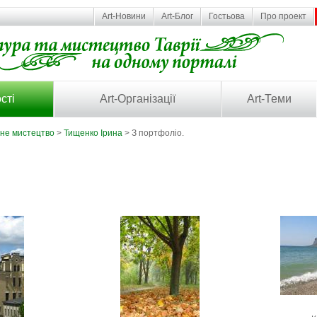
Art-Новини
Art-Блог
Гостьова
Про проект
сті
Art-Організації
Art-Теми
ьне мистецтво
>
Тищенко Ірина
> З портфоліо.