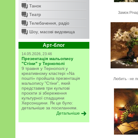
Танок
Замок Річа
Театр
Телебачення, радіо
Шоу, масові видовища
Арт-блог
14.05.2026, 23:46
Презентація мальопису
"Стіни" у Тернополі
9 травня у Тернополі у
креативному кластері «Na
пошті» пройшла презентація
Любить - не л
мальопису "Стіни", який
представив три культові
проєкти зі збереження
культурної спадщини
Херсонщини. Як це було:
детальніше за посиланням.
Детальніше