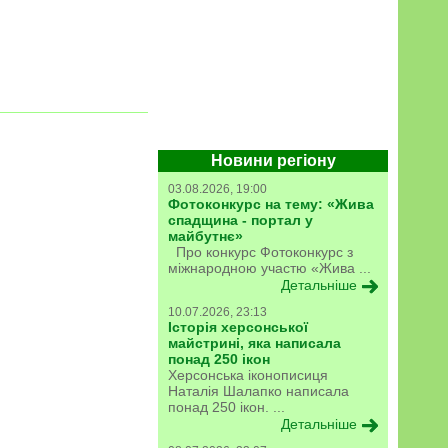
Новини регіону
03.08.2026, 19:00
Фотоконкурс на тему: «Жива
спадщина - портал у
майбутнє»
Про конкурс Фотоконкурс з
міжнародною участю «Жива ...
Детальніше
10.07.2026, 23:13
Історія херсонської
майстрині, яка написала
понад 250 ікон
Херсонська іконописиця
Наталія Шалапко написала
понад 250 ікон. ...
Детальніше