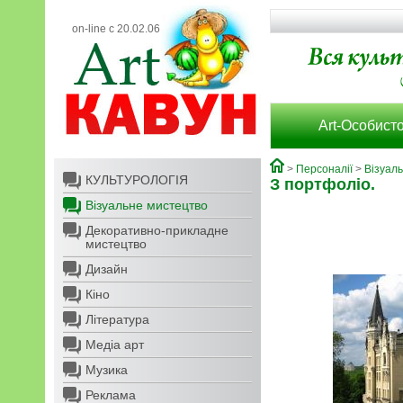
on-line с 20.02.06
Art-Особисто
>
Персоналії
>
Візуал
КУЛЬТУРОЛОГІЯ
З портфоліо.
Візуальне мистецтво
Декоративно-прикладне
мистецтво
Дизайн
Кіно
Література
Медіа арт
Музика
Реклама