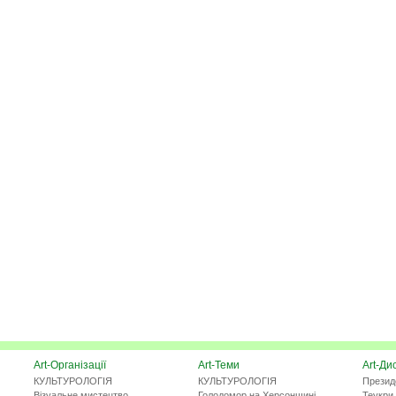
Art-Організації
Art-Теми
Art-Ди
КУЛЬТУРОЛОГІЯ
КУЛЬТУРОЛОГІЯ
Презид
Візуальне мистецтво
Голодомор на Херсонщині
Теукри 