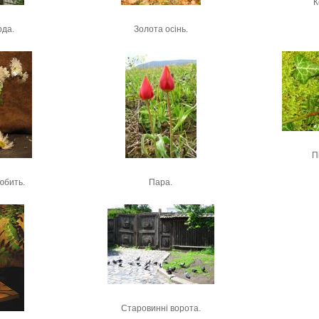
К
рда.
Золота осінь.
П
юбить.
Пара.
Старовинні ворота.