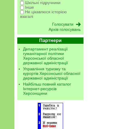
Шкільні підручники
Інше
Не цікавлюся історією
взагалі
Архів голосувань
Партнери
Департамент реалізації
гуманітарної політики
Херсонської обласної
державної адміністрації
Управління туризму та
курортів Херсонської обласної
державної адміністрації
Найбільш повний каталог
Інтернет-ресурсів
Херсонщини