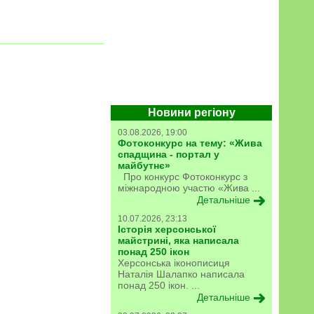
Новини регіону
03.08.2026, 19:00
Фотоконкурс на тему: «Жива
спадщина - портал у
майбутнє»
Про конкурс Фотоконкурс з
міжнародною участю «Жива ...
Детальніше
10.07.2026, 23:13
Історія херсонської
майстрині, яка написала
понад 250 ікон
Херсонська іконописиця
Наталія Шалапко написала
понад 250 ікон. ...
Детальніше