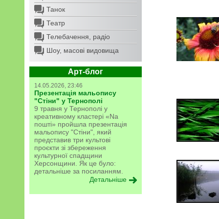
Танок
Театр
Телебачення, радіо
Шоу, масові видовища
Арт-блог
14.05.2026, 23:46
Презентація мальопису
"Стіни" у Тернополі
9 травня у Тернополі у
креативному кластері «Na
пошті» пройшла презентація
мальопису "Стіни", який
представив три культові
проєкти зі збереження
культурної спадщини
Херсонщини. Як це було:
детальніше за посиланням.
Детальніше