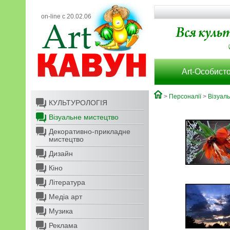
on-line с 20.02.06
Art-Особисто
>
Персоналії
>
Візуал
КУЛЬТУРОЛОГІЯ
Візуальне мистецтво
Декоративно-прикладне
мистецтво
Дизайн
Кіно
Література
Медіа арт
Музика
Реклама