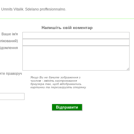
Umnits Vitalik. Sdelano proffesionnalno.
Напишіть свій коментар
Ваше ім'я
блікований)
відомлення
чите праворуч
Якщо Ви не бачите зображення з
числом - змініть настроювання
браузера так, щоб відображались
картинки та перезагрузіть сторінку.