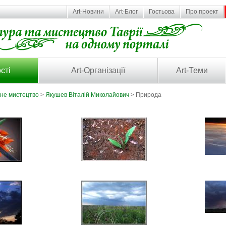
Art-Новини
Art-Блог
Гостьова
Про проект
сті
Art-Організації
Art-Теми
ьне мистецтво
>
Якушев Віталій Миколайович
> Природа