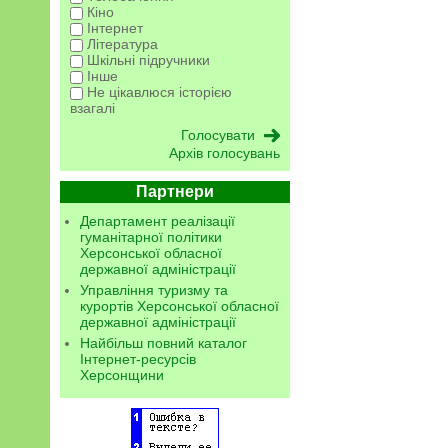
Кіно
Інтернет
Література
Шкільні підручники
Інше
Не цікавлюся історією
взагалі
Архів голосувань
Партнери
Департамент реалізації
гуманітарної політики
Херсонської обласної
державної адміністрації
Управління туризму та
курортів Херсонської обласної
державної адміністрації
Найбільш повний каталог
Інтернет-ресурсів
Херсонщини