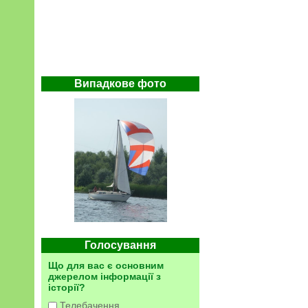
Випадкове фото
Голосування
Що для вас є основним
джерелом інформації з
історії?
Телебачення