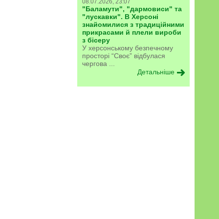
08.07.2026, 23:07
"Баламути", "дармовиси" та
"лускавки". В Херсоні
знайомилися з традиційними
прикрасами й плели вироби
з бісеру
У херсонському безпечному
просторі “Своє” відбулася
чергова ...
Детальніше