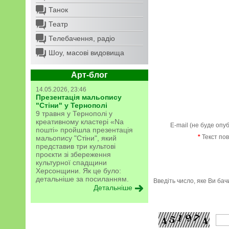
Танок
Театр
Телебачення, радіо
Шоу, масові видовища
Арт-блог
14.05.2026, 23:46
Презентація мальопису
"Стіни" у Тернополі
9 травня у Тернополі у
креативному кластері «Na
E-mail (не буде опу
пошті» пройшла презентація
*
Текст по
мальопису "Стіни", який
представив три культові
проєкти зі збереження
культурної спадщини
Херсонщини. Як це було:
детальніше за посиланням.
Введіть число, яке Ви ба
Детальніше