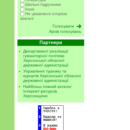
Шкільні підручники
Інше
Не цікавлюся історією
взагалі
Архів голосувань
Партнери
Департамент реалізації
гуманітарної політики
Херсонської обласної
державної адміністрації
Управління туризму та
курортів Херсонської обласної
державної адміністрації
Найбільш повний каталог
Інтернет-ресурсів
Херсонщини