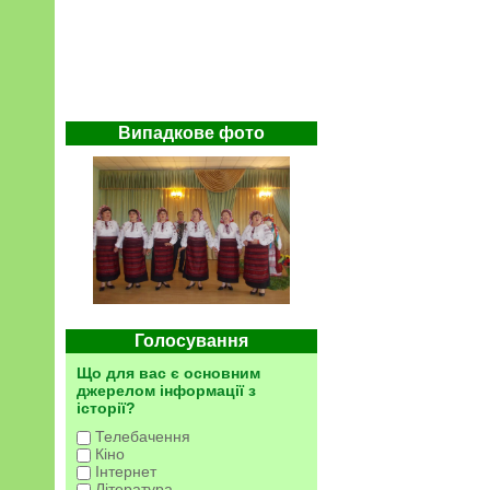
Випадкове фото
Голосування
Що для вас є основним
джерелом інформації з
історії?
Телебачення
Кіно
Інтернет
Література