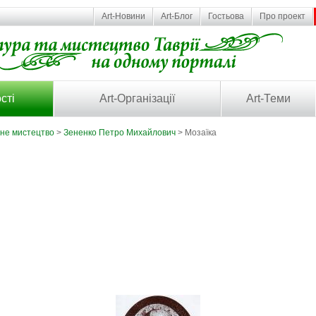
Art-Новини
Art-Блог
Гостьова
Про проект
сті
Art-Організації
Art-Теми
ьне мистецтво
>
Зененко Петро Михайлович
> Мозаїка