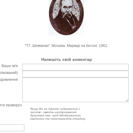
"Т.Г. Шевченко". Мозаїка. Мармур на бетоні. 1962.
Напишіть свій коментар
Ваше ім'я
блікований)
відомлення
чите праворуч
Якщо Ви не бачите зображення з
числом - змініть настроювання
браузера так, щоб відображались
картинки та перезагрузіть сторінку.