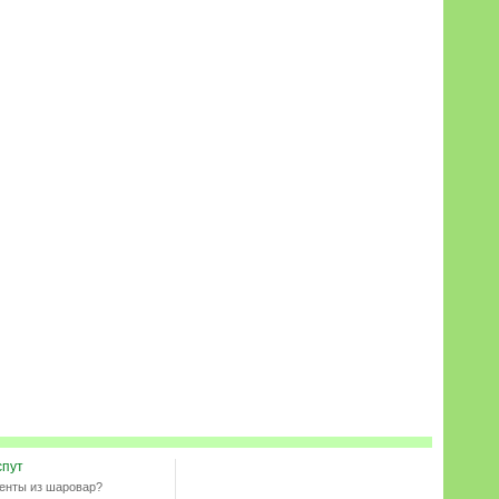
спут
енты из шаровар?