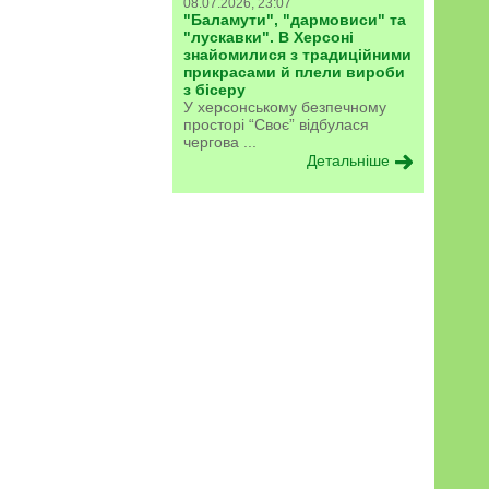
08.07.2026, 23:07
"Баламути", "дармовиси" та
"лускавки". В Херсоні
знайомилися з традиційними
прикрасами й плели вироби
з бісеру
У херсонському безпечному
просторі “Своє” відбулася
чергова ...
Детальніше