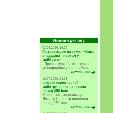
Новини регіону
03.08.2026, 19:00
Фотоконкурс на тему: «Жива
спадщина - портал у
майбутнє»
Про конкурс Фотоконкурс з
міжнародною участю «Жива ...
Детальніше
10.07.2026, 23:13
Історія херсонської
майстрині, яка написала
понад 250 ікон
Херсонська іконописиця
Наталія Шалапко написала
понад 250 ікон. ...
Детальніше