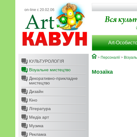
on-line с 20.02.06
Art-Особисто
>
Персоналії
>
Візуал
КУЛЬТУРОЛОГІЯ
Візуальне мистецтво
Мозаїка
Декоративно-прикладне
мистецтво
Дизайн
Кіно
Література
Медіа арт
Музика
Реклама