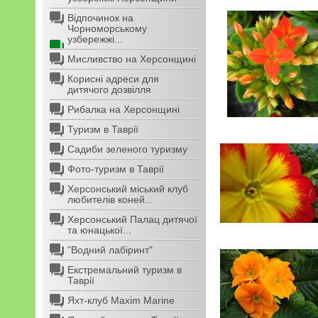
Відпочинок на
Чорноморському
узбережжі...
Мисливство на Херсонщині
Корисні адреси для
дитячого дозвілля
Рибалка на Херсонщині
Туризм в Таврії
Садиби зеленого туризму
Фото-туризм в Таврії
Херсонський міський клуб
любителів коней...
Херсонський Палац дитячої
та юнацької...
"Водний лабіринт"
Екстремальний туризм в
Таврії
Яхт-клуб Maxim Marine