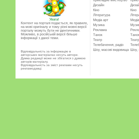
прикладне мистецтво
прик
Дизайн
Диза
Кіно
Кіно
Література
Літер
Увага!
Медіа арт
Медіа
Контент на порталі подається, як правило,
Музика
Музи
на мові оригіналу и тому різні мовні версії
Реклама
Рекл
порталу можуть бути не ідентичними.
Можливо, в російській версії більше
Танок
Тано
інформації з даної теми.
Театр
Теат
Телебачення, радіо
Телеб
Шоу, масові видовища
Шоу,
Відповідальність за інформацію в
авторських матеріалах несуть автори.
Думка редакції може не збігатися з думкою
авторів матеріалу.
Відповідальність за зміст реклами несуть
рекламодавці.