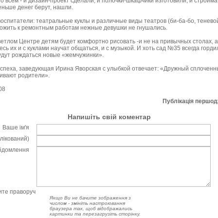
о всем - и дизайн-проект сделали, и полочки-шкафчики изготовили, и стройм
еньше денег берут, нашли.
воспитатели: театральные куклы и различные виды театров (би-ба-бо, теневой
иложить к ремонтным работам нежные девушки не гнушались.
етлом Центре детям будет комфортно рисовать -и не на привычных столах, а
сь их и с куклами научат общаться, и с музыкой. И хоть сад №35 всегда горд
будут рождаться новые «жемчужинки».
 успеха, заведующая Ирина Яворская с улыбкой отвечает: «Дружный сплоченн
ивают родители».
08
Публікація першо
Напишіть свій коментар
Ваше ім'я
блікований)
відомлення
чите праворуч
Якщо Ви не бачите зображення з
числом - змініть настроювання
браузера так, щоб відображались
картинки та перезагрузіть сторінку.