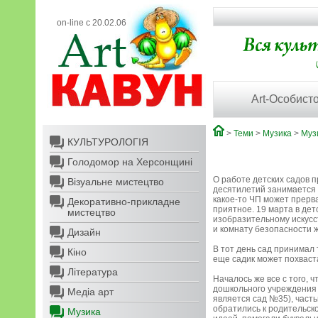
on-line с 20.02.06
Art-Особисто
>
Теми
>
Музика
>
Муз
КУЛЬТУРОЛОГІЯ
Голодомор на Херсонщині
О работе детских садов п
Візуальне мистецтво
десятилетий занимается д
какое-то ЧП может прерв
Декоративно-прикладне
приятное. 19 марта в дет
мистецтво
изобразительному искусс
и комнату безопасности 
Дизайн
В тот день сад принимал 
Кіно
еще садик может похваст
Література
Началось же все с того, 
дошкольного учреждения
Медіа арт
является сад №35), част
обратились к родительск
Музика