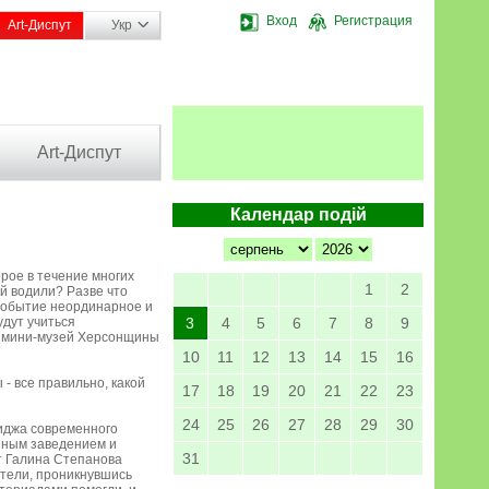
Вход
Регистрация
Art-Диспут
Укр
Art-Диспут
Календар подій
орое в течение многих
1
2
ей водили? Разве что
 событие неординарное и
удут учиться
3
4
5
6
7
8
9
ет мини-музей Херсонщины
10
11
12
13
14
15
16
 - все правильно, какой
17
18
19
20
21
22
23
24
25
26
27
28
29
30
миджа современного
нным заведением и
31
т Галина Степанова
ители, проникнувшись