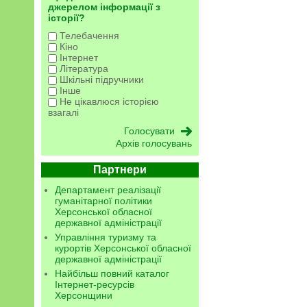
джерелом інформації з
історії?
Телебачення
Кіно
Інтернет
Література
Шкільні підручники
Інше
Не цікавлюся історією
взагалі
Архів голосувань
Партнери
Департамент реалізації
гуманітарної політики
Херсонської обласної
державної адміністрації
Управління туризму та
курортів Херсонської обласної
державної адміністрації
Найбільш повний каталог
Інтернет-ресурсів
Херсонщини