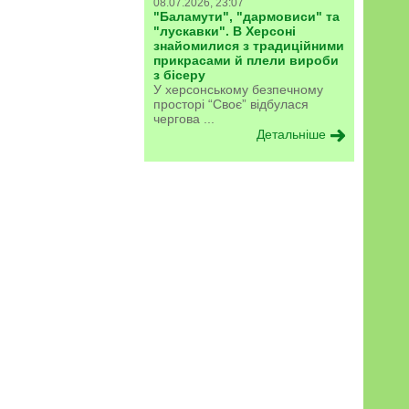
08.07.2026, 23:07
"Баламути", "дармовиси" та
"лускавки". В Херсоні
знайомилися з традиційними
прикрасами й плели вироби
з бісеру
У херсонському безпечному
просторі “Своє” відбулася
чергова ...
Детальніше