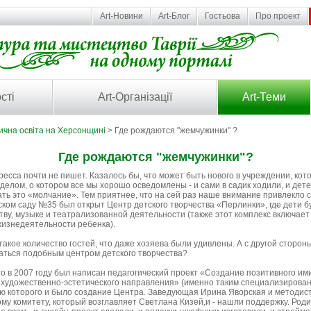
Art-Новини
Art-Блог
Гостьова
Про проект
сті
Art-Організації
Art-Теми
ична освіта на Херсонщині
> Где рождаются "жемчужинки" ?
Где рождаются "жемчужинки"?
ресса почти не пишет. Казалось бы, что может быть нового в учреждении, кот
елом, о котором все мы хорошо осведомлены - и сами в садик ходили, и дет
ать это «молчание». Тем приятнее, что на сей раз наше внимание привлекло
ском саду №35 был открыт Центр детского творчества «Перлинки», где дети б
тву, музыке и театрализованной деятельности (также этот комплекс включа
жизнедеятельности ребенка).
такое количество гостей, что даже хозяева были удивлены. А с другой стороны
аться подобным центром детского творчества?
что в 2007 году был написан педагогический проект «Создание позитивного и
 художественно-эстетического направления» (именно таким специализирова
ью которого и было создание Центра. Заведующая Ирина Яворская и методис
ому комитету, который возглавляет Светлана Кизей,и - нашли поддержку. Род