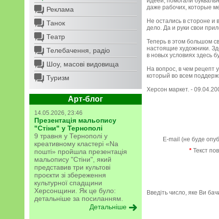
идеей, помогали буквальн
даже рабочих, которые м
Реклама
Не остались в стороне и 
Танок
дело. Да и руки свои пр
Театр
Теперь в этом большом св
настоящие художники. Зде
Телебачення, радіо
в новых условиях здесь 
Шоу, масові видовища
На вопрос, в чем рецепт
который во всем поддерж
Туризм
Херсон маркет. - 09.04.20
Арт-блог
14.05.2026, 23:46
Презентація мальопису
"Стіни" у Тернополі
9 травня у Тернополі у
E-mail (не буде опу
креативному кластері «Na
*
Текст по
пошті» пройшла презентація
мальопису "Стіни", який
представив три культові
проєкти зі збереження
культурної спадщини
Херсонщини. Як це було:
Введіть число, яке Ви ба
детальніше за посиланням.
Детальніше