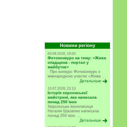
Новини регіону
03.08.2026, 19:00
Фотоконкурс на тему: «Жива
спадщина - портал у
майбутнє»
Про конкурс Фотоконкурс з
міжнародною участю «Жива ...
Детальніше
10.07.2026, 23:13
Історія херсонської
майстрині, яка написала
понад 250 ікон
Херсонська іконописиця
Наталія Шалапко написала
понад 250 ікон. ...
Детальніше