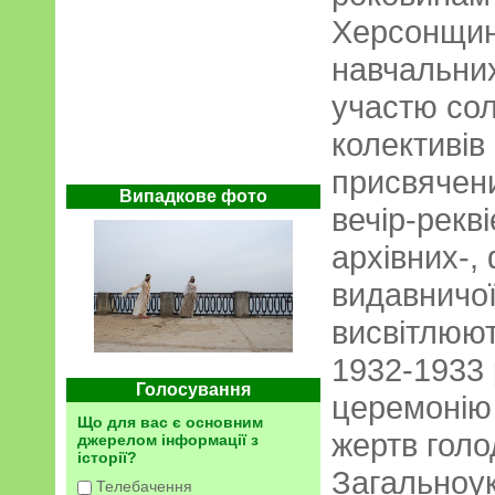
Херсонщині
навчальних
участю сол
колективів
присвячени
Випадкове фото
вечір-рекв
архівних-, 
видавничої 
висвітлюют
1932-1933 р
Голосування
церемонію
Що для вас є основним
жертв голо
джерелом інформації з
історії?
Загальноук
Телебачення