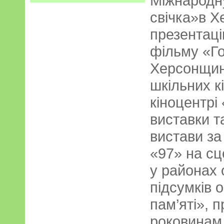
Міжнародн
свічка»в Х
презентац
фільму «Г
Херсонщині
шкільних к
кіноцентрі
виставки т
вистави за
«97» на сц
у районах 
підсумків о
пам’яті», 
роковинам