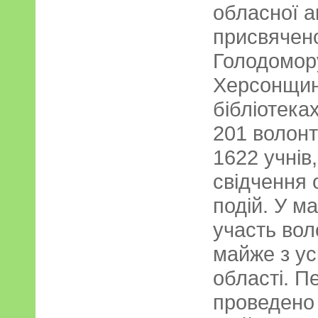
обласної ак
присвячен
Голодомору
Херсонщині
бібліотека
201 волонт
1622 учнів
свідчення 
подій. У м
участь вол
майже з усі
області. П
проведено 