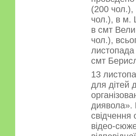
(200 чол.)
чол.), в м.
в смт Вели
чол.), всьо
листопада 
смт Берис
13 листопа
для дітей 
організова
диявола». 
свідчення 
відео-сюже