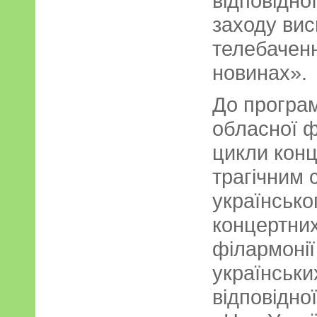
відповідно
заходу вис
телебаченн
новинах».
До програм
обласної ф
цикли конц
трагічним с
українсько
концертних
філармонії
українськи
відповідно