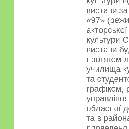
культури в
вистави за
«97» (режи
акторської
культури С
вистави бу
протягом л
училища ку
та студентс
графіком, 
управління
обласної д
та в район
проведено 