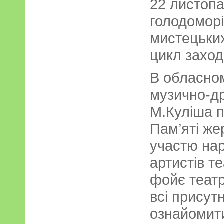
22 листопа
голодоморі
мистецьки
цикл заход
В обласно
музично-др
М.Куліша 
Пам’яті же
участю на
артистів те
фойє театр
всі присут
ознайомити