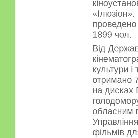
кіноустано
«Ілюзіон».
проведено 
1899 чол.
Від Держа
кінематогр
культури і
отримано 7
на дисках
голодомор
обласним 
Управління
фільмів д