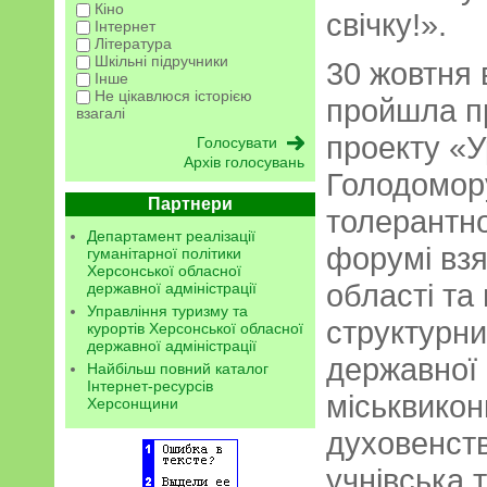
Кіно
свічку!».
Інтернет
Література
Шкільні підручники
30 жовтня
Інше
Не цікавлюся історією
пройшла п
взагалі
проекту «У
Архів голосувань
Голодомор
Партнери
толерантно
Департамент реалізації
форумі взя
гуманітарної політики
Херсонської обласної
області та
державної адміністрації
Управління туризму та
структурни
курортів Херсонської обласної
державної адміністрації
державної 
Найбільш повний каталог
Інтернет-ресурсів
міськвикон
Херсонщини
духовенств
учнівська 