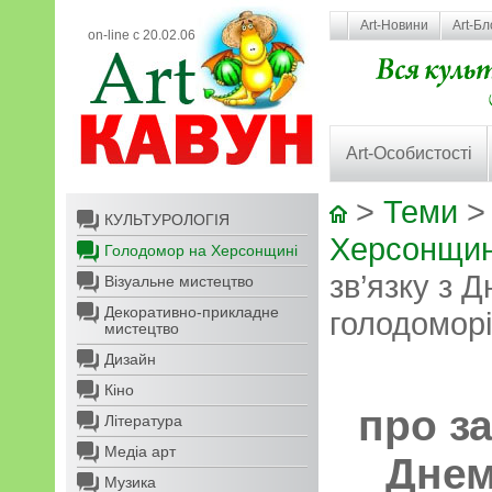
Art-Новини
Art-Бл
on-line с 20.02.06
Art-Особистості
>
Теми
КУЛЬТУРОЛОГІЯ
Херсонщин
Голодомор на Херсонщині
зв’язку з 
Візуальне мистецтво
Декоративно-прикладне
голодомор
мистецтво
Дизайн
Кіно
про за
Література
Медіа арт
Днем
Музика