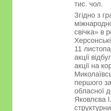
тис. чол.
Згідно з г
міжнародно
свічка» в р
Херсонські
11 листопа
акції відбу
акції на ко
Миколаївсь
першого за
обласної д
Яковлєва І.
структурни