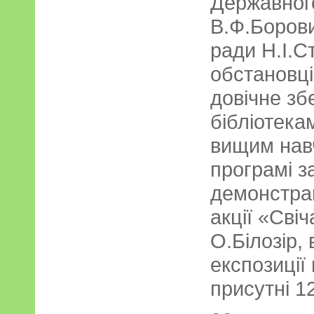
Державного
В.Ф.Борови
ради Н.І.С
обстановці
довічне з
бібліотека
вищим нав
програмі з
демонстрац
акції «Свіч
О.Білозір,
експозиції
присутні 1