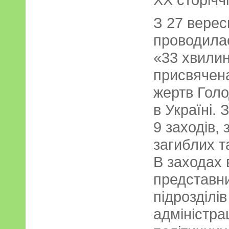
З 27 вере
проводилас
«33 хвилин
присвячен
жертв Голо
в Україні.
9 заходів,
загиблих т
В заходах 
представни
підрозділі
адміністра