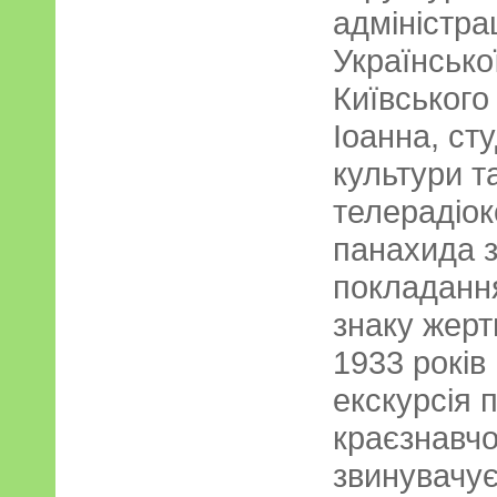
адміністра
Українсько
Київського
Іоанна, ст
культури т
телерадіок
панахида 
покладання
знаку жер
1933 років
екскурсія 
краєзнавч
звинувачує