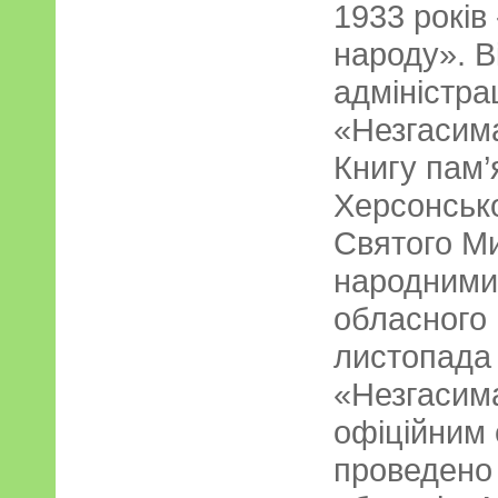
1933 років
народу». В
адміністрац
«Незгасим
Книгу пам’
Херсонсько
Святого М
народними
обласного 
листопада 
«Незгасима
офіційним
проведено 