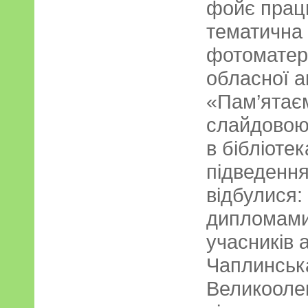
фойє прац
тематична 
фотоматері
обласної ак
«Пам’ятаєм
слайдовою 
в бібліотек
підведення 
відбулися:
дипломами
учасників а
Чаплинськ
Великооле