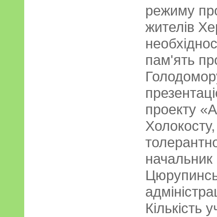
режиму про
жителів Хе
необхіднос
пам'ять пр
Голодомору
презентац
проекту «А
Холокосту
толерантно
начальник 
Цюрупинсь
адміністра
Кількість у