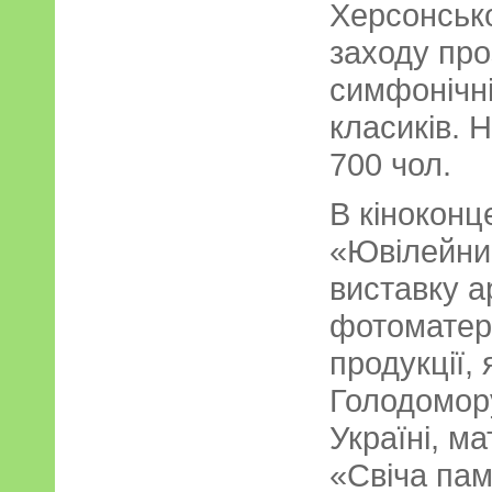
Херсонсько
заходу про
симфонічні
класиків. 
700 чол.
В кіноконц
«Ювілейни
виставку а
фотоматері
продукції, 
Голодомору
Україні, ма
«Свіча пам