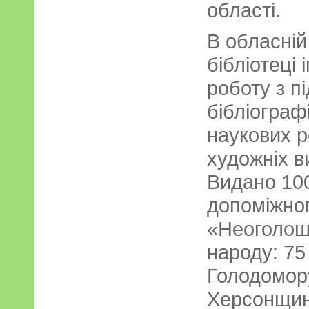
області.
В обласній
бібліотеці
роботу з п
бібліограф
наукових р
художніх в
Видано 100
допоміжно
«Неоголоше
народу: 75
Голодомору
Херсонщин