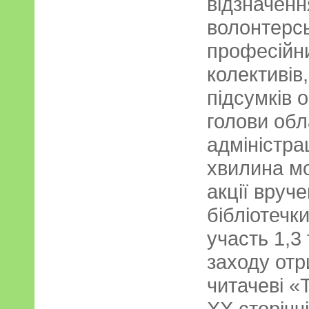
відзначен
волонтерсь
професійн
колективів
підсумків о
голови обл
адміністра
хвилина мо
акції вруч
бібліотечки
участь 1,3
заходу отр
читачеві «
ХХ сторіччі