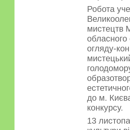
Робота уче
Великооле
мистецтв 
обласного 
огляду-кон
мистецький
голодомору
образотвор
естетично
до м. Києва
конкурсу.
13 листопа