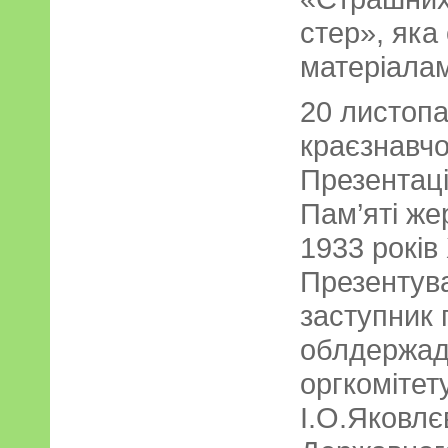
стер», як
матеріалам
20 листоп
краєзнавчо
Презентаці
Пам’яті же
1933 років
Презентув
заступник 
облдержадм
оргкомітет
І.О.Яковлє