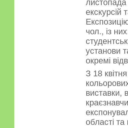
листопада
екскурсій 
Експозицію
чол., із ни
студентськ
установи та
окремі відв
З 18 квітн
кольорових
виставки, 
краєзнавч
експонувал
області та