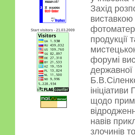
Захід роз
виставкою 
фотоматері
Start visitors - 21.03.2009
продукції 
мистецько
форумі вис
державної 
Б.В.Сіленк
ініціативи
щодо прими
відродженн
навів прик
злочинів т