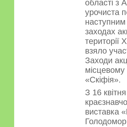
області з 
урочиста 
наступним 
заходах ак
території 
взяло учас
Заходи акц
місцевому 
«Скіфія».
З 16 квітн
краєзнавч
виставка 
Голодомор 