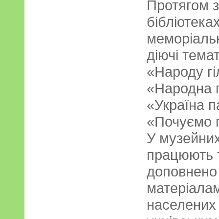
Протягом з
бібліотека
меморіальн
діючі тема
«Народу гі
«Народна п
«Україна п
«Почуємо г
У музейних
працюють т
доповнено
матеріалам
населених 