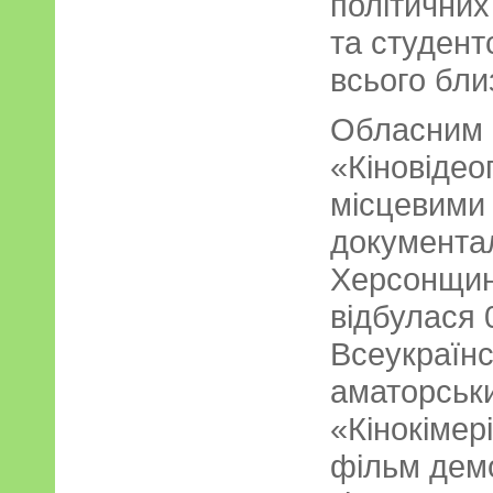
політичних 
та студент
всього бли
Обласним 
«Кіновідео
місцевими
документа
Херсонщині
відбулася 
Всеукраїн
аматорськи
«Кінокімер
фільм дем