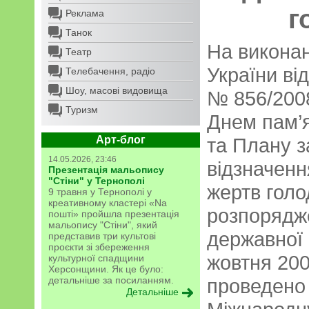
г
Реклама
Танок
На викона
Театр
України ві
Телебачення, радіо
Шоу, масові видовища
№ 856/2008
Туризм
Днем пам’я
Арт-блог
та Плану за
14.05.2026, 23:46
відзначенн
Презентація мальопису
"Стіни" у Тернополі
жертв голо
9 травня у Тернополі у
креативному кластері «Na
розпорядж
пошті» пройшла презентація
мальопису "Стіни", який
державної 
представив три культові
проєкти зі збереження
жовтня 20
культурної спадщини
Херсонщини. Як це було:
детальніше за посиланням.
проведено 
Детальніше