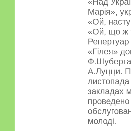
«Над Укра
Марія», укр
«Ой, насту
«Ой, що ж 
Репертуар
«Гілея» д
Ф.Шуберта,
А.Луцци. П
листопада 
закладах м
проведено 
обслугован
молоді.