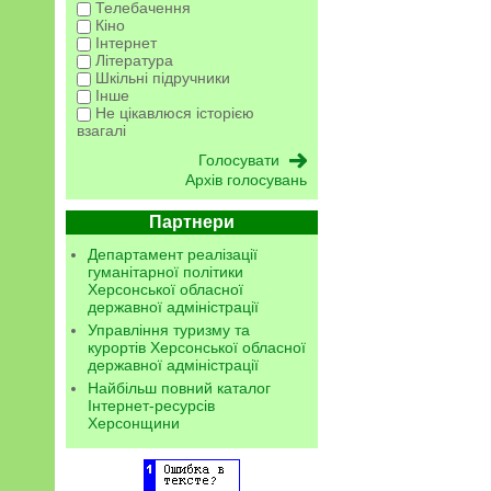
Телебачення
Кіно
Інтернет
Література
Шкільні підручники
Інше
Не цікавлюся історією
взагалі
Архів голосувань
Партнери
Департамент реалізації
гуманітарної політики
Херсонської обласної
державної адміністрації
Управління туризму та
курортів Херсонської обласної
державної адміністрації
Найбільш повний каталог
Інтернет-ресурсів
Херсонщини