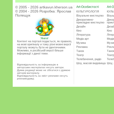
© 2005 - 2026 artkavun.kherson.ua
Art-Особистості
Art-О
© 2004 - 2026 Розробка:
Ярослав
КУЛЬТУРОЛОГІЯ
КУЛЬ
Полещук
Візуальне мистецтво
Візу
Декоративно-
Деко
прикладне мистецтво
прик
Дизайн
Диза
Кіно
Кіно
Література
Літер
Увага!
Медіа арт
Медіа
Контент на порталі подається, як правило,
Музика
Музи
на мові оригіналу и тому різні мовні версії
Реклама
Рекл
порталу можуть бути не ідентичними.
Можливо, в російській версії більше
Танок
Тано
інформації з даної теми.
Театр
Теат
Телебачення, радіо
Телеб
Шоу, масові видовища
Шоу,
Відповідальність за інформацію в
авторських матеріалах несуть автори.
Думка редакції може не збігатися з думкою
авторів матеріалу.
Відповідальність за зміст реклами несуть
рекламодавці.