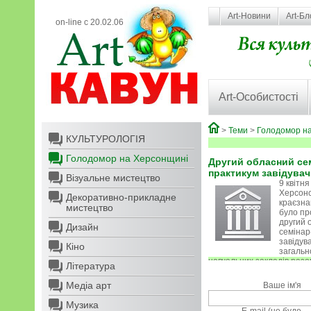
Art-Новини
Art-Бл
on-line с 20.02.06
Art-Особистості
>
Теми
>
Голодомор н
КУЛЬТУРОЛОГІЯ
Голодомор на Херсонщині
Другий обласний се
практикум завідувач
Візуальне мистецтво
9 квітня
Херсон
Декоративно-прикладне
краєзна
мистецтво
було пр
другий 
Дизайн
семінар
завідува
Кіно
загальн
навчальних закладів разо
Література
Херсонським обласним цен
Медіа арт
Ваше ім'я
Музика