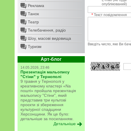
E-mail (не буде
опублікований)
Реклама
Танок
*
Текст повідомлення
Театр
Телебачення, радіо
Шоу, масові видовища
Введіть число, яке Ви ба
Туризм
Арт-блог
14.05.2026, 23:46
Презентація мальопису
"Стіни" у Тернополі
9 травня у Тернополі у
креативному кластері «Na
пошті» пройшла презентація
мальопису "Стіни", який
представив три культові
проєкти зі збереження
культурної спадщини
Херсонщини. Як це було:
детальніше за посиланням.
Детальніше