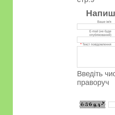
Напиші
Ваше ім'я
E-mail (не буде
опублікований)
*
Текст повідомлення
Введіть чи
праворуч