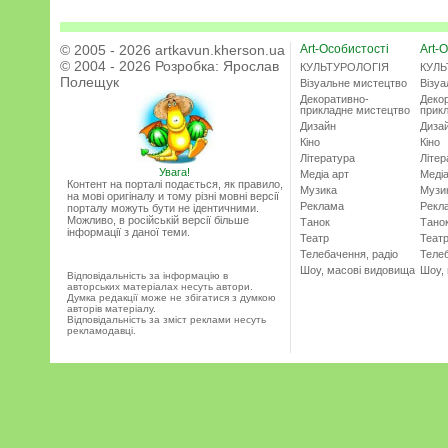
© 2005 - 2026 artkavun.kherson.ua
Art-Особистості
Art-О
© 2004 - 2026 Розробка:
Ярослав
КУЛЬТУРОЛОГІЯ
КУЛЬ
Полещук
Візуальне мистецтво
Візу
Декоративно-
Деко
прикладне мистецтво
прик
Дизайн
Диза
Кіно
Кіно
Література
Літер
Увага!
Медіа арт
Медіа
Контент на порталі подається, як правило,
Музика
Музи
на мові оригіналу и тому різні мовні версії
Реклама
Рекл
порталу можуть бути не ідентичними.
Можливо, в російській версії більше
Танок
Тано
інформації з даної теми.
Театр
Теат
Телебачення, радіо
Телеб
Шоу, масові видовища
Шоу,
Відповідальність за інформацію в
авторських матеріалах несуть автори.
Думка редакції може не збігатися з думкою
авторів матеріалу.
Відповідальність за зміст реклами несуть
рекламодавці.