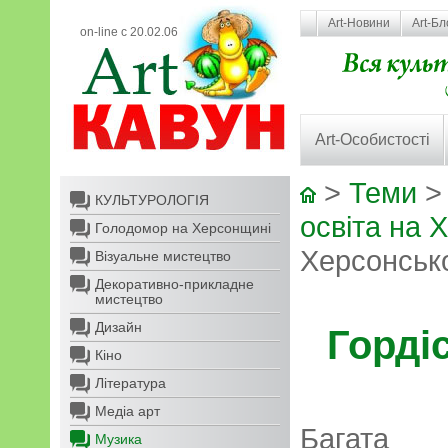
Art-Новини
Art-Бл
on-line с 20.02.06
Art-Особистості
>
Теми
КУЛЬТУРОЛОГІЯ
освіта на 
Голодомор на Херсонщині
Херсонсько
Візуальне мистецтво
Декоративно-прикладне
мистецтво
Дизайн
Горді
Кіно
Література
Медіа арт
Багата 
Музика