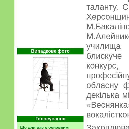
таланту. 
Херсонщин
М.Бакалі
М.Алейни
училища
Випадкове фото
блискуч
конкурс
професій
обласну ф
декілька м
«Веснянка»
вокалістко
Голосування
Захоплюва
Що для вас є основним