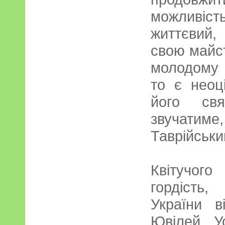
можливі
життєвий
свою майст
молодому 
то є неоц
його св
звучатиме,
Таврійськи
Квітучог
гордість
України в
Ювілей. У