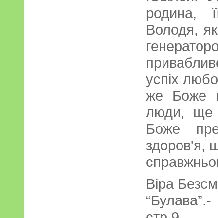
родина, 
Володя, я
генера
привабливо
успіх любо
же Боже г
люди, ще 
Боже пре
здоров'я, 
справжньог
Віра Безс
“Булава”.-
стр.9