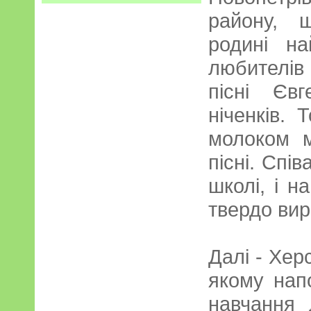
району, 
родині н
любителів
пісні Єв
ніченків. 
молоком м
пісні. Спів
школі, і н
твердо вир
Далі - Хер
якому нап
навчання 