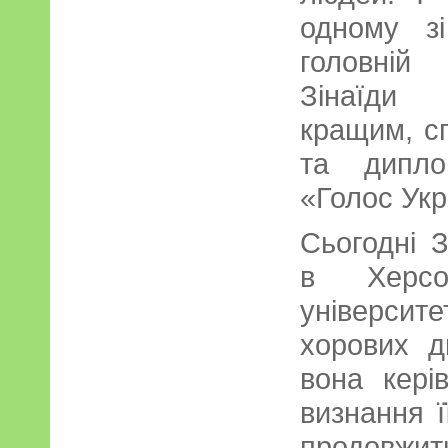
одному зі
головній
Зінаїди 
кращим, сп
та дипло
«Голос Укр
Сьогодні 
в Херсо
університе
хорових д
вона кері
визнання ї
продовж