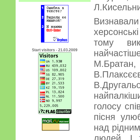
Л.Кисельни
Визнавал
херсонськ
тому вик
Start visitors - 21.03.2009
найчасті
М.Братан
В.Плакс
В.Друга
найпалкі
голосу спі
пісня улю
над рідни
людей. І