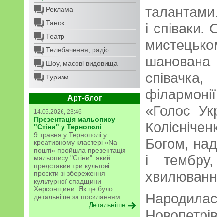
талантами.
Реклама
Танок
і співаки.
Театр
мистець
Телебачення, радіо
шанована
Шоу, масові видовища
співачка
Туризм
філармон
Арт-блог
«Голос Ук
14.05.2026, 23:46
Презентація мальопису
Коліснічен
"Стіни" у Тернополі
9 травня у Тернополі у
Богом, на
креативному кластері «Na
пошті» пройшла презентація
і тембру
мальопису "Стіни", який
представив три культові
хвилювання
проєкти зі збереження
культурної спадщини
Херсонщини. Як це було:
Народила
детальніше за посиланням.
Детальніше
Новопетр