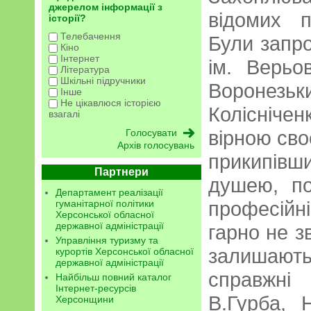
джерелом інформації з
відомих п
історії?
Телебачення
Були запро
Кіно
Інтернет
ім. Верьо
Література
Шкільні підручники
Воронезьк
Інше
Не цікавлюся історією
Колісніче
взагалі
вірною сво
Архів голосувань
прикипівш
Партнери
душею, по
Департамент реалізації
професійні
гуманітарної політики
Херсонської обласної
державної адміністрації
гарно не з
Управління туризму та
залишаютьс
курортів Херсонської обласної
державної адміністрації
справжні
Найбільш повний каталог
Інтернет-ресурсів
В.Гурба, 
Херсонщини