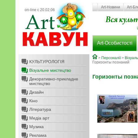
Art-Новини
Art-Бл
on-line с 20.02.06
Art-Особистості
>
Персоналії
>
Візуал
КУЛЬТУРОЛОГІЯ
Горизонты познаний
Візуальне мистецтво
Горизонты позн
Декоративно-прикладне
мистецтво
Дизайн
Кіно
Література
Медіа арт
Музика
Реклама