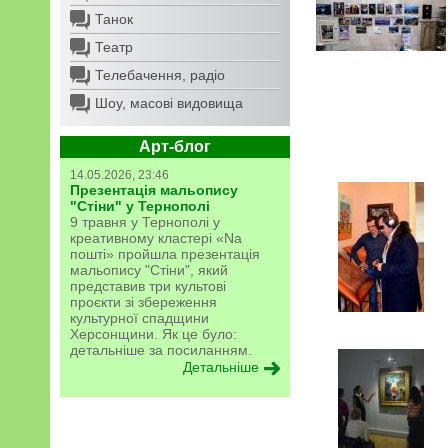
Танок
Театр
Телебачення, радіо
Шоу, масові видовища
Арт-блог
14.05.2026, 23:46
Презентація мальопису
"Стіни" у Тернополі
9 травня у Тернополі у
креативному кластері «Na
пошті» пройшла презентація
мальопису "Стіни", який
представив три культові
проєкти зі збереження
культурної спадщини
Херсонщини. Як це було:
детальніше за посиланням.
Детальніше