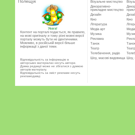
Полещук
Візуальне мистецтво
Візу
Декоративно-
Деко
прикладне мистецтво
прик
Дизайн
Диза
Кіно
Кіно
Література
Літер
Увага!
Медіа арт
Медіа
Контент на порталі подається, як правило,
Музика
Музи
на мові оригіналу и тому різні мовні версії
Реклама
Рекл
порталу можуть бути не ідентичними.
Можливо, в російській версії більше
Танок
Тано
інформації з даної теми.
Театр
Теат
Телебачення, радіо
Телеб
Шоу, масові видовища
Шоу,
Відповідальність за інформацію в
авторських матеріалах несуть автори.
Думка редакції може не збігатися з думкою
авторів матеріалу.
Відповідальність за зміст реклами несуть
рекламодавці.