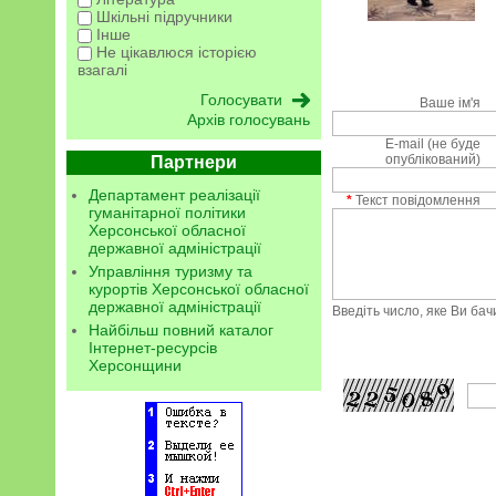
Шкільні підручники
Інше
Не цікавлюся історією
взагалі
Ваше ім'я
Архів голосувань
E-mail (не буде
опублікований)
Партнери
Департамент реалізації
*
Текст повідомлення
гуманітарної політики
Херсонської обласної
державної адміністрації
Управління туризму та
курортів Херсонської обласної
державної адміністрації
Введіть число, яке Ви ба
Найбільш повний каталог
Інтернет-ресурсів
Херсонщини