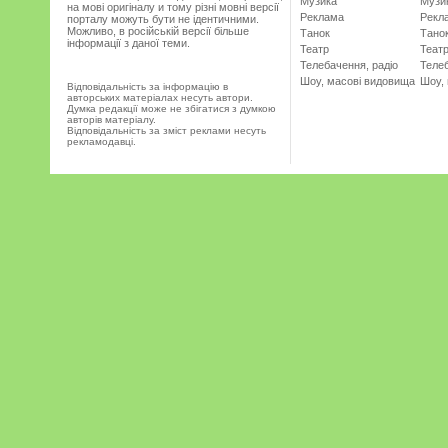
Музика
Музи
на мові оригіналу и тому різні мовні версії
Реклама
Рекл
порталу можуть бути не ідентичними.
Можливо, в російській версії більше
Танок
Тано
інформації з даної теми.
Театр
Теат
Телебачення, радіо
Телеб
Шоу, масові видовища
Шоу,
Відповідальність за інформацію в
авторських матеріалах несуть автори.
Думка редакції може не збігатися з думкою
авторів матеріалу.
Відповідальність за зміст реклами несуть
рекламодавці.