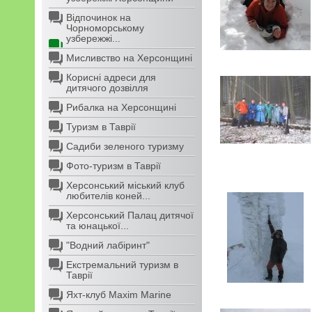
Відпочинок на
Чорноморському
узбережжі...
Мисливство на Херсонщині
Корисні адреси для
дитячого дозвілля
Рибалка на Херсонщині
Туризм в Таврії
Садиби зеленого туризму
Фото-туризм в Таврії
Херсонський міський клуб
любителів коней...
Херсонський Палац дитячої
та юнацької...
"Водний лабіринт"
Екстремальний туризм в
Таврії
Яхт-клуб Maxim Marine