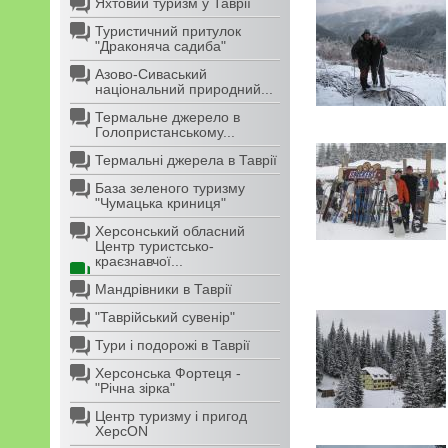
Яхтовий туризм у Таврії
Туристичний притулок
"Драконяча садиба"
Азово-Сиваський
національний природний...
Термальне джерело в
Голопристанському...
Термальні джерела в Таврії
База зеленого туризму
"Чумацька криниця"
Херсонський обласний
Центр туристсько-
краєзнавчої...
Мандрівники в Таврії
"Таврійський сувенір"
Тури і подорожі в Таврії
Херсонська Фортеця -
"Річна зірка"
Центр туризму і пригод
ХерсON