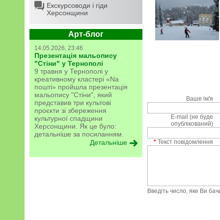
Екскурсоводи і гіди
Херсонщини
Арт-блог
14.05.2026, 23:46
Презентація мальопису
"Стіни" у Тернополі
9 травня у Тернополі у
креативному кластері «Na
пошті» пройшла презентація
мальопису "Стіни", який
Ваше ім'я
представив три культові
проєкти зі збереження
E-mail (не буде
культурної спадщини
опублікований)
Херсонщини. Як це було:
детальніше за посиланням.
Детальніше
*
Текст повідомлення
Введіть число, яке Ви ба