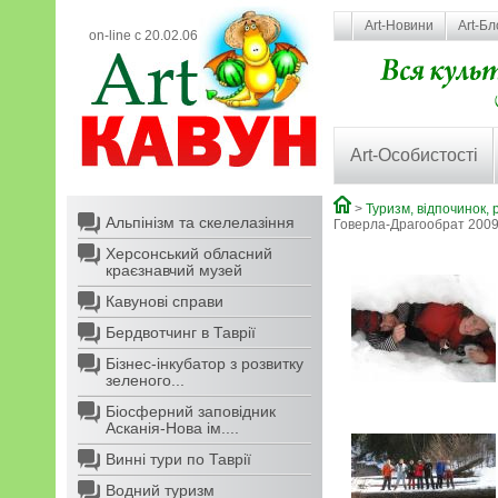
Art-Новини
Art-Бл
on-line с 20.02.06
Art-Особистості
>
Туризм, відпочинок, 
Альпінізм та скелелазіння
Говерла-Драгообрат 200
Херсонський обласний
краєзнавчий музей
Кавунові справи
Бердвотчинг в Таврії
Бізнес-інкубатор з розвитку
зеленого...
Біосферний заповідник
Асканія-Нова ім....
Винні тури по Таврії
Водний туризм