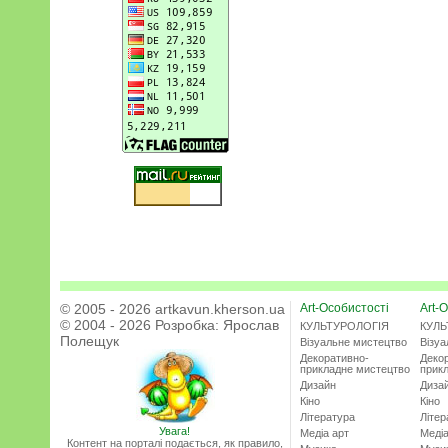
© 2005 - 2026 artkavun.kherson.ua
Art-Особистості
Art-О
© 2004 - 2026 Розробка:
Ярослав
КУЛЬТУРОЛОГІЯ
КУЛЬ
Полещук
Візуальне мистецтво
Візу
Декоративно-
Деко
прикладне мистецтво
прик
Дизайн
Диза
Кіно
Кіно
Література
Літер
Увага!
Медіа арт
Медіа
Контент на порталі подається, як правило,