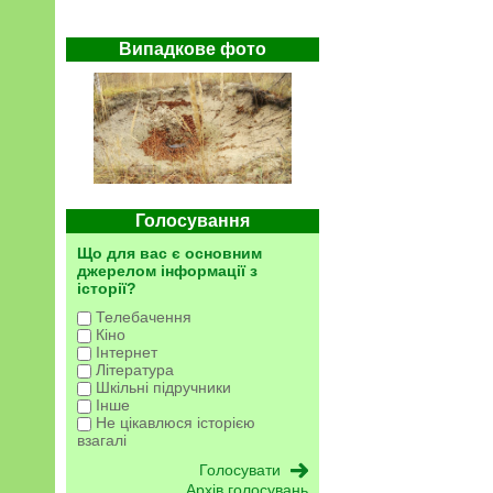
Випадкове фото
Голосування
Що для вас є основним
джерелом інформації з
історії?
Телебачення
Кіно
Інтернет
Література
Шкільні підручники
Інше
Не цікавлюся історією
взагалі
Архів голосувань