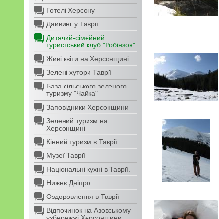
Готелі Херсону
Дайвинг у Таврії
Дитячий-сімейний
туристський клуб "Робінзон"
Живі квіти на Херсонщині
Зелені хутори Таврії
База сільського зеленого
туризму "Чайка"
Заповідники Херсонщини
Зелений туризм на
Херсонщині
Кінний туризм в Таврії
Музеї Таврії
Національні кухні в Таврії.
Нижнє Дніпро
Оздоровлення в Таврії
Відпочинок на Азовському
узбережжі Херсонщини