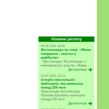
Новини регіону
03.08.2026, 19:00
Фотоконкурс на тему: «Жива
спадщина - портал у
майбутнє»
Про конкурс Фотоконкурс з
міжнародною участю «Жива ...
Детальніше
10.07.2026, 23:13
Історія херсонської
майстрині, яка написала
понад 250 ікон
Херсонська іконописиця
Наталія Шалапко написала
понад 250 ікон. ...
Детальніше