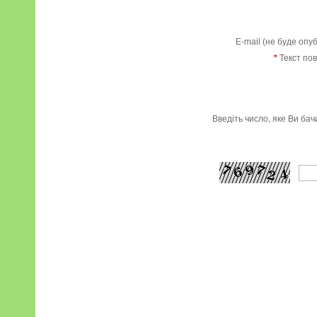
E-mail (не буде опу
*
Текст по
Введіть число, яке Ви ба