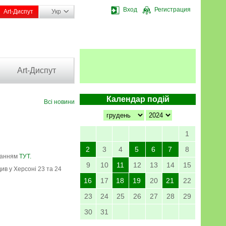
Вход
Регистрация
Art-Диспут
Укр
Art-Диспут
Календар подій
Всі новини
1
2
3
4
5
6
7
8
иланням
ТУТ.
9
10
11
12
13
14
15
ив у Херсоні 23 та 24
16
17
18
19
20
21
22
23
24
25
26
27
28
29
30
31