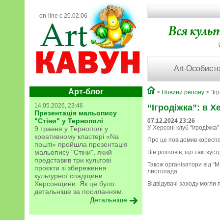
on-line с 20.02.06
Art-Особисто
Арт-блог
>
Новини регіону
> “Іг
14.05.2026, 23:46
“Ігродіжка”: в 
Презентація мальопису
"Стіни" у Тернополі
07.12.2024 23:26
У Херсоні клуб “Ігродіжка
9 травня у Тернополі у
креативному кластері «Na
Про це повідомив коресп
пошті» пройшла презентація
мальопису "Стіни", який
Він розповів, що такі зу
представив три культові
Також організатори від “М
проєкти зі збереження
листопада.
культурної спадщини
Херсонщини. Як це було:
Відвідувачі заходу могли п
детальніше за посиланням.
Детальніше