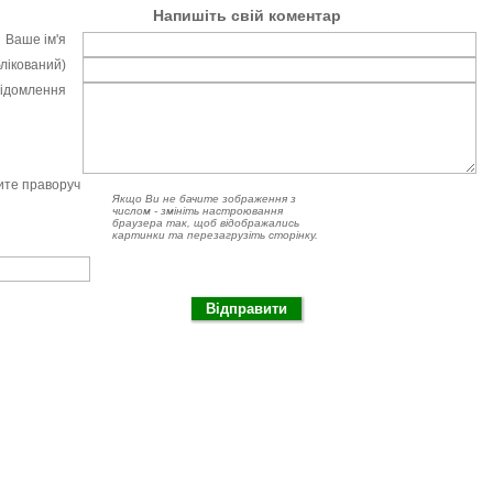
Напишіть свій коментар
Ваше ім'я
блікований)
відомлення
чите праворуч
Якщо Ви не бачите зображення з
числом - змініть настроювання
браузера так, щоб відображались
картинки та перезагрузіть сторінку.