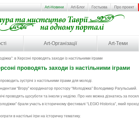
Art-Новини
Art-Блог
Гостьова
Про проект
сті
Art-Організації
Art-Теми
родіжка”: в Херсоні проводять заходи із настільними іграми
Херсоні проводять заходи із настільними іграми
” проводить зустрічі з настільними іграми для молоді.
ондентам “Вгору” координатор простору “Молодіжка” Володимир Рагульський.
стрічі проводять щосуботи та інколи у неділю. Про них можна дізнатись за пос
олодіжки” брали участь в історичному фестивалі “LEGIO Historica”, який проход
ограти в настільні ігри на історичну тематику.