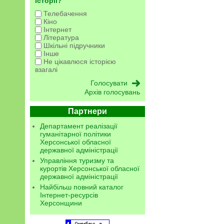
історії?
Телебачення
Кіно
Інтернет
Література
Шкільні підручники
Інше
Не цікавлюся історією
взагалі
Архів голосувань
Партнери
Департамент реалізації
гуманітарної політики
Херсонської обласної
державної адміністрації
Управління туризму та
курортів Херсонської обласної
державної адміністрації
Найбільш повний каталог
Інтернет-ресурсів
Херсонщини