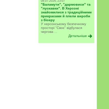
08.07.2026, 23:07
"Баламути", "дармовиси" та
"лускавки". В Херсоні
знайомилися з традиційними
прикрасами й плели вироби
з бісеру
У херсонському безпечному
просторі “Своє” відбулася
чергова ...
Детальніше