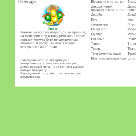
Полещук
Візуальне мистецтво
Візу
Декоративно-
Деко
прикладне мистецтво
прик
Дизайн
Диза
Кіно
Кіно
Література
Літер
Увага!
Медіа арт
Медіа
Контент на порталі подається, як правило,
Музика
Музи
на мові оригіналу и тому різні мовні версії
Реклама
Рекл
порталу можуть бути не ідентичними.
Можливо, в російській версії більше
Танок
Тано
інформації з даної теми.
Театр
Теат
Телебачення, радіо
Телеб
Шоу, масові видовища
Шоу,
Відповідальність за інформацію в
авторських матеріалах несуть автори.
Думка редакції може не збігатися з думкою
авторів матеріалу.
Відповідальність за зміст реклами несуть
рекламодавці.