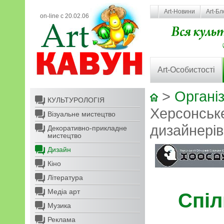
Art-Новини
Art-Бл
on-line с 20.02.06
Art-Особистості
>
Організ
КУЛЬТУРОЛОГІЯ
Херсонське
Візуальне мистецтво
дизайнерів
Декоративно-прикладне
мистецтво
Дизайн
Кіно
Література
Медіа арт
Спіл
Музика
Реклама