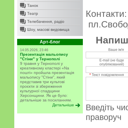
Танок
Контакти:
Театр
Телебачення, радіо
пл.Свобод
Шоу, масові видовища
Напиші
Арт-блог
Ваше ім'я
14.05.2026, 23:46
Презентація мальопису
"Стіни" у Тернополі
E-mail (не буде
9 травня у Тернополі у
опублікований)
креативному кластері «Na
пошті» пройшла презентація
*
Текст повідомлення
мальопису "Стіни", який
представив три культові
проєкти зі збереження
культурної спадщини
Херсонщини. Як це було:
детальніше за посиланням.
Детальніше
Введіть чи
праворуч