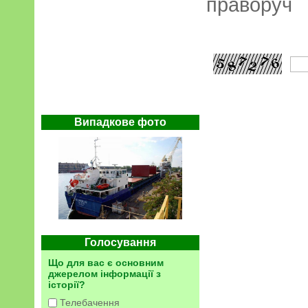
праворуч
Випадкове фото
Голосування
Що для вас є основним
джерелом інформації з
історії?
Телебачення