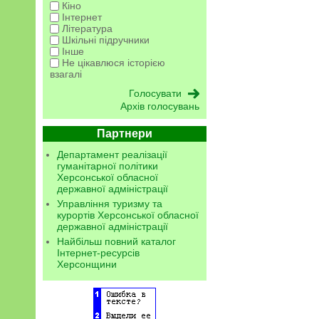
Кіно
Інтернет
Література
Шкільні підручники
Інше
Не цікавлюся історією
взагалі
Архів голосувань
Партнери
Департамент реалізації
гуманітарної політики
Херсонської обласної
державної адміністрації
Управління туризму та
курортів Херсонської обласної
державної адміністрації
Найбільш повний каталог
Інтернет-ресурсів
Херсонщини