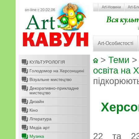
Art-Новини
Art-Бл
on-line с 20.02.06
Art-Особистості
>
Теми
КУЛЬТУРОЛОГІЯ
освіта на 
Голодомор на Херсонщині
підкорюют
Візуальне мистецтво
Декоративно-прикладне
мистецтво
Дизайн
Херсо
Кіно
Література
Медіа арт
22 та 23
Музика