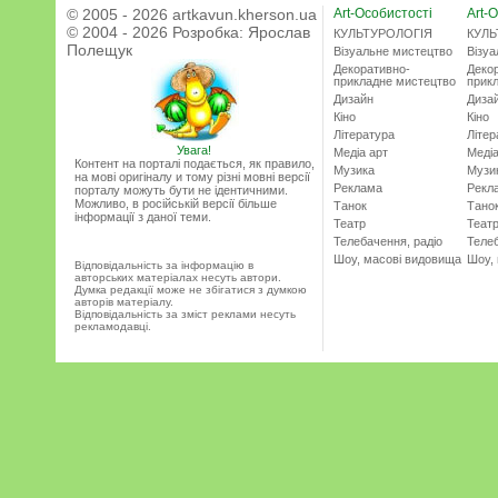
© 2005 - 2026 artkavun.kherson.ua
Art-Особистості
Art-О
© 2004 - 2026 Розробка:
Ярослав
КУЛЬТУРОЛОГІЯ
КУЛЬ
Полещук
Візуальне мистецтво
Візу
Декоративно-
Деко
прикладне мистецтво
прик
Дизайн
Диза
Кіно
Кіно
Література
Літер
Увага!
Медіа арт
Медіа
Контент на порталі подається, як правило,
Музика
Музи
на мові оригіналу и тому різні мовні версії
Реклама
Рекл
порталу можуть бути не ідентичними.
Можливо, в російській версії більше
Танок
Тано
інформації з даної теми.
Театр
Теат
Телебачення, радіо
Телеб
Шоу, масові видовища
Шоу,
Відповідальність за інформацію в
авторських матеріалах несуть автори.
Думка редакції може не збігатися з думкою
авторів матеріалу.
Відповідальність за зміст реклами несуть
рекламодавці.