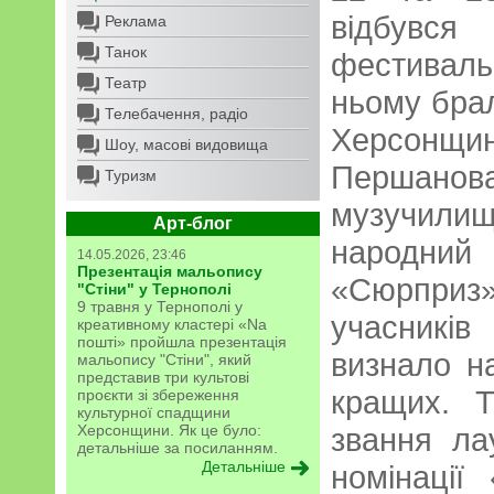
відбувся
Реклама
Танок
фестиваль
Театр
ньому брал
Телебачення, радіо
Херсон
Шоу, масові видовища
Першанова
Туризм
музучилищ
Арт-блог
народни
14.05.2026, 23:46
Презентація мальопису
«Сюрприз»
"Стіни" у Тернополі
9 травня у Тернополі у
учасників
креативному кластері «Na
пошті» пройшла презентація
визнало н
мальопису "Стіни", який
представив три культові
кращих. Т
проєкти зі збереження
культурної спадщини
Херсонщини. Як це було:
звання ла
детальніше за посиланням.
Детальніше
номінації