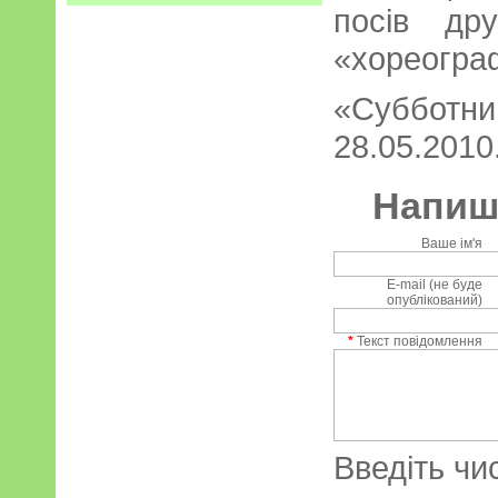
посів др
«хореогра
«Субботний
28.05.2010.
Напиші
Ваше ім'я
E-mail (не буде
опублікований)
*
Текст повідомлення
Введіть чи