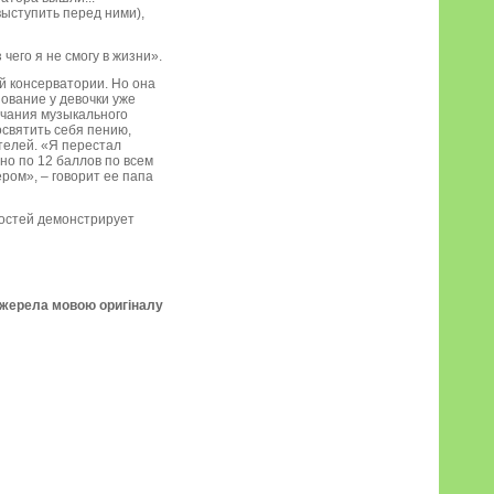
выступить перед ними),
чего я не смогу в жизни».
й консерватории. Но она
ование у девочки уже
ончания музыкального
освятить себя пению,
телей. «Я перестал
но по 12 баллов по всем
ром», – говорит ее папа
ностей демонстрирует
джерела мовою оригіналу