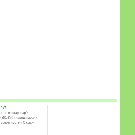
спут
енты из шаровар?
- біблійні «народи моря»
чумаки пустелі Сахари