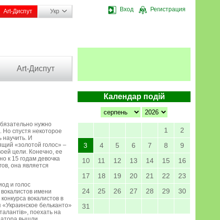
Вход
Регистрация
Art-Диспут
Укр
Art-Диспут
Календар подій
 обязательно нужно
1
2
. Но спустя некоторое
ь научить. И
ящий «золотой голос» –
3
4
5
6
7
8
9
оей цели. Конечно, ее
о к 15 годам девочка
10
11
12
13
14
15
16
гов, она является
17
18
19
20
21
22
23
од и голос
24
25
26
27
28
29
30
 вокалистов имени
конкурса вокалистов в
я «Украинское бельканто»
31
талантів», поехать на
атора вышли...