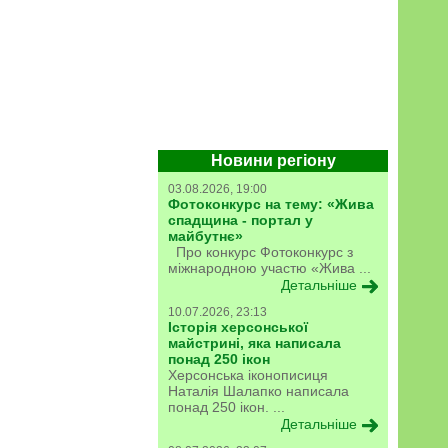
Новини регіону
03.08.2026, 19:00
Фотоконкурс на тему: «Жива
спадщина - портал у
майбутнє»
Про конкурс Фотоконкурс з
міжнародною участю «Жива ...
Детальніше
10.07.2026, 23:13
Історія херсонської
майстрині, яка написала
понад 250 ікон
Херсонська іконописиця
Наталія Шалапко написала
понад 250 ікон. ...
Детальніше