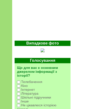
Випадкове фото
Голосування
Що для вас є основним
джерелом інформації з
історії?
Телебачення
Кіно
Інтернет
Література
Шкільні підручники
Інше
Не цікавлюся історією