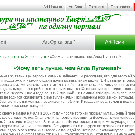
Art-Новини
Art-Блог
Гостьова
Про проект
сті
Art-Організації
Art-Теми
ична освіта на Херсонщині
> «Хочу співати краще, ніж Алла Пугачова!»
«Хочу петь лучше, чем Алла Пугачёва!»
нькая жительница Херсона Рамина Зайченко . И рассудила, что для этого ей
ели поддержали идею и отдали дочь в музыкальную школу № 4 развивать голос
развела руками: девочка уже впитала в себя практически всё, чему ее пыталис
отдать одаренного ребенка в школу исскуств «Ювента», где преподает насто
алья Лелеко. Еще 4 года занятий музыкой – и Рамина явно приблизилась к св
ия не годится сравнивать с выступлениями Примадонны российской эстрады, н
бурные аплодисменты, и восхищение публики. К гордости родителей и педаго
ижных вокальных конкурсов.
 сцену Рамина начала в 2007 году – после того как прошел мутационный пери
везде её ждал успех. Она получила первую премию на Всеукраинском конкурсе
рый проходил в Херсоне. Затем стала обладателем гран-при Международного 
лауреатом очень престижного Всеукраинского конкурса академического пени
всем недавно вернулась из Одессы с победой во Всеукраинском конкурсе «Світ 
 Херсонская облгосадминистрация. С ходатайством об этой помощи на губерн