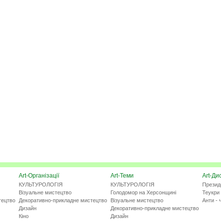
Art-Організації
Art-Теми
Art-Ди
КУЛЬТУРОЛОГІЯ
КУЛЬТУРОЛОГІЯ
Презид
Візуальне мистецтво
Голодомор на Херсонщині
Теукри 
тецтво
Декоративно-прикладне мистецтво
Візуальне мистецтво
Анти - 
Дизайн
Декоративно-прикладне мистецтво
Кіно
Дизайн