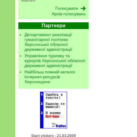
взагалі
Архів голосувань
Партнери
Департамент реалізації
гуманітарної політики
Херсонської обласної
державної адміністрації
Управління туризму та
курортів Херсонської обласної
державної адміністрації
Найбільш повний каталог
Інтернет-ресурсів
Херсонщини
Start visitors - 21.03.2009