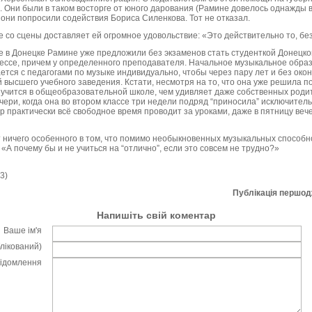
. Они были в таком восторге от юного дарования (Рамине довелось однажды 
, они попросили содействия Бориса Силенкова. Тот не отказал.
е со сцены доставляет ей огромное удовольствие: «Это действительно то, без 
е в Донецке Рамине уже предложили без экзаменов стать студенткой Донецко
дессе, причем у определенного преподавателя. Начальное музыкальное образ
ается с педагогами по музыке индивидуально, чтобы через пару лет и без ок
 высшего учебного заведения. Кстати, несмотря на то, что она уже решила п
учится в общеобразовательной школе, чем удивляет даже собственных роди
чери, когда она во втором классе три недели подряд “приносила” исключитель
р практически всё свободное время проводит за уроками, даже в пятницу вече
 ничего особенного в том, что помимо необыкновенных музыкальных способ
«А почему бы и не учиться на “отлично”, если это совсем не трудно?»
3)
Публікація першо
Напишіть свій коментар
Ваше ім'я
блікований)
відомлення