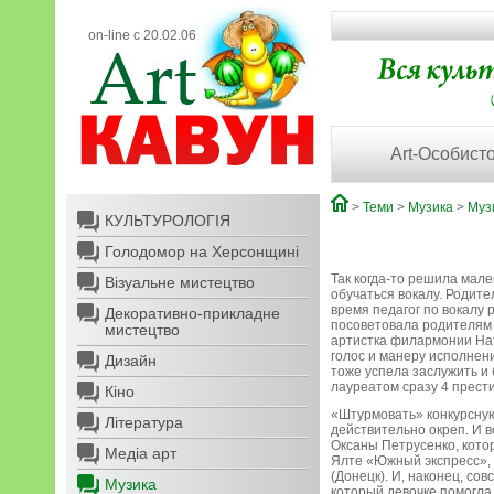
on-line с 20.02.06
Art-Особисто
>
Теми
>
Музика
>
Муз
КУЛЬТУРОЛОГІЯ
Голодомор на Херсонщині
Так когда-то решила мале
Візуальне мистецтво
обучаться вокалу. Родит
время педагог по вокалу 
Декоративно-прикладне
посоветовала родителям 
мистецтво
артистка филармонии Нат
голос и манеру исполнен
Дизайн
тоже успела заслужить и 
лауреатом сразу 4 прест
Кіно
«Штурмовать» конкурсную
Література
действительно окреп. И 
Оксаны Петрусенко, кото
Медіа арт
Ялте «Южный экспресс», 
(Донецк). И, наконец, со
Музика
который девочке помогла