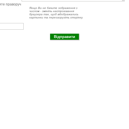
чите праворуч
Якщо Ви не бачите зображення з
числом - змініть настроювання
браузера так, щоб відображались
картинки та перезагрузіть сторінку.