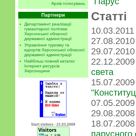
"Парус"
Архів голосувань
Статті
Партнери
Департамент реалізації
10.03.201
гуманітарної політики
Херсонської обласної
27.08.201
державної адміністрації
Управління туризму та
29.07.201
курортів Херсонської обласної
державної адміністрації
22.12.200
Найбільш повний каталог
Інтернет-ресурсів
света
Херсонщини
15.07.200
"Конституц
07.05.200
29.08.200
18.07.200
Start visitors - 21.03.2009
парусного