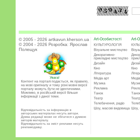
© 2005 - 2026 artkavun.kherson.ua
Art-Особистості
Art-О
© 2004 - 2026 Розробка:
Ярослав
КУЛЬТУРОЛОГІЯ
КУЛЬ
Полещук
Візуальне мистецтво
Візу
Декоративно-
Деко
прикладне мистецтво
прик
Дизайн
Диза
Кіно
Кіно
Література
Літер
Увага!
Медіа арт
Медіа
Контент на порталі подається, як правило,
Музика
Музи
на мові оригіналу и тому різні мовні версії
Реклама
Рекл
порталу можуть бути не ідентичними.
Можливо, в російській версії більше
Танок
Тано
інформації з даної теми.
Театр
Теат
Телебачення, радіо
Телеб
Шоу, масові видовища
Шоу,
Відповідальність за інформацію в
авторських матеріалах несуть автори.
Думка редакції може не збігатися з думкою
авторів матеріалу.
Відповідальність за зміст реклами несуть
рекламодавці.