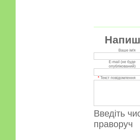
Напиші
Ваше ім'я
E-mail (не буде
опублікований)
*
Текст повідомлення
Введіть чи
праворуч