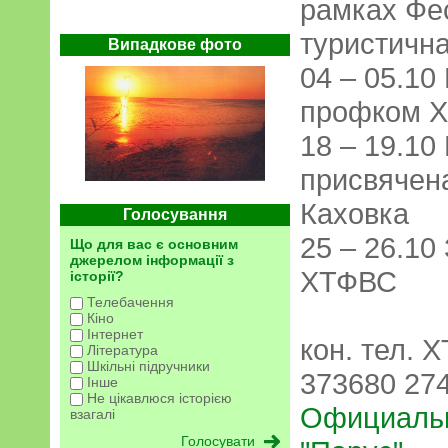
рамках Фе
туристична
Випадкове фото
04 – 05.10
профком 
18 – 19.10
присвячен
Каховка
Голосування
25 – 26.10
Що для вас є основним
джерелом інформації з
ХТФВС
історії?
Телебачення
Кіно
Інтернет
кон. тел. 
Література
Шкільні підручники
373680 274
Інше
Не цікавлюся історією
Официальн
взагалі