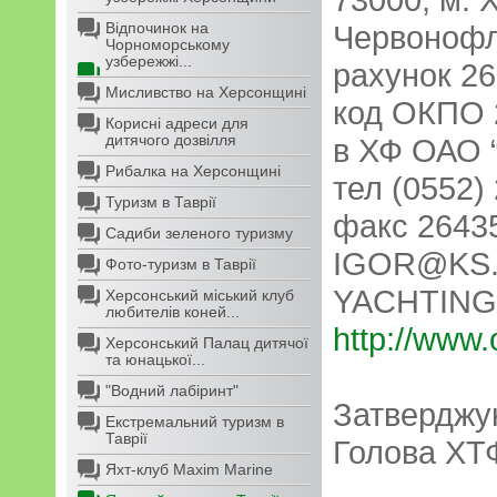
Відпочинок на
Червонофл
Чорноморському
узбережжі...
рахунок 2
Мисливство на Херсонщині
код ОКПО 
Корисні адреси для
дитячого дозвілля
в ХФ ОАО 
Рибалка на Херсонщині
тел (0552)
Туризм в Таврії
факс 26435
Садиби зеленого туризму
IGOR@KS
Фото-туризм в Таврії
YACHTIN
Херсонський міський клуб
любителів коней...
http://www.
Херсонський Палац дитячої
та юнацької...
"Водний лабіринт"
Затвердж
Екстремальний туризм в
Таврії
Голова ХТ
Яхт-клуб Maxim Marine
_________