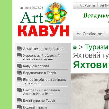
Art-Новини
Art-Бл
on-line с 20.02.06
Art-Особистості
>
Туризм,
Альпінізм та скелелазіння
Яхтовий ту
Херсонський обласний
краєзнавчий музей
Яхтовий
Кавунові справи
Бердвотчинг в Таврії
Бізнес-інкубатор з розвитку
зеленого...
Біосферний заповідник
Асканія-Нова ім....
Винні тури по Таврії
Водний туризм