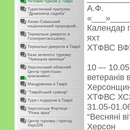
Яхтовий туризм у Таврії
А.Ф.
Туристичний притулок
"Драконяча садиба"
«___»____
Азово-Сиваський
Календар п
національний природний...
Термальне джерело в
яхт
Голопристанському...
ХТФВС ВФУ
Термальні джерела в Таврії
База зеленого туризму
"Чумацька криниця"
10 –- 10.0
Херсонський обласний
Центр туристсько-
ветеранів 
краєзнавчої...
Мандрівники в Таврії
Херсонщин
"Таврійський сувенір"
ХТФВС ХС
Тури і подорожі в Таврії
31.05-01.0
Херсонська Фортеця -
"Річна зірка"
“Весняні ві
Центр туризму і пригод
Херсон
ХерсON