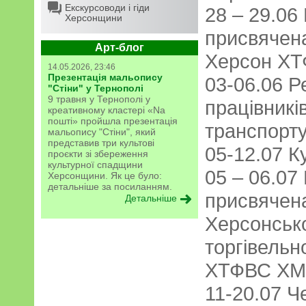
Екскурсоводи і гіди
28 – 29.06
Херсонщини
присвячена
Арт-блог
Херсон Х
14.05.2026, 23:46
Презентація мальопису
03-06.06 Р
"Стіни" у Тернополі
9 травня у Тернополі у
працівникі
креативному кластері «Na
пошті» пройшла презентація
транспорт
мальопису "Стіни", який
представив три культові
05-12.07 
проєкти зі збереження
культурної спадщини
05 – 06.07
Херсонщини. Як це було:
детальніше за посиланням.
присвячен
Детальніше
Херсонськ
торгівельн
ХТФВС Х
11-20.07 Ч