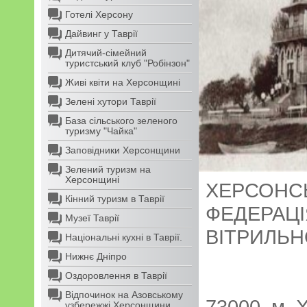
Готелі Херсону
Дайвинг у Таврії
Дитячий-сімейний
туристський клуб "Робінзон"
Живі квіти на Херсонщині
Зелені хутори Таврії
База сільського зеленого
туризму "Чайка"
Заповідники Херсонщини
Зелений туризм на
Херсонщині
ХЕРСОНС
Кінний туризм в Таврії
ФЕДЕРАЦІ
Музеї Таврії
ВІТРИЛЬН
Національні кухні в Таврії.
Нижнє Дніпро
Оздоровлення в Таврії
Відпочинок на Азовському
73000, м. 
узбережжі Херсонщини