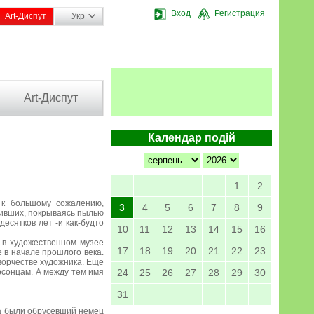
Вход
Регистрация
Art-Диспут
Укр
Art-Диспут
Календар подій
1
2
, к большому сожалению,
3
4
5
6
7
8
9
живших, покрываясь пылью
есятков лет -и как-будто
10
11
12
13
14
15
16
 в художественном музее
17
18
19
20
21
22
23
 в начале прошлого века.
ворчестве художника. Еще
рсонцам. А между тем имя
24
25
26
27
28
29
30
31
ка были обрусевший немец