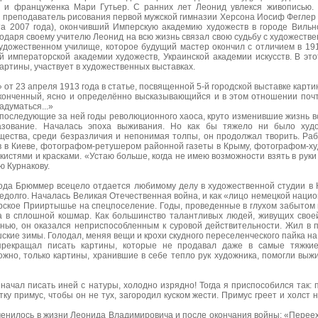
и француженка Мари Гутьер. С ранних лет Леонид увлекся живописью. 
преподаватель рисования первой мужской гимназии Херсона Иосиф Феглер 
а 2007 года), окончивший Имперскую академию художеств в городе Вильн
годаря своему учителю Леонид на всю жизнь связал свою судьбу с художеств
удожественном училище, которое будущий мастер окончил с отличием в 19
й императорской академии художеств, Украинской академии искусств. В э
артины, участвует в художественных выставках.
от 23 апреля 1913 года в статье, посвященной 5-й городской выставке картин
аконченный, ясно и определённо высказывающийся и в этом отношении почт
адуматься...»
последующие за ней годы революционного хаоса, круто изменившие жизнь в
азование. Началась эпоха выживания. Но как бы тяжело ни было худ
щества, среди безразличия и непонимая толпы, он продолжал творить. Ра
в в Киеве, фотографом-ретушером районной газеты в Крыму, фотографом-ху
 кистями и красками. «Устаю больше, когда не имею возможности взять в руки к
ю Курнакову.
ода Брюммер всецело отдается любимому делу в художественной студии в 
едолго. Началась Великая Отечественная война, и как «лицо немецкой наци
рское Прииртышье на спецпоселение. Годы, проведенные в глухом забытом 
ка в сплошной кошмар. Как большинство талантливых людей, живущих свое
знью, он оказался неприспособленным к суровой действительности. Жил в 
кие зимы. Голодал, меняя вещи и крохи скудного переселенческого пайка на
 прекращал писать картины, которые не продавал даже в самые тяжки
ожно, только картины, хранившие в себе тепло рук художника, помогли выжи
 начал писать иней с натуры, холодно изрядно! Тогда я приспособился так: 
тку примус, чтобы он не тух, загородил куском жести. Примус греет и холст 
менилось в жизни Леонида Владимировича и после окончания войны: «Переех