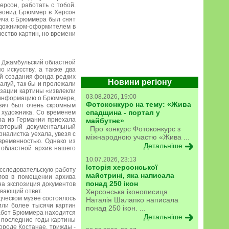
ерсон, работать с тобой.
 Леонид Брюммер в Херсон
вича с Брюммера был снят
художником-оформителем в
чество картин, но времени
в Джамбульский областной
 искусству, а также два
ой создания фонда редких
Новини регіону
жалуй, так бы и пролежали
ризации картины «извлекли
03.08.2026, 19:00
я информацию о Брюммере,
Фотоконкурс на тему: «Жива
ович был очень скромным
спадщина - портал у
 художника. Со временем
ра из Германии приехала
майбутнє»
который документальный
Про конкурс Фотоконкурс з
рналистка уехала, увезя с
міжнародною участю «Жива ...
временностью. Однако из
Детальніше
 областной архив нашего
10.07.2026, 23:13
Історія херсонської
исследовательскую работу
майстрині, яка написала
лов в помещении архива
понад 250 ікон
на экспозиция документов
ывающий ответ.
Херсонська іконописиця
дческом музее состоялось
Наталія Шалапко написала
или более тысячи картин
понад 250 ікон. ...
работ Брюммера находится
Детальніше
а последние годы картины
роде Костанае, трижды -