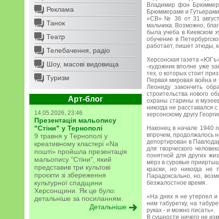
Владимир фон Брюммер 
Реклама
Брюммерами и Гутьерами 
«СВ» № 36 от 31 август
Танок
мальчика. Возможно, бла
была учеба в Киевском х
Театр
обучение в Петербургско
работает, пишет этюды, к
Телебачення, радіо
Херсонская газета «ЮГъ» 
Шоу, масові видовища
-художник вполне уже з
тех, о которых стоит приз
Туризм
Первая мировая война и 
Леониду закончить обр
строительства нового об
Арт-блог
охраны старины и музее
никогда не расставался с
14.05.2026, 23:46
херсонскому другу Георги
Презентація мальопису
"Стіни" у Тернополі
Наконец в начале 1940 г
впрочем, продолжалось н
9 травня у Тернополі у
депортирован в Павлода
креативному кластері «Na
для творческого челове
пошті» пройшла презентація
понятной для других жи
мальопису "Стіни", який
мёрз в суровые прииртышс
представив три культові
краски, но никогда не
проєкти зі збереження
Парадоксально, но, возм
культурної спадщини
безжалостное время.
Херсонщини. Як це було:
«На днях я не утерпел и
детальніше за посиланням.
ним табуретку, на табуре
Детальніше
руках - и можно писать».
В сущности ничего не из