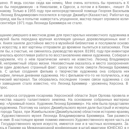
ешено. Я ведь сослан сюда как немец. Мне очень хотелось бы приехать в Х
шо бы передвижную - в Николаеве, в Одессе, а потом и в Киеве», -пишет
рнакову. Только в 1955 году при непосредственной помощи Георгия Василье
 Леонид Владимирович поселился в городе Джамбул (Казахстан). Работал 
период, как бы в попытке наверстать упущенное, мастер пишет огромное коли
1 сентября 1971 года Леонида Брюммера не стало.
ещанию умершего в местном доме для престарелых неизвестного художника 
 музей была передана крупная коллекция ценных дореволюционных книг по
. Книги заняли достойное место в музейной библиотеке и послужили основ
 искусству, а вот картины отправили до времени пылиться в запасниках. По
сли бы, к счастью, не сменилось руководство музея. В1991 году при инвента
 Началась кропотливая работа по восстановлению имени художника. Собира
аружили, что о нём практически ничего не известно. Леонид Владимир
ий, неприметный образ жизни. Неизвестным оказалось и место захоронения
ли один довольно странный факт: сразу же после смерти Леонида Брюмме
ка. С целью создания фильма о творчестве художника она собрала не
афии, личные дневники художника. Но с фильмом что-то не получилось, и жу
ический материал. Так оборвались последние тонкие связи художника с со
е завещания стало известно, что Леонид Брюммер - уроженец Херсона. В
прос.
я запроса сотрудник госархива Херсонской области Зоря Орлова провела 
рчества нашего талантливого земляка. На основании собранных материа
ер: «Архивный поиск. Художник Леонид Брюммер». На нём была представле
н художника. Поэтому на запрос Джамбульского музея дали быстрый и исчерп
ию города Тараз, при Жамбыльском (Джамбульском) областном историко-краеве
 Художественного музея Леонида Владимировича Брюммера. Там размест
ое имя. В настоящее время помимо именного Художественного музея часть 
 Государственного музея искусств, имеются они и в частных коллекциях. З
сь в Париже на Международной конференции в штаб-квартире ЮНЕСКО, в го