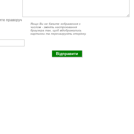
чите праворуч
Якщо Ви не бачите зображення з
числом - змініть настроювання
браузера так, щоб відображались
картинки та перезагрузіть сторінку.