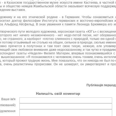
 - в Казахском государственном музее искусств имени Кастеева, в частной
ты и общество немцев Жамбыльской области оказывают всяческую поддержку
едении выставок.
дожнику и на его этнической родине - в Германии. Чтобы ознакомиться
осетил доктор философии Института германских и восточно-европейских и
тра Альфред Айсфельд. В знак уважения к памяти Леонида Брюммера его и
е творческого пути молодого художника, херсонская газета «ЮГъ» с восхищен
 которого нет ничего незаконченного - нет недо-петой песни, нет оборванно
, не странного, а наоборот -плотно слиянного с природой, только ею одной
потому отзывчивый не столько на общее, сильное в природе, сколько именно
ромно прячется в полутонах и там поет свою тихую, нежную, еле уловиму
ющий свое любовное внимание даже недосказанному, и так чутко и правдиво»
респондент газеты «Неделя» Филипп Материн, впервые познакомившийся с
 вышесказанное: «Я познакомился с человеком, очень тонким, очень интелл
, который прожил трудную жизнь. Мне показалось, что он никогда не был п
а, очень реалистичны прорисовки. Он не шокирует, он умиротворяет и пр
Публікація першо
Напишіть свій коментар
Ваше ім'я
блікований)
відомлення