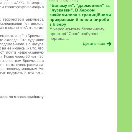
08.07.2026, 23:07
 галерее «АКК». Немецкое
"Баламути", "дармовиси" та
 и спонсорскую помощь в
"лускавки". В Херсоні
знайомилися з традиційними
прикрасами й плели вироби
 с творчеством Брюммера
сследований Геттинского
з бісеру
мя внесено в «Антологию
У херсонському безпечному
просторі “Своє” відбулася
ием писала: «Г-н Брюммер
чергова ...
го аккорда. Это художник
Детальніше
 подсказанного. По натуре
 на ее нюансы, на то, что
ю", почти недосказанную
. Ровно через 90 лет - 26
 творчеством Брюммера в
игентным, очень ранимым.
о-настоящему молодым. Уж
осит подумать о вечном и
джерела мовою оригіналу