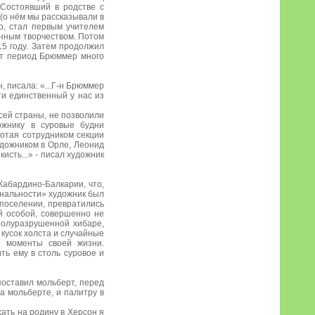
Состоявший в родстве с
(о нём мы рассказывали в
о, стал первым учителем
енным творчеством. Потом
15 году. Затем продолжил
тот период Брюммер много
, писала: «...Г-н Брюммер
и единственный у нас из
сей страны, не позволили
ожнику в суровые будни
ботая сотрудником секции
дожником в Орле, Леонид
исть...» - писал художник
Кабардино-Балкарии, что,
ональности» художник был
поселении, превратились
й особой, совершенно не
полуразрушенной хибаре,
 кусок холста и случайные
е моменты своей жизни.
ть ему в столь суровое и
поставил мольберт, перед
на мольберте, и палитру в
ать на родину в Херсон я