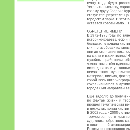
смогу, когда будет разр
Устроить выставку, хоро
своему другу Георгию Ку
статус спецпереселенца.
городском парке. В этот 
остается совсем мало... 
ОБРЕТЕНИЕ ИМЕНИ
В 1972-1973 годы по зав
историко-краеведческий
больших чемодана картин
книг по изобразительному
они до скончания века, е
на свет» и восхитились!
музейные работники обн
человеком и вёл одинок
исследователи установи
неизвестная журналист
материал, письма, фотогр
собой весь автобиограф
сохранившегося в архив
города был направлен за
Еще задолго до получени
по фактам жизни и тво
прошел тематический веч
и несколько копий карти
В 2002 году, к 2000-лет
торжественное открытие
художника, обретшего св
в постоянной экспозиции
Брюммера экспонировали