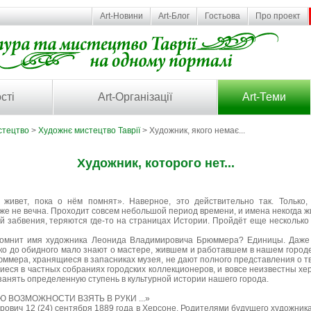
Art-Новини
Art-Блог
Гостьова
Про проект
сті
Art-Організації
Art-Теми
стецтво
>
Художнє мистецтво Таврії
> Художник, якого немає...
Художник, которого нет...
 живет, пока о нём помнят». Наверное, это действительно так. Только
 же не вечна. Проходит совсем небольшой период времени, и имена некогда 
й забвения, теряются где-то на страницах Истории. Пройдёт еще несколько д
помнит имя художника Леонида Владимировича Брюммера? Единицы. Даже
о до обидного мало знают о мастере, жившем и работавшем в нашем городе
ммера, хранящиеся в запасниках музея, не дают полного представления о т
иеся в частных собраниях городских коллекционеров, и вовсе неизвестны хе
занять определенную ступень в культурной истории нашего города.
Ю ВОЗМОЖНОСТИ ВЗЯТЬ В РУКИ ...»
ович 12 (24) сентября 1889 года в Херсоне. Родителями будущего художни