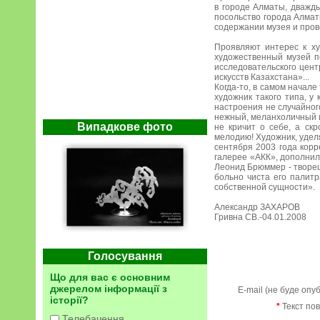
в городе Алматы, дважды
посольство города Алма
содержании музея и пров
Проявляют интерес к ху
художественный музей п
исследовательского цен
искусств Казахстана»...
Когда-то, в самом начал
художник такого типа, у
настроения не случайного
нежный, меланхоличный и 
Випадкове фото
не кричит о себе, а ск
мелодию! Художник, уделя
сентября 2003 года кор
галерее «АКК», дополнил
Леонид Брюммер - творец
больно чиста его палитр
собственной сущности».
Александр ЗАХАРОВ
Гривна СВ.-04.01.2008
Голосування
Що для вас є основним
джерелом інформації з
E-mail (не буде опу
історії?
*
Текст по
Телебачення