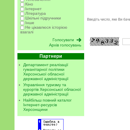
Кіно
Інтернет
Література
Шкільні підручники
Введіть число, яке Ви ба
Інше
Не цікавлюся історією
взагалі
Архів голосувань
Партнери
Департамент реалізації
гуманітарної політики
Херсонської обласної
державної адміністрації
Управління туризму та
курортів Херсонської обласної
державної адміністрації
Найбільш повний каталог
Інтернет-ресурсів
Херсонщини