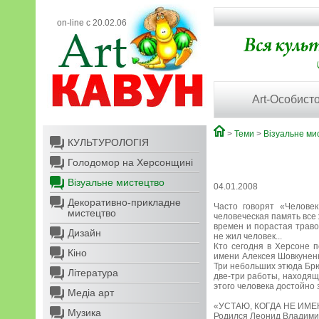
on-line с 20.02.06
Art-Особисто
>
Теми
>
Візуальне ми
КУЛЬТУРОЛОГІЯ
Голодомор на Херсонщині
Візуальне мистецтво
04.01.2008
Декоративно-прикладне
Часто говорят «Человек
мистецтво
человеческая память все
времен и порастая траво
Дизайн
не жил человек...
Кто сегодня в Херсоне 
Кіно
имени Алексея Шовкуненк
Три небольших этюда Брю
Література
две-три работы, находящ
этого человека достойно 
Медіа арт
«УСТАЮ, КОГДА НЕ ИМЕ
Музика
Родился Леонид Владимир