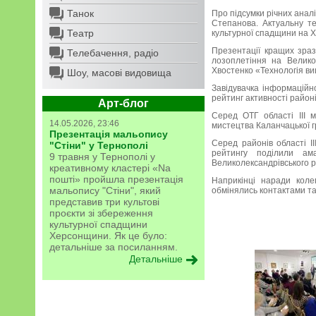
Танок
Про підсумки річних анал
Степанова. Актуальну те
Театр
культурної спадщини на Х
Презентації кращих зраз
Телебачення, радіо
лозоплетіння на Велико
Хвостенко «Технологія ви
Шоу, масові видовища
Завідувачка інформаційн
рейтинг активності районі
Арт-блог
Серед ОТГ області ІІІ м
14.05.2026, 23:46
мистецтва Каланчацької гр
Презентація мальопису
Серед районів області ІІ
"Стіни" у Тернополі
рейтингу поділили ам
9 травня у Тернополі у
Великолександрівського р
креативному кластері «Na
пошті» пройшла презентація
Наприкінці наради коле
мальопису "Стіни", який
обмінялись контактами т
представив три культові
проєкти зі збереження
культурної спадщини
Херсонщини. Як це було:
детальніше за посиланням.
Детальніше