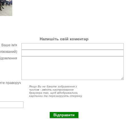
Напишіть свій коментар
Ваше ім'я
блікований)
відомлення
чите праворуч
Якщо Ви не бачите зображення з
числом - змініть настроювання
браузера так, щоб відображались
картинки та перезагрузіть сторінку.