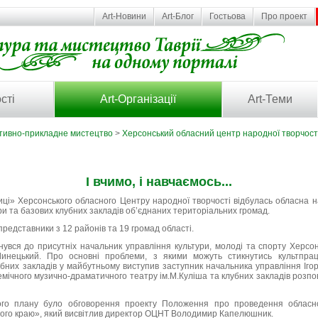
Art-Новини
Art-Блог
Гостьова
Про проект
сті
Art-Організації
Art-Теми
тивно-прикладне мистецтво
>
Херсонський обласний центр народної творчост
І вчимо, і навчаємось...
иці» Херсонського обласного Центру народної творчості відбулась обласна н
ри та базових клубних закладів об’єднаних територіальних громад.
представники з 12 районів та 19 громад області.
нувся до присутніх начальник управління культури, молоді та спорту Херсон
Линецький. Про основні проблеми, з якими можуть стикнутись культпра
убних закладів у майбутньому виступив заступник начальника управління Іго
емічного музично-драматичного театру ім.М.Куліша та клубних закладів розп
го плану було обговорення проекту Положення про проведення обласно
ого краю», який висвітлив директор ОЦНТ Володимир Капелюшник.