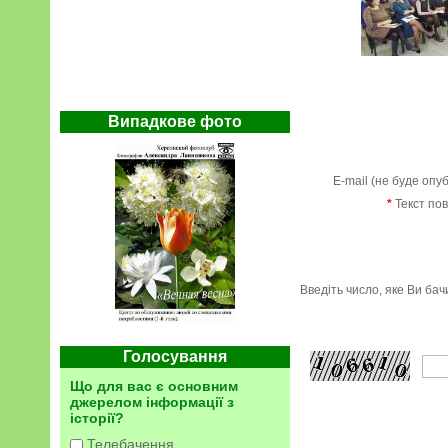
Випадкове фото
E-mail (не буде опу
*
Текст по
Введіть число, яке Ви ба
Голосування
Що для вас є основним
джерелом інформації з
історії?
Телебачення