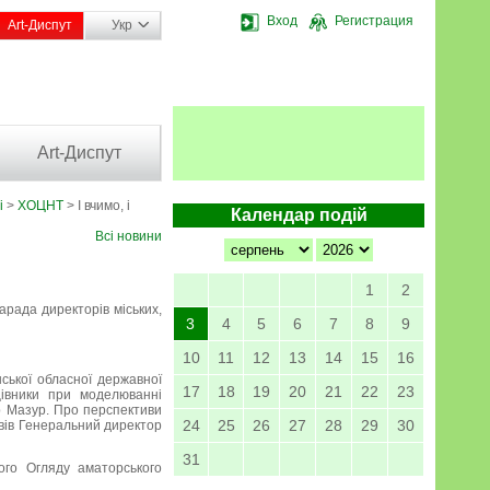
Вход
Регистрация
Art-Диспут
Укр
Art-Диспут
і
>
ХОЦНТ
> І вчимо, і
Календар подій
Всі новини
1
2
арада директорів міських,
3
4
5
6
7
8
9
10
11
12
13
14
15
16
ської обласної державної
17
18
19
20
21
22
23
цівники при моделюванні
р Мазур. Про перспективи
24
25
26
27
28
29
30
овів Генеральний директор
31
го Огляду аматорського