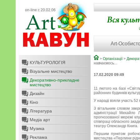
on-line с 20.02.06
Art-Особисто
>
Організації
>
Декора
КУЛЬТУРОЛОГІЯ
навчаємось...
Візуальне мистецтво
17.02.2020 09:49
Декоративно-прикладне
мистецтво
11 лютого на базі «Світл
районних будинків культу
Дизайн
У нараді взяли участь 52 
Кіно
З вітальним словом звер
Література
адміністрації Михайло 
прогнозованої мережі кл
Медіа арт
співпраці обласного акад
театру Олександр Книга.
Музика
Першим пунктом робочо
Реклама
мистецтва «Перлини рідн