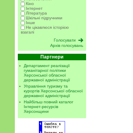
Кіно
Інтернет
Література
Шкільні підручники
Інше
Не цікавлюся історією
взагалі
Архів голосувань
Партнери
Департамент реалізації
гуманітарної політики
Херсонської обласної
державної адміністрації
Управління туризму та
курортів Херсонської обласної
державної адміністрації
Найбільш повний каталог
Інтернет-ресурсів
Херсонщини