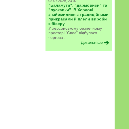
08.07.2026, 23:07
"Баламути", "дармовиси" та
"лускавки". В Херсоні
знайомилися з традиційними
прикрасами й плели вироби
з бісеру
У херсонському безпечному
просторі “Своє” відбулася
чергова ...
Детальніше