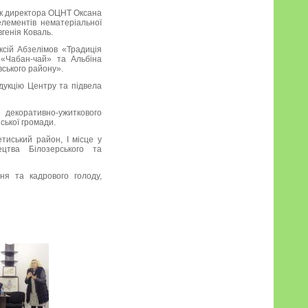
ник директора ОЦНТ Оксана
елементів нематеріальної
генія Коваль.
ксій Абзелімов «Традиція
 «Чабан-чай» та Альбіна
вського району».
дукцію Центру та підвела
и декоративно-ужиткового
ської громади.
етиський район, І місце у
цтва Білозерського та
ня та кадрового голоду,