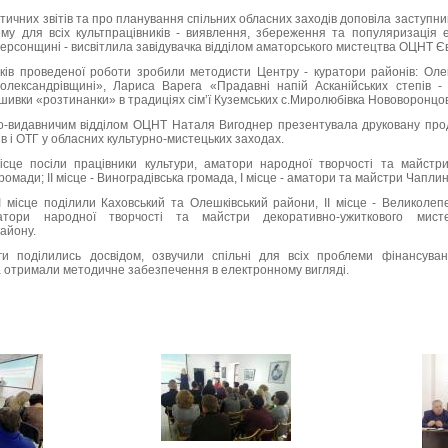
ітичних звітів та про планування спільних обласних заходів доповіла заступ
му для всіх культпрацівників - виявлення, збереження та популяризація 
ерсонщині - висвітлила завідувачка відділом аматорського мистецтва ОЦНТ Єв
ків проведеної роботи зробили методисти Центру - куратори районів: Оле
олександрівщині», Лариса Варега «Прадавні напій Асканійських степів -
шивки «розтинанки» в традиціях сім’ї Куземських с.Миролюбівка Нововоронцо
о-видавничим відділом ОЦНТ Наталя Вигоднер презентувала друковану про
в і ОТГ у обласних культурно-мистецьких заходах.
ісце посіли працівники культури, аматори народної творчості та майстр
омади; ІІ місце - Виноградівська громада, І місце - аматори та майстри Чаплин
І місце поділили Каховський та Олешківський райони, ІІ місце - Великолеп
атори народної творчості та майстри декоративно-ужиткового мисте
айону.
ги поділились досвідом, озвучили спільні для всіх проблеми фінансуван
а отримали методичне забезпечення в електронному вигляді.