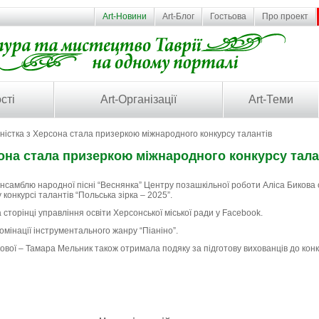
Art-Новини
Art-Блог
Гостьова
Про проект
сті
Art-Організації
Art-Теми
ністка з Херсона стала призеркою міжнародного конкурсу талантів
сона стала призеркою міжнародного конкурсу тала
нсамблю народної пісні “Веснянка” Центру позашкільної роботи Аліса Бикова 
онкурсі талантів “Польська зірка – 2025”.
сторінці управління освіти Херсонської міської ради у Facebook.
омінації інструментального жанру “Піаніно”.
ової – Тамара Мельник також отримала подяку за підготову вихованців до конк