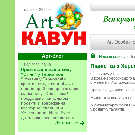
on-line с 20.02.06
Art-Особисто
Арт-блог
>
Новини регіону
> Піа
14.05.2026, 23:46
Піаністка з Хер
Презентація мальопису
"Стіни" у Тернополі
09.05.2025 23:32
Вихованка херсонського а
9 травня у Тернополі у
ступеня на Міжнародному к
креативному кластері «Na
пошті» пройшла презентація
Про це повідомляється на 
мальопису "Стіни", який
Музикантка виступила у н
представив три культові
проєкти зі збереження
Акомпаніаторка Аліси Бик
культурної спадщини
у розвитку талантів.
Херсонщини. Як це було:
детальніше за посиланням.
Детальніше