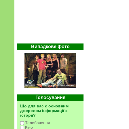
Випадкове фото
Голосування
Що для вас є основним
джерелом інформації з
історії?
Телебачення
Кіно