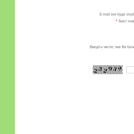
E-mail (не буде опу
*
Текст по
Введіть число, яке Ви ба