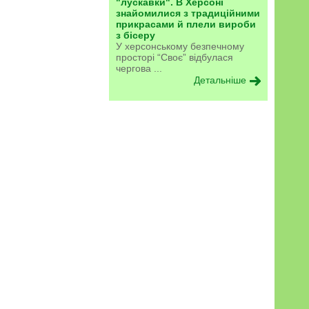
"лускавки". В Херсоні
знайомилися з традиційними
прикрасами й плели вироби
з бісеру
У херсонському безпечному
просторі “Своє” відбулася
чергова ...
Детальніше