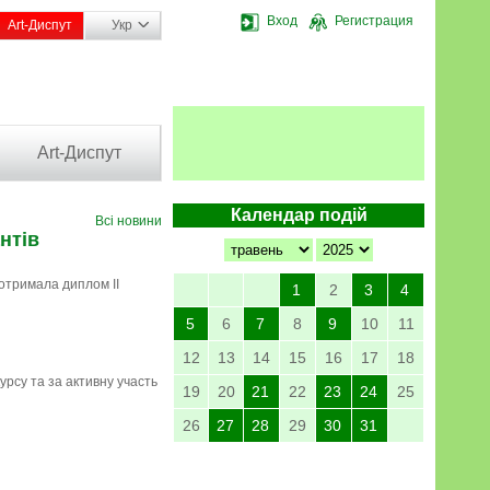
Вход
Регистрация
Art-Диспут
Укр
Art-Диспут
Календар подій
Всі новини
нтів
отримала диплом ІІ
1
2
3
4
5
6
7
8
9
10
11
12
13
14
15
16
17
18
урсу та за активну участь
19
20
21
22
23
24
25
26
27
28
29
30
31