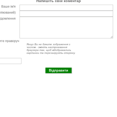
Напишіть свій коментар
Ваше ім'я
блікований)
відомлення
чите праворуч
Якщо Ви не бачите зображення з
числом - змініть настроювання
браузера так, щоб відображались
картинки та перезагрузіть сторінку.