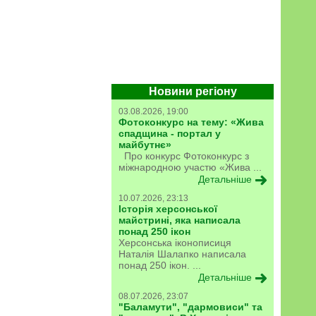
Новини регіону
03.08.2026, 19:00
Фотоконкурс на тему: «Жива
спадщина - портал у
майбутнє»
Про конкурс Фотоконкурс з
міжнародною участю «Жива ...
Детальніше
10.07.2026, 23:13
Історія херсонської
майстрині, яка написала
понад 250 ікон
Херсонська іконописиця
Наталія Шалапко написала
понад 250 ікон. ...
Детальніше
08.07.2026, 23:07
"Баламути", "дармовиси" та