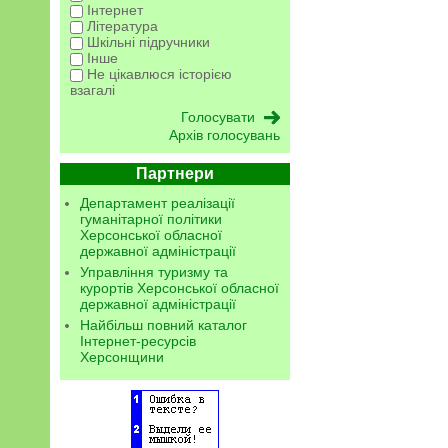
Інтернет
Література
Шкільні підручники
Інше
Не цікавлюся історією
взагалі
Архів голосувань
Партнери
Департамент реалізації
гуманітарної політики
Херсонської обласної
державної адміністрації
Управління туризму та
курортів Херсонської обласної
державної адміністрації
Найбільш повний каталог
Інтернет-ресурсів
Херсонщини